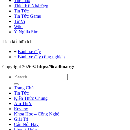
Thể thao
Thiết Kế Nhà Đẹp
Tin Tức
Tin Tức Game
Tử Vi
Wiki
Ý Nghĩa Sim
Liên kết hữu ích
+
Bánh xe đẩy
+
Bánh xe đẩy công nghiệp
Copyright 2026 ©
https://licadho.org/
Trang Chủ
Tin Tức
Kiến Thức Chung
Ẩm Thực
Review
Khoa Học – Công Nghệ
Giải Trí
Câu Nói Hay
Phong Thủy