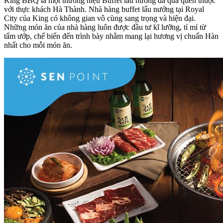
King BBQ là một thương hiệu Buffet lẩu nướng đã quá quen thuộc
với thực khách Hà Thành. Nhà hàng buffet lẩu nướng tại Royal
City của King có không gian vô cùng sang trọng và hiện đại.
Những món ăn của nhà hàng luôn được đầu tư kĩ lưỡng, tỉ mỉ từ
tẩm ướp, chế biến đến trình bày nhằm mang lại hương vị chuẩn Hàn
nhất cho mỗi món ăn.