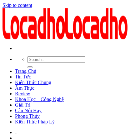
Skip to content
Trang Chủ
Tin Tức
Kiến Thức Chung
Ẩm Thực
Review
Khoa Học – Công Nghệ
Giải Trí
Câu Nói Hay
Phong Thủy
Kiến Thức Pháp Lý
-