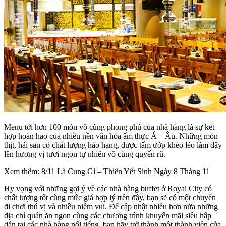
Menu tới hơn 100 món vô cùng phong phú của nhà hàng là sự kết
hợp hoàn hảo của nhiều nền văn hóa ẩm thực Á – Âu. Những món
thịt, hải sản có chất lượng hảo hạng, được tẩm ướp khéo léo làm dậy
lên hương vị tươi ngon tự nhiên vô cùng quyến rũ.
Xem thêm: 8/11 Là Cung Gì – Thiên Yết Sinh Ngày 8 Tháng 11
Hy vọng với những gợi ý về các nhà hàng buffet ở Royal City có
chất lượng tốt cùng mức giá hợp lý trên đây, bạn sẽ có một chuyến
đi chơi thú vị và nhiều niềm vui. Để cập nhật nhiều hơn nữa những
địa chỉ quán ăn ngon cùng các chương trình khuyến mãi siêu hấp
dẫn tại các nhà hàng nổi tiếng, bạn hãy trở thành một thành viên của