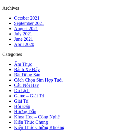
Archives
October 2021
September 2021
August 2021
July 2021
June 2021
April 2020
Categories
Ẩm Thực
Bánh Xe Đẩy
Bất Động Sản
Cách Chọn Sim Hợp Tuổi
Câu Nói Hay
Du Lịch
Game – Giải Trí
Giải Trí
Hỏi Đáp
Hướng Dẫn
Khoa Học – Công Nghệ
Kiến Thức Chung
Kiến Thức Chứng Khoáng