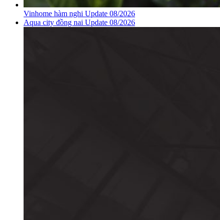
Vinhome hàm nghi Update 08/2026
Aqua city đồng nai Update 08/2026