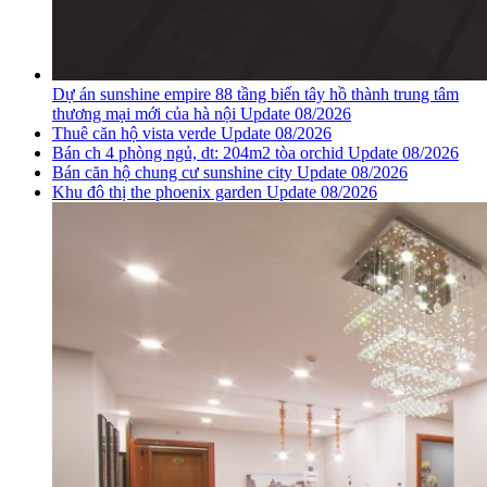
Dự án sunshine empire 88 tầng biến tây hồ thành trung tâm
thương mại mới của hà nội Update 08/2026
Thuê căn hộ vista verde Update 08/2026
Bán ch 4 phòng ngủ, dt: 204m2 tòa orchid Update 08/2026
Bán căn hộ chung cư sunshine city Update 08/2026
Khu đô thị the phoenix garden Update 08/2026