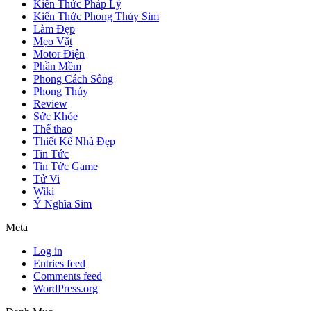
Kiến Thức Pháp Lý
Kiến Thức Phong Thủy Sim
Làm Đẹp
Mẹo Vặt
Motor Điện
Phần Mềm
Phong Cách Sống
Phong Thủy
Review
Sức Khỏe
Thể thao
Thiết Kế Nhà Đẹp
Tin Tức
Tin Tức Game
Tử Vi
Wiki
Ý Nghĩa Sim
Meta
Log in
Entries feed
Comments feed
WordPress.org