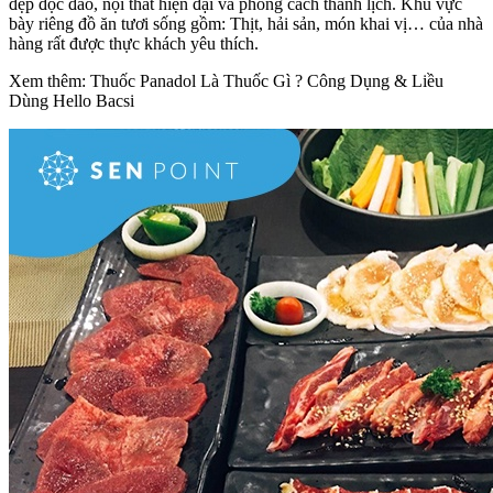
đẹp độc đáo, nội thất hiện đại và phong cách thanh lịch. Khu vực
bày riêng đồ ăn tươi sống gồm: Thịt, hải sản, món khai vị… của nhà
hàng rất được thực khách yêu thích.
Xem thêm: Thuốc Panadol Là Thuốc Gì ? Công Dụng & Liều
Dùng Hello Bacsi