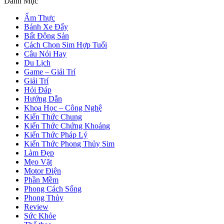
Danh Mục
Ẩm Thực
Bánh Xe Đẩy
Bất Động Sản
Cách Chọn Sim Hợp Tuổi
Câu Nói Hay
Du Lịch
Game – Giải Trí
Giải Trí
Hỏi Đáp
Hướng Dẫn
Khoa Học – Công Nghệ
Kiến Thức Chung
Kiến Thức Chứng Khoáng
Kiến Thức Pháp Lý
Kiến Thức Phong Thủy Sim
Làm Đẹp
Mẹo Vặt
Motor Điện
Phần Mềm
Phong Cách Sống
Phong Thủy
Review
Sức Khỏe