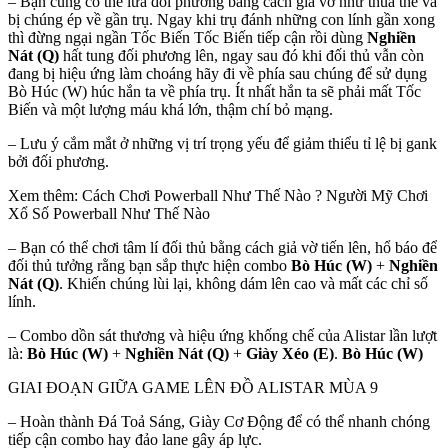
– Bạn cũng có thể lừa đối phương bằng cách giả vờ như thua thế và
bị chúng ép về gần trụ. Ngay khi trụ đánh những con lính gần xong
thì đừng ngại ngần Tốc Biến Tốc Biến tiếp cận rồi dùng
Nghiền
Nát (Q)
hất tung đối phương lên, ngay sau đó khi đối thủ vẫn còn
đang bị hiệu ứng làm choáng hãy đi về phía sau chúng để sử dụng
Bò Húc (W) húc hắn ta về phía trụ. Ít nhất hắn ta sẽ phải mất Tốc
Biến và một lượng máu khá lớn, thậm chí bỏ mạng.
– Lưu ý cắm mắt ở những vị trí trọng yếu để giảm thiểu tỉ lệ bị gank
bởi đối phương.
Xem thêm: Cách Chơi Powerball Như Thế Nào ? Người Mỹ Chơi
Xổ Số Powerball Như Thế Nào
– Bạn có thể chơi tâm lí đối thủ bằng cách giả vờ tiến lên, hổ báo để
đối thủ tưởng rằng bạn sắp thực hiện combo
Bò Húc (W)
+
Nghiền
Nát (Q)
. Khiến chúng lùi lại, không dám lên cao và mất các chỉ số
lính.
– Combo dồn sát thương và hiệu ứng khống chế của Alistar lần lượt
là:
Bò Húc (W)
+
Nghiền Nát (Q)
+
Giày Xéo (E)
.
Bò Húc (W)
GIAI ĐOẠN GIỮA GAME LÊN ĐỒ ALISTAR MÙA 9
– Hoàn thành Đá Toả Sáng, Giày Cơ Động để có thể nhanh chóng
tiếp cận combo hay đảo lane gây áp lực.