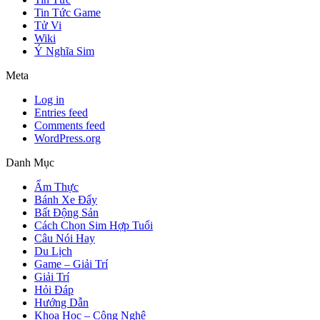
Tin Tức Game
Tử Vi
Wiki
Ý Nghĩa Sim
Meta
Log in
Entries feed
Comments feed
WordPress.org
Danh Mục
Ẩm Thực
Bánh Xe Đẩy
Bất Động Sản
Cách Chọn Sim Hợp Tuổi
Câu Nói Hay
Du Lịch
Game – Giải Trí
Giải Trí
Hỏi Đáp
Hướng Dẫn
Khoa Học – Công Nghệ