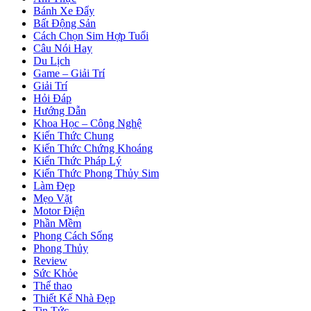
Bánh Xe Đẩy
Bất Động Sản
Cách Chọn Sim Hợp Tuổi
Câu Nói Hay
Du Lịch
Game – Giải Trí
Giải Trí
Hỏi Đáp
Hướng Dẫn
Khoa Học – Công Nghệ
Kiến Thức Chung
Kiến Thức Chứng Khoáng
Kiến Thức Pháp Lý
Kiến Thức Phong Thủy Sim
Làm Đẹp
Mẹo Vặt
Motor Điện
Phần Mềm
Phong Cách Sống
Phong Thủy
Review
Sức Khỏe
Thể thao
Thiết Kế Nhà Đẹp
Tin Tức