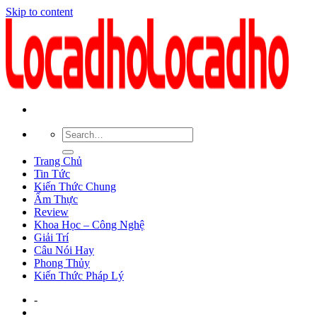
Skip to content
Trang Chủ
Tin Tức
Kiến Thức Chung
Ẩm Thực
Review
Khoa Học – Công Nghệ
Giải Trí
Câu Nói Hay
Phong Thủy
Kiến Thức Pháp Lý
-