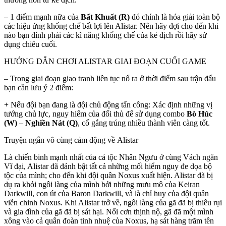
– 1 điểm mạnh nữa của
Bất Khuất (R)
đó chính là hóa giải toàn bộ
các hiệu ứng khống chế bất lợi lên Alistar. Nên hãy đợi cho đến khi
nào bạn dính phải các kĩ năng khống chế của kẻ địch rồi hãy sử
dụng chiêu cuối.
HƯỚNG DẪN CHƠI ALISTAR GIAI ĐOẠN CUỐI GAME
– Trong giai đoạn giao tranh liên tục nổ ra ở thời điểm sau trận đấu
bạn cần lưu ý 2 điểm:
+ Nếu đội bạn đang là đội chủ động tấn công: Xác định những vị
tướng chủ lực, nguy hiểm của đối thủ để sử dụng combo
Bò Húc
(W)
–
Nghiền Nát (Q)
, cố gắng trúng nhiều thành viên càng tốt.
Truyện ngắn vô cùng cảm động về Alistar
Là chiến binh mạnh nhất của cả tộc Nhân Ngưu ở cùng Vách ngăn
Vĩ đại, Alistar đã đánh bật tất cả những mối hiểm nguy đe dọa bộ
tộc của mình; cho đến khi đội quân Noxus xuất hiện. Alistar đã bị
dụ ra khỏi ngôi làng của mình bởi những mưu mô của Keiran
Darkwill, con út của Baron Darkwill, và là chỉ huy của đội quân
viễn chinh Noxus. Khi Alistar trở về, ngôi làng của gã đã bị thiêu rụi
và gia đình của gã đã bị sát hại. Nổi cơn thịnh nộ, gã đã một mình
xông vào cả quân đoàn tinh nhuệ của Noxus, hạ sát hàng trăm tên