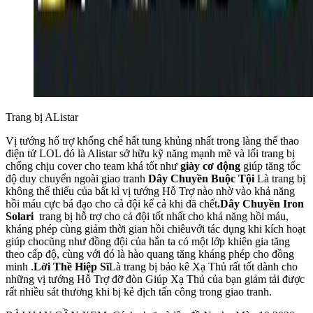
Trang bị AListar
Vị tướng hổ trợ khống chế hất tung khủng nhất trong làng thể thao
điện tử LOL đó là Alistar sở hữu kỹ năng mạnh mẽ và lối trang bị
chống chịu cover cho team khá tốt như
giày cơ động
giúp tăng tốc
độ duy chuyển ngoài giao tranh
Dây Chuyền Buộc Tội
Là trang bị
không thể thiếu của bất kì vị tướng Hỗ Trợ nào nhờ vào khả năng
hồi máu cực bá đạo cho cả đội kể cả khi đã chết
.Dây Chuyền Iron
Solari
trang bị hỗ trợ cho cả đội tốt nhất cho khả năng hồi máu,
kháng phép cùng giảm thời gian hồi chiêuvới tác dụng khi kích hoạt
giúp chocũng như đồng đội của hắn ta có một lớp khiên gia tăng
theo cấp độ, cùng với đó là hào quang tăng kháng phép cho đồng
minh .
Lời Thề Hiệp Sĩ
Là trang bị bảo kê Xạ Thủ rất tốt dành cho
những vị tướng Hỗ Trợ đỡ đòn Giúp Xạ Thủ của bạn giảm tải được
rất nhiều sát thương khi bị kẻ địch tấn công trong giao tranh.