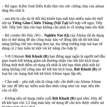
– Bộ ngọc Kiểm Soát Điều Kiện làm cho sức chống chịu của alistar
tăng lên chút ít.
– sau khi bị cấu rỉa từ đối thủ khiến bạn mất khá nhiều máu thì nhờ
nội tại
Tiếng Gầm Chiến Thắng (Nội Tại)
kết hợp với ngọc Tiếp
Sức Tiếp Sức làm cho bạn không cần phải lo về lượng máu tổn thất.
– Bộ combo Bò Húc (W) –
Nghiền Nát (Q)
của Alistar rất đa dụng
khi có thể dùng để tấn công hoặc bảo vệ đồng đội rất tốt bởi khả
năng khống chế mà chúng đem lại, tùy từng trường hợp mà bạn sử
dụng cả 2 hay tuần tự một vài kỹ năng cho hợp lý.
– Với Ultimate
Bất Khuất (R)
bạn đừng ngại ngần là người mở đầu
giao tranh bởi lượng giảm sát thương nhận vào lớn khi kích hoạt.
Đồng thời thời điểm sử dụng tốt nhất là khi bạn dính phải một kỹ
năng khống chế cứng nào đó bởi khi kích hoạt,
Bất Khuất (R)
sẽ
loại bỏ các trạng thái bất lợi khỏi Alistar ngay lập tức.
– Cắm mắt – phá mắt vẫn là công việc cần thiết của Alistar Alistar
lúc này để liên tục kiểm soát tầm nhìn cũng như các mục tiêu lớn
của cả đội.
– Không nên sử dụng chiêu cuối
Bất Khuất (R)
quá sớm. Hãy để
tới khi bạn còn 1/2 ống máu hãy sử dụng để câu kéo được nhiều sát
thương hơn từ kẻ địch.