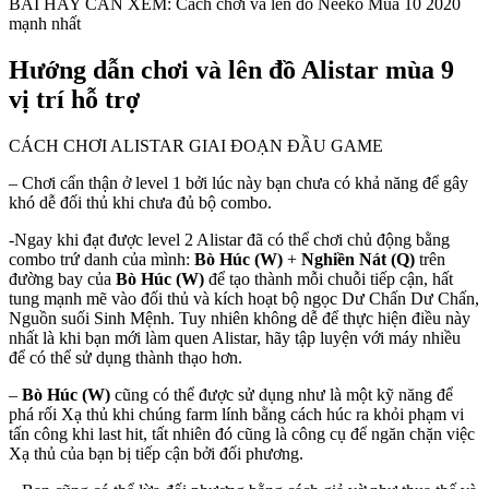
BÀI HAY CẦN XEM: Cách chơi và lên đồ Neeko Mùa 10 2020
mạnh nhất
Hướng dẫn chơi và lên đồ Alistar mùa 9
vị trí hỗ trợ
CÁCH CHƠI ALISTAR GIAI ĐOẠN ĐẦU GAME
– Chơi cẩn thận ở level 1 bởi lúc này bạn chưa có khả năng để gây
khó dễ đối thủ khi chưa đủ bộ combo.
-Ngay khi đạt được level 2 Alistar đã có thể chơi chủ động bằng
combo trứ danh của mình:
Bò Húc (W)
+
Nghiền Nát (Q)
trên
đường bay của
Bò Húc (W)
để tạo thành mỗi chuỗi tiếp cận, hất
tung mạnh mẽ vào đối thủ và kích hoạt bộ ngọc Dư Chấn Dư Chấn,
Nguồn suối Sinh Mệnh. Tuy nhiên không dễ để thực hiện điều này
nhất là khi bạn mới làm quen Alistar, hãy tập luyện với máy nhiều
để có thể sử dụng thành thạo hơn.
–
Bò Húc (W)
cũng có thể được sử dụng như là một kỹ năng để
phá rối Xạ thủ khi chúng farm lính bằng cách húc ra khỏi phạm vi
tấn công khi last hit, tất nhiên đó cũng là công cụ để ngăn chặn việc
Xạ thủ của bạn bị tiếp cận bởi đối phương.