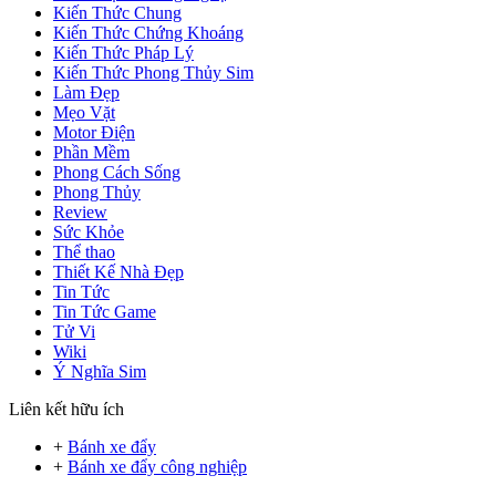
Kiến Thức Chung
Kiến Thức Chứng Khoáng
Kiến Thức Pháp Lý
Kiến Thức Phong Thủy Sim
Làm Đẹp
Mẹo Vặt
Motor Điện
Phần Mềm
Phong Cách Sống
Phong Thủy
Review
Sức Khỏe
Thể thao
Thiết Kế Nhà Đẹp
Tin Tức
Tin Tức Game
Tử Vi
Wiki
Ý Nghĩa Sim
Liên kết hữu ích
+
Bánh xe đẩy
+
Bánh xe đẩy công nghiệp