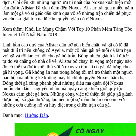
địch. Chỉ đến khi những người ưu tú nhất của Noxus xuất hiện mới
cản được Alistar. Bị xích đem đến Noxus, Alistar trải qua nhiều năm
làm một gã võ sĩ giác đấu kinh qua vô số những trận chiến để phục
vụ cho sự giải trí của lũ cầm quyền giàu có ở Noxus.
Xem thêm: Khỏi Lo Mạng Chậm Với Top 10 Phần Mềm Tăng Tốc
Internet Tốt Nhất Năm 2018
Linh hồn cao quý của Alistar dần trở nên biến chất, và gã có lẽ đã
mất đi lí trí nếu không có Ayelia, một cô hầu gái trẻ tuổi đã làm bạn
với gã và rồi tạo cơ hội cho gã bỏ trốn. Bỗng nhiên giành lại được
tự do và chẳng có nhà để về, Alistar bỏ chạy, hi vọng một ngày nào
đó có thể trả được mối thù với Noxus và tìm lại cô gái đã từng cho
gã hi vọng. Gã không ẩn náu trong bóng tôi mà trở thành một người
bảo hộ của những kẻ không may bị chính quyền Noxus hãm hại.
Đồng thời gã cũng phanh phui những điều mà quân đội Noxus
muốn che dấu – nguyên nhân mà ngày càng khiến giới quý tộc
Noxus căm ghét gã hơn. Những công việc từ thiện đã giúp gã giành
được một số giải thưởng, tạo nên một sự mâu thuẫn oái oăm với
những cơn cuồng nộ và hủy diệt trong chiến trận của gã.
Danh mục:
Hướng Dẫn
.