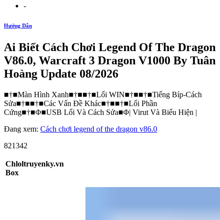
-
Hướng Dẫn
Ai Biết Cách Chơi Legend Of The Dragon
V86.0, Warcraft 3 Dragon V1000 By Tuân
Hoàng Update 08/2026
■†■Màn Hình Xanh■†■■†■Lổi WIN■†■■†■Tiếng Bíp-Cách
Sửa■†■■†■Các Vấn Đề Khác■†■■†■Lổi Phần
Cứng■†■Φ■USB Lổi Và Cách Sửa■Φ| Virut Và Biểu Hiện |
Đang xem:
Cách chơi legend of the dragon v86.0
821342
Chloltruyenky.vn
Box