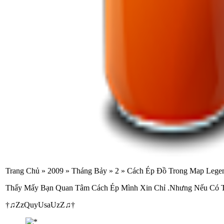
Trang Chủ » 2009 » Tháng Bảy » 2 » Cách Ép Đồ Trong Map Leg
Thấy Mấy Bạn Quan Tâm Cách Ép Mình Xin Chỉ .Nhưng Nếu Có 
†♫ZzQuyUsaUzZ♫†