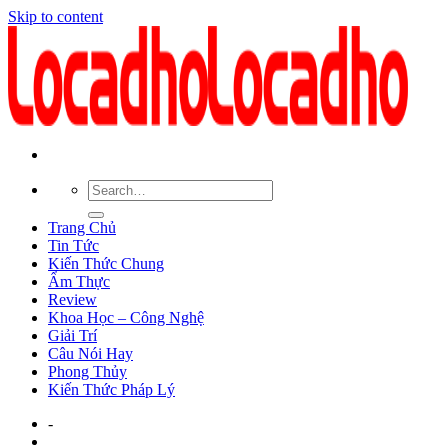
Skip to content
Trang Chủ
Tin Tức
Kiến Thức Chung
Ẩm Thực
Review
Khoa Học – Công Nghệ
Giải Trí
Câu Nói Hay
Phong Thủy
Kiến Thức Pháp Lý
-