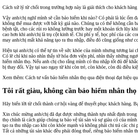
Cách xử lý từ chối trong trường hợp này là giải thích cho khách hàng
Vậy anh/chị nghĩ mình sẽ cần bảo hiểm khi nào? Có phải là lúc ốm đa
không thể mua được với bất kỳ giá nào. Chúng ta có thể không cần bả
bệnh tật, cho các rủi ro không lường trước hay một khoản tích lũy khi
cao hơn khi anh/chị là trụ cột kinh tế. Chi phí y tế, học phí của cá
may anh/chị mất khả năng tạo ra thu nhập, điều đó cũng giống như con
Hiện tại anh/chị có thể tự tin về sức khỏe của mình nhưng tương lai 
Có lẽ chỉ khi nào nhìn thấy tờ hóa đơn viện phí, nhìn thấy những ng
hiểm nhân thọ. Nếu anh chị cho rằng mình có thu nhập tốt đủ để khắc p
bị thay đổi. Vậy tại sao ngay từ khi còn trẻ, còn khỏe, còn đủ điều ki
Xem thêm: Cách tư vấn bảo hiểm nhân thọ qua điện thoại đạt hiệu qu
Tôi rất giàu, không cần bảo hiểm nhân thọ
Hãy biến lời từ chối thành cơ hội vàng để thuyết phục khách hàng. Bạ
Xin chúc mừng anh/chị đã đạt được những thành tựu nhất định trong
thọ chính là cách giúp chúng ta bảo vệ tài sản và sự giàu có của mình 
tạo ra thu nhập cao khi còn khỏe mạnh và không phải chi trả các chi ph
Tất cả những tài sản khác đều phải đóng thuế, riêng bảo hiểm nhân t