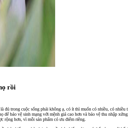
họ rồi
ờ là đủ trong cuộc sống phải không ạ, có ít thì muốn có nhiều, có nhiề
thọ để bảo vệ sinh mạng với mệnh giá cao hơn và bảo vệ thu nhập xứn
ợc rộng hơn, vì mỗi sản phẩm có ưu điểm riêng.