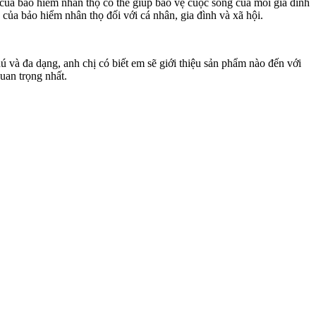
 của bảo hiểm nhân thọ có thể giúp bảo vệ cuộc sống của mỗi gia đình
 của bảo hiểm nhân thọ đối với cá nhân, gia đình và xã hội.
 và đa dạng, anh chị có biết em sẽ giới thiệu sản phẩm nào đến với
uan trọng nhất.