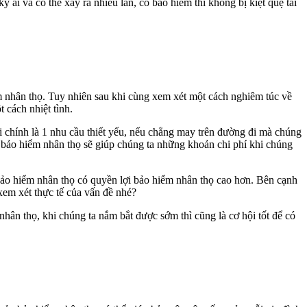
 ai và có thể xảy ra nhiều lần, có bảo hiểm thì không bị kiệt quệ tài
 nhân thọ. Tuy nhiên sau khi cùng xem xét một cách nghiêm túc về
 cách nhiệt tình.
i chính là 1 nhu cầu thiết yếu, nếu chẳng may trên đường đi mà chúng
ày bảo hiểm nhân thọ sẽ giúp chúng ta những khoản chi phí khi chúng
bảo hiểm nhân thọ có quyền lợi bảo hiểm nhân thọ cao hơn. Bên cạnh
xem xét thực tế của vấn đề nhé?
hân thọ, khi chúng ta nắm bắt được sớm thì cũng là cơ hội tốt để có