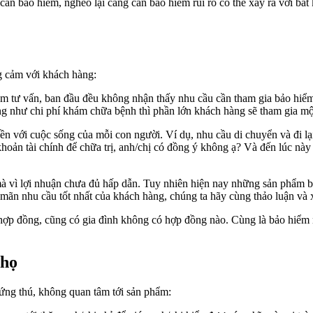
 bảo hiểm, nghèo lại càng cần bảo hiểm rủi ro có thể xảy ra với bất kỳ
ng cảm với khách hàng:
em tư vấn, ban đầu đều không nhận thấy nhu cầu cần tham gia bảo hiểm
g như chi phí khám chữa bệnh thì phần lớn khách hàng sẽ tham gia một
ền với cuộc sống của mỗi con người. Ví dụ, nhu cầu di chuyển và đi lạ
 khoản tài chính để chữa trị, anh/chị có đồng ý không ạ? Và đến lúc n
mà vì lợi nhuận chưa đủ hấp dẫn. Tuy nhiên hiện nay những sản phẩm 
a mãn nhu cầu tốt nhất của khách hàng, chúng ta hãy cùng thảo luận và 
hợp đồng, cũng có gia đình không có hợp đồng nào. Cùng là bảo hiểm n
thọ
hứng thú, không quan tâm tới sản phẩm: