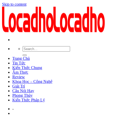
Skip to content
Trang Chủ
Tin Tức
Kiến Thức Chung
Ẩm Thực
Review
Khoa Học – Công Nghệ
Giải Trí
Câu Nói Hay
Phong Thủy
Kiến Thức Pháp Lý
-