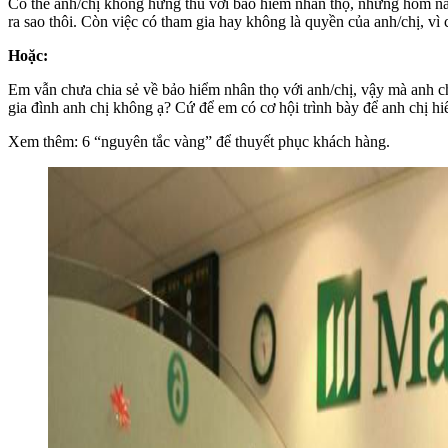
Có thể anh/chị không hứng thú với bảo hiểm nhân thọ, nhưng hôm nay 
ra sao thôi. Còn việc có tham gia hay không là quyền của anh/chị, vì
Hoặc:
Em vẫn chưa chia sẻ về bảo hiểm nhân thọ với anh/chị, vậy mà anh ch
gia đình anh chị không ạ? Cứ để em có cơ hội trình bày để anh chị hi
Xem thêm: 6 “nguyên tắc vàng” để thuyết phục khách hàng.