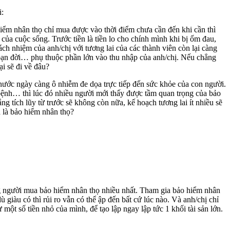
i:
hiểm nhân thọ chỉ mua được vào thời điểm chưa cần đến khi cần thì
ủa cuộc sống. Trước tiền là tiền lo cho chính mình khi bị ốm đau,
ách nhiệm của anh/chị với tương lai của các thành viên còn lại càng
ời bạn đời… phụ thuộc phần lớn vào thu nhập của anh/chị. Nếu chẳng
ại sẽ đi về đâu?
n nước ngày càng ô nhiễm đe dọa trực tiếp đến sức khỏe của con người.
 bệnh… thì lúc đó nhiều người mới thấy được tầm quan trọng của bảo
ng tích lũy từ trước sẽ không còn nữa, kế hoạch tương lai ít nhiều sẽ
nh là bảo hiểm nhân thọ?
ng người mua bảo hiểm nhân thọ nhiều nhất. Tham gia bảo hiểm nhân
ù giàu có thì rủi ro vẫn có thể ập đến bất cứ lúc nào. Và anh/chị chỉ
 một số tiền nhỏ của mình, để tạo lập ngay lập tức 1 khối tài sản lớn.