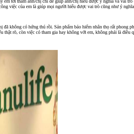
em tới thăm anh/chị chỉ để giúp anh/chị hiểu được ý nghĩa và vai trò
 công việc của em là giúp mọi người hiểu được vai trò cũng như ý nghĩa
ị đã không có hứng thú rồi. Sản phẩm bảo hiểm nhân thọ rất phong phú
ểu thật rõ, còn việc có tham gia hay không với em, không phải là điều q