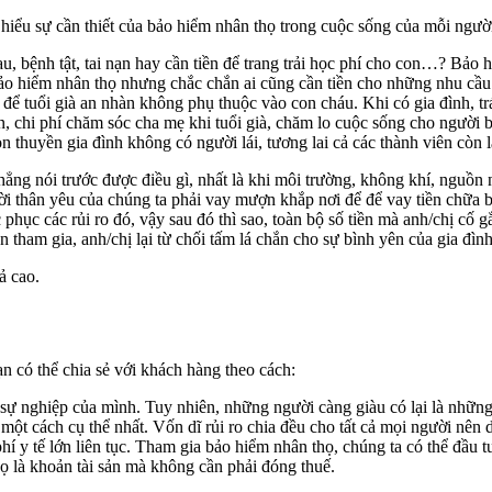
 hiểu sự cần thiết của bảo hiểm nhân thọ trong cuộc sống của mỗi ngườ
u, bệnh tật, tai nạn hay cần tiền để trang trải học phí cho con…? Bảo 
o hiểm nhân thọ nhưng chắc chắn ai cũng cần tiền cho những nhu cầu c
 để tuổi già an nhàn không phụ thuộc vào con cháu. Khi có gia đình, tr
c con, chi phí chăm sóc cha mẹ khi tuổi già, chăm lo cuộc sống cho ngư
 thuyền gia đình không có người lái, tương lai cả các thành viên còn l
chẳng nói trước được điều gì, nhất là khi môi trường, không khí, nguồ
ười thân yêu của chúng ta phải vay mượn khắp nơi để để vay tiền chữa
hục các rủi ro đó, vậy sau đó thì sao, toàn bộ số tiền mà anh/chị cố gắ
ện tham gia, anh/chị lại từ chối tấm lá chắn cho sự bình yên của gia đì
ả cao.
n có thể chia sẻ với khách hàng theo cách:
 sự nghiệp của mình. Tuy nhiên, những người càng giàu có lại là nhữ
một cách cụ thể nhất. Vốn dĩ rủi ro chia đều cho tất cả mọi người nên d
í y tế lớn liên tục. Tham gia bảo hiểm nhân thọ, chúng ta có thể đầu tư
họ là khoản tài sản mà không cần phải đóng thuế.