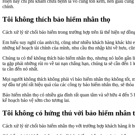
Hiện nay chi phí khám chữa bệnh là vô cùng tốn kém, nên giàu cũng cần
chính.
Tôi không thích bảo hiểm nhân thọ
Cách xử lý từ chối bảo hiểm trong trường hợp trên là thể hiện sự đồ
Em hiểu suy nghĩ của anh/chị, cũng như nhiều khách hàng khác khi 
những kế hoạch tài chính của mình, nhu cầu thu nhập khi về hưu, cũn
Chúng ta có thể không thích bảo hiểm nhân thọ, nhưng nó luôn gắn li
ta gặp phải những rủi ro về tai nạn chẳng hạn, chúng ta sẽ cần đến 1
ta cần đến nó nhất.
Mọi người không thích không phải vì bảo hiểm nhân thọ không tốt, 
sự đầu tư phí rất hiệu quả của các công ty bảo hiểm nhân thọ, sẽ thỏ
Bảo hiểm nhân thọ có nhiều gia đình rất quan tâm và sở hữu 4 đến 5 
kế hoạch bảo vệ sớm cho tương lai.
Tôi không có hứng thú với bảo hiểm nhân 
Cách xử lý từ chối bảo hiểm nhân thọ với trường hợp khách hàng ít 