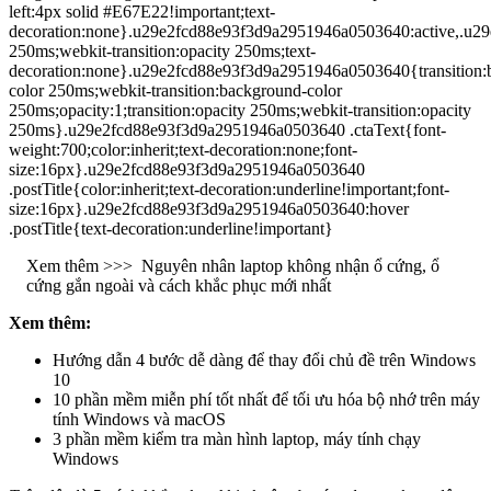
left:4px solid #E67E22!important;text-
decoration:none}.u29e2fcd88e93f3d9a2951946a0503640:active,.u29e
250ms;webkit-transition:opacity 250ms;text-
decoration:none}.u29e2fcd88e93f3d9a2951946a0503640{transition:
color 250ms;webkit-transition:background-color
250ms;opacity:1;transition:opacity 250ms;webkit-transition:opacity
250ms}.u29e2fcd88e93f3d9a2951946a0503640 .ctaText{font-
weight:700;color:inherit;text-decoration:none;font-
size:16px}.u29e2fcd88e93f3d9a2951946a0503640
.postTitle{color:inherit;text-decoration:underline!important;font-
size:16px}.u29e2fcd88e93f3d9a2951946a0503640:hover
.postTitle{text-decoration:underline!important}
Xem thêm >>>
Nguyên nhân laptop không nhận ổ cứng, ổ
cứng gắn ngoài và cách khắc phục mới nhất
Xem thêm:
Hướng dẫn 4 bước dễ dàng để thay đổi chủ đề trên Windows
10
10 phần mềm miễn phí tốt nhất để tối ưu hóa bộ nhớ trên máy
tính Windows và macOS
3 phần mềm kiểm tra màn hình laptop, máy tính chạy
Windows