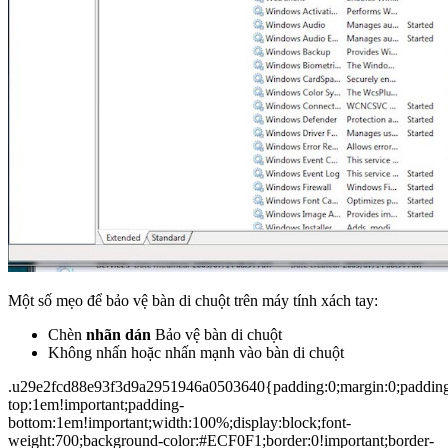
Một số mẹo để bảo vệ bàn di chuột trên máy tính xách tay:
Chèn
nhãn dán
Bảo vệ bàn di chuột
Không nhấn hoặc nhấn mạnh vào bàn di chuột
.u29e2fcd88e93f3d9a2951946a0503640{padding:0;margin:0;paddin
top:1em!important;padding-
bottom:1em!important;width:100%;display:block;font-
weight:700;background-color:#ECF0F1;border:0!important;border-