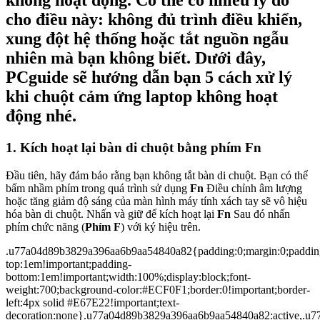
không hoạt động. Có thể có nhiều lý do
cho điều này: không đủ trình điều khiển,
xung đột hệ thống hoặc tắt nguồn ngẫu
nhiên mà bạn không biết. Dưới đây,
PCguide sẽ hướng dẫn bạn 5 cách xử lý
khi chuột cảm ứng laptop không hoạt
động nhé.
1. Kích hoạt lại bàn di chuột bằng phím Fn
Đầu tiên, hãy đảm bảo rằng bạn không tắt bàn di chuột. Bạn có thể
bấm nhầm phím trong quá trình sử dụng
Fn
Điều chỉnh âm lượng
hoặc tăng giảm độ sáng của màn hình máy tính xách tay sẽ vô hiệu
hóa bàn di chuột. Nhấn và giữ để kích hoạt lại
Fn
Sau đó nhấn
phím chức năng (
Phím F
) với ký hiệu trên.
.u77a04d89b3829a396aa6b9aa54840a82{padding:0;margin:0;paddin
top:1em!important;padding-
bottom:1em!important;width:100%;display:block;font-
weight:700;background-color:#ECF0F1;border:0!important;border-
left:4px solid #E67E22!important;text-
decoration:none}.u77a04d89b3829a396aa6b9aa54840a82:active,.u77