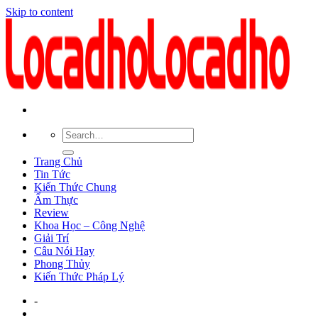
Skip to content
Trang Chủ
Tin Tức
Kiến Thức Chung
Ẩm Thực
Review
Khoa Học – Công Nghệ
Giải Trí
Câu Nói Hay
Phong Thủy
Kiến Thức Pháp Lý
-