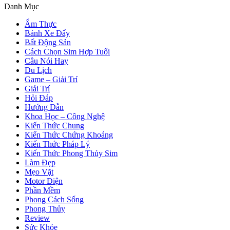
Danh Mục
Ẩm Thực
Bánh Xe Đẩy
Bất Động Sản
Cách Chọn Sim Hợp Tuổi
Câu Nói Hay
Du Lịch
Game – Giải Trí
Giải Trí
Hỏi Đáp
Hướng Dẫn
Khoa Học – Công Nghệ
Kiến Thức Chung
Kiến Thức Chứng Khoáng
Kiến Thức Pháp Lý
Kiến Thức Phong Thủy Sim
Làm Đẹp
Mẹo Vặt
Motor Điện
Phần Mềm
Phong Cách Sống
Phong Thủy
Review
Sức Khỏe