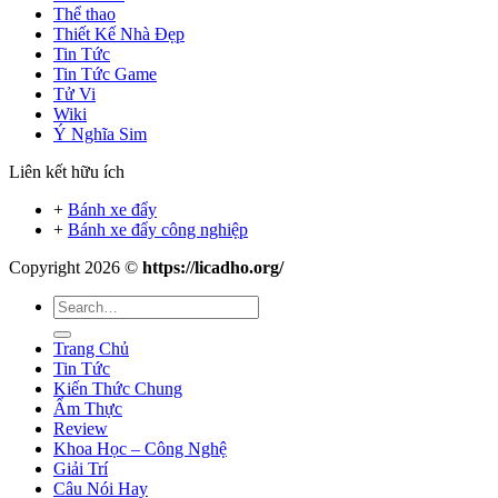
Thể thao
Thiết Kế Nhà Đẹp
Tin Tức
Tin Tức Game
Tử Vi
Wiki
Ý Nghĩa Sim
Liên kết hữu ích
+
Bánh xe đẩy
+
Bánh xe đẩy công nghiệp
Copyright 2026 ©
https://licadho.org/
Trang Chủ
Tin Tức
Kiến Thức Chung
Ẩm Thực
Review
Khoa Học – Công Nghệ
Giải Trí
Câu Nói Hay