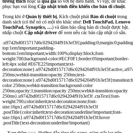
tương thích
hoặc là
quá già
so với hệ điều hành. Vì vậy, để khắc
phục bạn vui lòng
Cập nhật trình điều khiển cho bàn di chuột
.
Trong khi ở
Quản lý thiết bị
, Kích chuột phải
Bàn di chuột
trong
danh sách (có thể nó có một tên khác như:
Dell TouchPad, Lenovo
TouchPad, Synaptics, …
) và đảm bảo rằng bàn di chuột được bật.
nhấp chuột
Cập nhật driver
để xem nếu các bản cập nhật có sẵn.
.u9742bd0f15717d6c0294204f91b3ef3f{padding:0;margin:0;padding
top:1em!important;padding-
bottom:1em!important;width:100%;display:block;font-
weight:700;background-color:#ECF0F1;border:0!important;border-
left:4px solid #E67E22!important;text-
decoration:none}.u9742bd0f15717d6c0294204f91b3ef3f:active,.u974
250ms;webkit-transition:opacity 250ms;text-
decoration:none}.u9742bd0f15717d6c0294204f91b3ef3f{transition:
color 250ms;webkit-transition:background-color
250ms;opacity:1;transition:opacity 250ms;webkit-transition:opacity
250ms}.u9742bd0f15717d6c0294204f91b3ef3f .ctaText{font-
weight:700;color:inherit;text-decoration:none;font-
size:16px}.u9742bd0f15717d6c0294204f91b3ef3f
.postTitle{color:inherit;text-decoration:underline!important;font-
size:16px}.u9742bd0f15717d6c0294204f91b3ef3f:hover
.postTitle{text-decoration:underline!important}
Xem thêm >>>
Hướng dẫn tăng tốc game, giảm giật lag trên