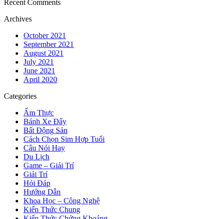
Recent Comments
Archives
October 2021
September 2021
August 2021
July 2021
June 2021
April 2020
Categories
Ẩm Thực
Bánh Xe Đẩy
Bất Động Sản
Cách Chọn Sim Hợp Tuổi
Câu Nói Hay
Du Lịch
Game – Giải Trí
Giải Trí
Hỏi Đáp
Hướng Dẫn
Khoa Học – Công Nghệ
Kiến Thức Chung
Kiến Thức Chứng Khoáng