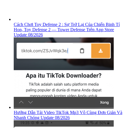
Cách Chơi Toy Defense 2 : Sự Trở Lại Của Chiến Binh Tí
Hon, ‎Toy Defense 2 — Tower Defense Trên App Store
Update 08/2026
Hướng Dẫn Tải Video TikTok Mp3 Vô Cùng Đơn Giản Và
Nhanh Chóng Update 08/2026