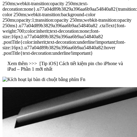
250ms;webkit-transition:opacity 250ms;text-
decoration:none}.u77a04d89b3829a396aa6b9aa54840a82{transition
color 250ms;webkit-transition:background-color
250ms;opacity:1;transition:opacity 250ms;webkit-transition:opacity
250ms}.u77a04d89b3829a396aa6b9aa54840a82 .ctaText{font-
weight:700;color:inherit;text-decoration:none;font-
size:16px}.u77a04d89b3829a396aa6b9aa54840a82
.postTitle{color:inherit;text-decoration:underline!important;font-
size:16px}.u77a04d89b3829a396aa6b9aa54840a82:hover
.postTitle{text-decoration:underline!important}
Xem thêm >>>
[Tip iOS] Cách tiết kiệm pin cho iPhone và
iPad – Phần 1 mới nhất