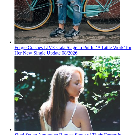
Fergie Crashes LIVE Gala Stage to Put In ‘A Little Work’ for
Her New Single Update 08/2026
Shed Seven Announce Biggest Show of Their Career In