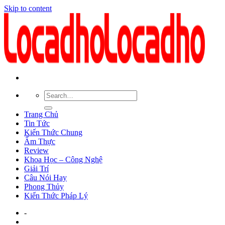
Skip to content
Trang Chủ
Tin Tức
Kiến Thức Chung
Ẩm Thực
Review
Khoa Học – Công Nghệ
Giải Trí
Câu Nói Hay
Phong Thủy
Kiến Thức Pháp Lý
-