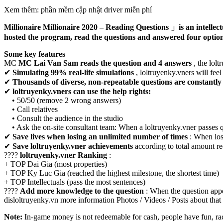
Xem thêm: phần mềm cập nhật driver miễn phí
Millionaire Millionaire 2020 – Reading Questions 」is an intell
hosted the program, read the questions and answered four optio
Some key features
MC
MC Lai Van Sam reads the question and 4 answers
, the lol
✔
Simulating 99% real-life simulations
, loltruyenky.vners will fee
✔
Thousands of diverse, non-repeatable questions are constantl
✔
loltruyenky.vners can use the help rights:
• 50/50 (remove 2 wrong answers)
• Call relatives
• Consult the audience in the studio
• Ask the on-site consultant team: When a loltruyenky.vner passes q
✔
Save lives when losing an unlimited number of times
: When los
✔
Save loltruyenky.vner achievements
according to total amount re
????
loltruyenky.vner Ranking
:
+ TOP Dai Gia (most properties)
+ TOP Ky Luc Gia (reached the highest milestone, the shortest time)
+ TOP Intellectuals (pass the most sentences)
????
Add more knowledge to the question
: When the question app
disloltruyenky.vn more information Photos / Videos / Posts about that
Note:
In-game money is not redeemable for cash, people have fun, r