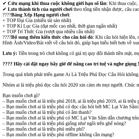
✔
Cứu mạng khi thua cuộc không giới hạn số lần
: Khi thua cuộc,
✔
Lưu thành tích của người chơi
theo tổng tiền nhận được, câu cao 
????
Bảng Xếp Hạng người chơi
:
+ TOP Đại Gia (nhiều tài sản nhất)
+ TOP Kỉ Lục Gia (đạt mốc cao nhất, thời gian ngắn nhất)
+ TOP Trí Thức Gia (vượt qua nhiều câu nhất)
????
Bổ sung thêm kiến thức cho câu hỏi đó
: Khi câu hỏi hiện lê
Hình Ảnh/Video/Bài viết về câu hỏi đó, giúp bạn hiểu biết hơn về xu
Lưu ý:
Tiền trong trò chơi không có giá trị quy đổi thành tiền mặt, 
???? Hãy cài đặt ngay bây giờ để nâng cao trí tuệ và nghe giọ
Trong quá trình phát triển game Ai Là Triệu Phú Đọc Câu Hỏi không 
Nhóm ai là triệu phú đọc câu hỏi 2020 xin cảm ơn mọi người. Chúc mọ
Bạn muốn chơi gì?
– Bạn muốn chơi ai là triệu phú 2018, ai là triệu phú 2019, ai là triệ
– Bạn muốn chơi ai là triệu phú có đọc câu hỏi bởi MC Lại Văn Sâm
– Bạn muốn chơi ai là triệu phú có âm thanh?
– Bạn muốn chơi ai là triệu phú có MC Lại Văn Sâm dẫn chương trì
– Bạn muốn chơi ai là triệu phú giống như ngồi trên ghế nóng?
– Bạn muốn chơi ai là triệu phú miễn phí?
– Bạn muốn chơi ai là triệu phú offline không cần mạng?