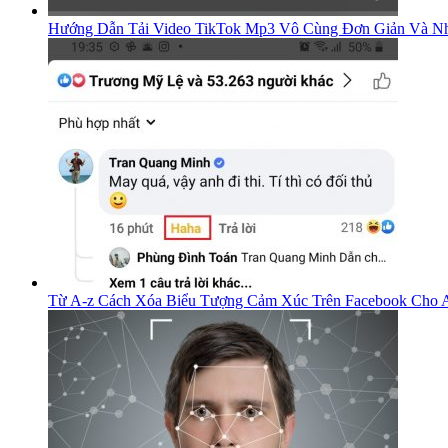
Hướng Dẫn Tải Video TikTok Mp3 Vô Cùng Đơn Giản Và Nh
Từ A-z Cách Xóa Biểu Tượng Cảm Xúc Trên Facebook Cho A