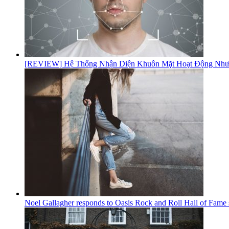
[REVIEW] Hệ Thống Nhận Diện Khuôn Mặt Hoạt Động Như 
Noel Gallagher responds to Oasis Rock and Roll Hall of Fame