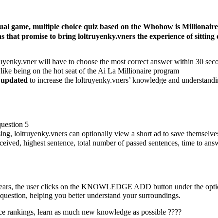
ectual game, multiple choice quiz based on the Whohow is Million
ns
that promise to bring loltruyenky.vners the experience of sitting 
truyenky.vner will have to choose the most correct answer within 30 sec
l like being on the hot seat of the Ai La Millionaire program
y updated
to increase the loltruyenky.vners’ knowledge and understand
uestion 5
ing, loltruyenky.vners can optionally view a short ad to save themselve
ceived, highest sentence, total number of passed sentences, time to ans
ears, the user clicks on the KNOWLEDGE ADD button under the options
 question, helping you better understand your surroundings.
ace rankings, learn as much new knowledge as possible ????