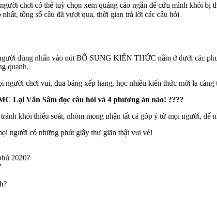
 người chơi có thể tuỳ chọn xem quảng cáo ngắn để cứu mình khỏi bị thu
nhất, tổng số câu đã vượt qua, thời gian trả lời các câu hỏi
n, người dùng nhấn vào nút BỔ SUNG KIẾN THỨC nằm ở dưới các phương
ng quanh.
mọi người chơi vui, đua bảng xếp hạng, học nhiều kiến thức mới lạ càng 
ng MC Lại Văn Sâm đọc câu hỏi và 4 phương án nào! ????
tránh khỏi thiếu soát, nhóm mong nhận tất cả góp ý từ mọi người, để 
i người có những phút giây thư giãn thật vui vẻ!
u phú 2020?
?
nh?