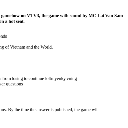
aire gamehow on VTV3, the game with sound by
MC Lai Van Sam
on a hot seat.
onds
ing of Vietnam and the World.
s from losing to continue loltruyenky.vning
wer questions
. By the time the answer is published, the game will