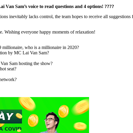
Lai Van Sam’s voice to read questions and 4 options! ????
ns inevitably lacks control, the team hopes to receive all suggestions f
ne. Wishing everyone happy moments of relaxation!
 millionaire, who is a millionaire in 2020?
uestion by MC Lai Van Sam?
i Van Sam hosting the show?
hot seat?
 network?