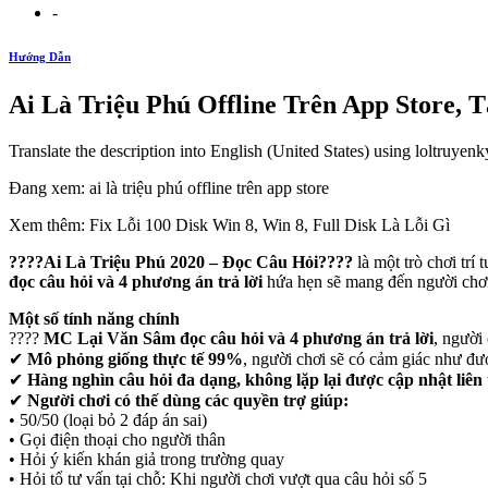
-
Hướng Dẫn
‎Ai Là Triệu Phú Offline Trên App Store,
Translate the description into English (United States) using loltruyen
Đang xem: ‎ai là triệu phú offline trên app store
Xem thêm: Fix Lỗi 100 Disk Win 8, Win 8, Full Disk Là Lỗi Gì
????Ai Là Triệu Phú 2020 – Đọc Câu Hỏi????
là một trò chơi tr
đọc câu hỏi và 4 phương án trả lời
hứa hẹn sẽ mang đến người chơi 
Một số tính năng chính
????
MC Lại Văn Sâm đọc câu hỏi và 4 phương án trả lời
, người
✔
Mô phỏng giống thực tế 99%
, người chơi sẽ có cảm giác như đư
✔
Hàng nghìn câu hỏi đa dạng, không lặp lại được cập nhật liên 
✔
Người chơi có thế dùng các quyền trợ giúp:
• 50/50 (loại bỏ 2 đáp án sai)
• Gọi điện thoại cho người thân
• Hỏi ý kiến khán giả trong trường quay
• Hỏi tổ tư vấn tại chỗ: Khi người chơi vượt qua câu hỏi số 5