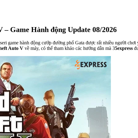
V – Game Hành động Update 08/2026
eri game hành động cướp đường phố Gata được rất nhiều người chơi y
eft Auto V
về máy, có thể tham khảo các hướng dẫn mà 3
5express
đư