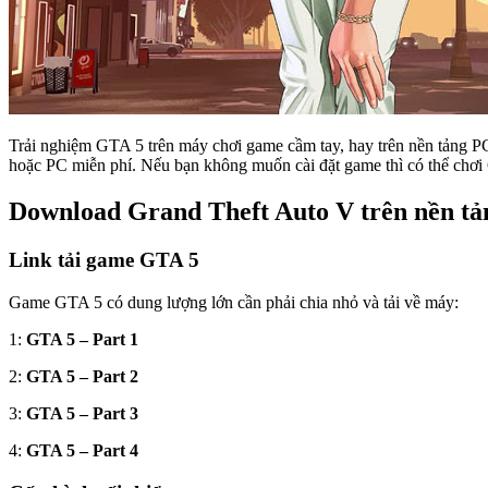
Trải nghiệm GTA 5 trên máy chơi game cầm tay, hay trên nền tảng PC
hoặc PC miễn phí. Nếu bạn không muốn cài đặt game thì có thể chơi G
Download Grand Theft Auto V trên nền t
Link tải game GTA 5
Game GTA 5 có dung lượng lớn cần phải chia nhỏ và tải về máy:
1:
GTA 5 – Part 1
2:
GTA 5 – Part 2
3:
GTA 5 – Part 3
4:
GTA 5 – Part 4