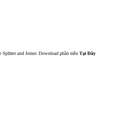
ile Splitter and Joiner. Download phần mền
Tại Đây