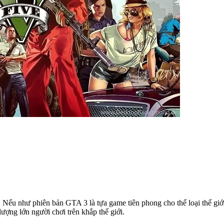
 Nếu như phiên bản GTA 3 là tựa game tiên phong cho thể loại thế giớ
ợng lớn người chơi trên khắp thế giới.