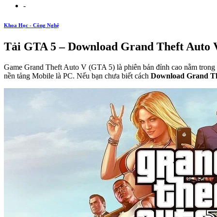
-
Khoa Học - Công Nghệ
Tải GTA 5 – Download Grand Theft Auto 
Game Grand Theft Auto V (GTA 5) là phiên bản đỉnh cao nằm trong s
nền tảng Mobile là PC. Nếu bạn chưa biết cách
Download Grand Th