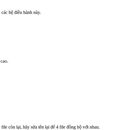
 các hệ điều hành này.
 cao.
file còn lại, hãy sửa tên lại để 4 file đồng bộ với nhau.