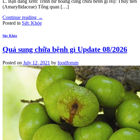
L. Bạn đang xem: Trinh nư hoang cung chưa bênh gi Họ: Thủy tiên
(Amaryllidaceae) Tổng quan […]
Continue reading
→
Posted in
Sức Khỏe
Sức Khỏe
Quả sung chữa bệnh gì Update 08/2026
Posted on
July 12, 2021
by
foodforum