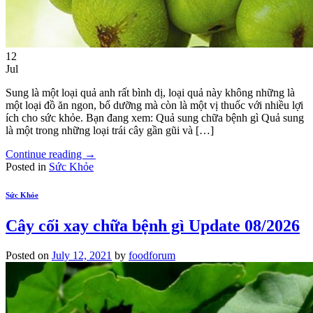
12
Jul
Sung là một loại quả anh rất bình dị, loại quả này không những là
một loại đồ ăn ngon, bổ dưỡng mà còn là một vị thuốc với nhiều lợi
ích cho sức khỏe. Bạn đang xem: Quả sung chữa bệnh gì Quả sung
là một trong những loại trái cây gần gũi và […]
Continue reading
→
Posted in
Sức Khỏe
Sức Khỏe
Cây cối xay chữa bệnh gì Update 08/2026
Posted on
July 12, 2021
by
foodforum