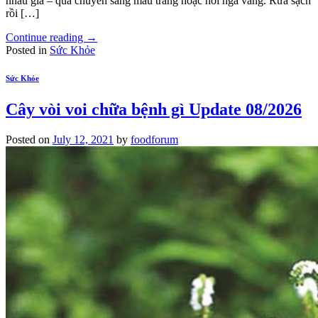
nhàu già – quả chuyển sang màu trắng hoặc hơi ngả vàng. Rửa sạch
rồi […]
Continue reading
→
Posted in
Sức Khỏe
Sức Khỏe
Cây vòi voi chữa bệnh gì Update 08/2026
Posted on
July 12, 2021
by
foodforum