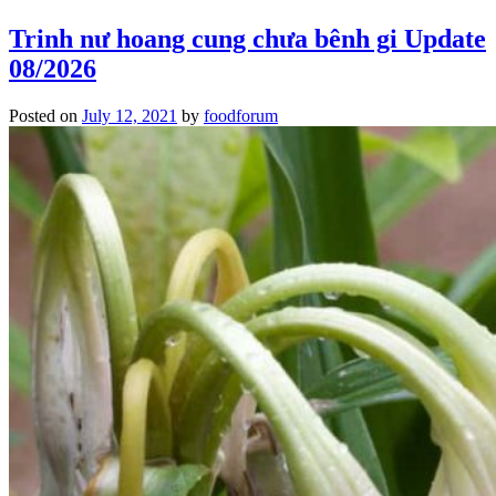
Trinh nư hoang cung chưa bênh gi Update
08/2026
Posted on
July 12, 2021
by
foodforum