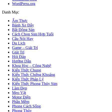
WordPress.org
Danh Mục
Ẩm Thực
Bánh Xe Đẩy
Bất Động Sản
Cách Chọn Sim Hợp Tuổi
Câu Nói Hay
Du Lịch
Game – Giải Trí
Giải Trí
Hỏi Đáp
Hướng Dẫn
Khoa Học – Công Nghệ
Kiến Thức Chung
Kiến Thức Chứng Khoáng
Kiến Thức Pháp Lý
Kiến Thức Phong Thủy Sim
Làm Đẹp
Mẹo Vặt
Motor Điện
Phần Mềm
Phong Cách Sống
Phong Thủy