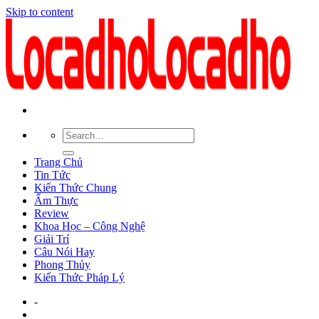
Skip to content
Trang Chủ
Tin Tức
Kiến Thức Chung
Ẩm Thực
Review
Khoa Học – Công Nghệ
Giải Trí
Câu Nói Hay
Phong Thủy
Kiến Thức Pháp Lý
-