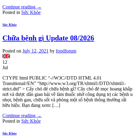
Continue reading
→
Posted in
Sức Khỏe
Sức Khỏe
Chữa bệnh gì Update 08/2026
Posted on
July 12, 2021
by
foodforum
12
Jul
CTYPE html PUBLIC “-//W3C//DTD HTML 4.01
Transitional//EN” “http://www.w3.org/TR/xhtml1/DTD/xhtml1-
strict.dtd” > Cây chó đẻ chữa bệnh gì? Cây chó đẻ mọc hoang khắp
nơi và được dân gian hái về làm thuốc nhờ công dụng trị các bệnh u
nhọt, bệnh gan, chữa sốt và phòng một số bệnh thông thường rất
hữu hiệu. Bạn đang xem: […]
Continue reading
→
Posted in
Sức Khỏe
Sức Khỏe