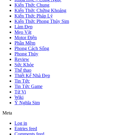
Kiến Thức Chung
Kiến Thức Chứng Khoáng
Kiến Thức Pháp Lý
Kiến Thức Phong Thủy Sim
Làm Đẹp
Mẹo Vặt
Motor Điện
Phần Mềm
Phong Cách Sống
Phong Thủy
Review
Sức Khỏe
Thể thao
Thiết Kế Nhà Đẹp
Tin Tức
Tin Tức Game
Tử Vi
Wiki
Ý Nghĩa Sim
Meta
Log in
Entries feed
Comments feed