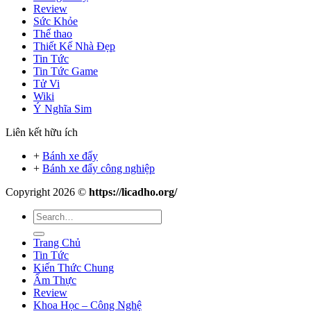
Review
Sức Khỏe
Thể thao
Thiết Kế Nhà Đẹp
Tin Tức
Tin Tức Game
Tử Vi
Wiki
Ý Nghĩa Sim
Liên kết hữu ích
+
Bánh xe đẩy
+
Bánh xe đẩy công nghiệp
Copyright 2026 ©
https://licadho.org/
Trang Chủ
Tin Tức
Kiến Thức Chung
Ẩm Thực
Review
Khoa Học – Công Nghệ