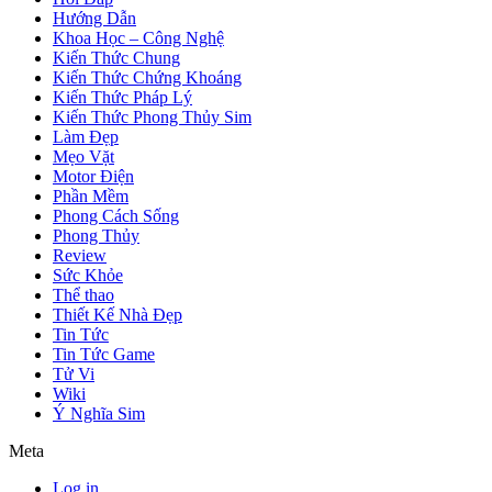
Hướng Dẫn
Khoa Học – Công Nghệ
Kiến Thức Chung
Kiến Thức Chứng Khoáng
Kiến Thức Pháp Lý
Kiến Thức Phong Thủy Sim
Làm Đẹp
Mẹo Vặt
Motor Điện
Phần Mềm
Phong Cách Sống
Phong Thủy
Review
Sức Khỏe
Thể thao
Thiết Kế Nhà Đẹp
Tin Tức
Tin Tức Game
Tử Vi
Wiki
Ý Nghĩa Sim
Meta
Log in