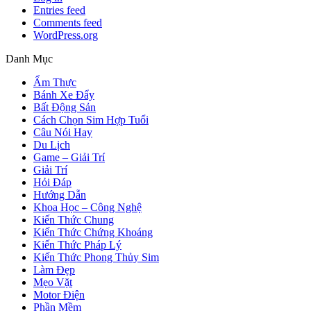
Entries feed
Comments feed
WordPress.org
Danh Mục
Ẩm Thực
Bánh Xe Đẩy
Bất Động Sản
Cách Chọn Sim Hợp Tuổi
Câu Nói Hay
Du Lịch
Game – Giải Trí
Giải Trí
Hỏi Đáp
Hướng Dẫn
Khoa Học – Công Nghệ
Kiến Thức Chung
Kiến Thức Chứng Khoáng
Kiến Thức Pháp Lý
Kiến Thức Phong Thủy Sim
Làm Đẹp
Mẹo Vặt
Motor Điện
Phần Mềm