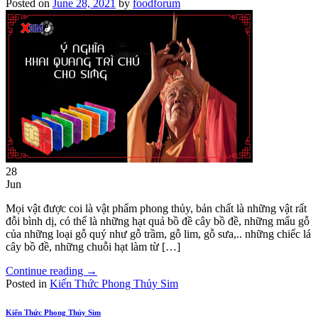
Posted on
June 28, 2021
by
foodforum
28
Jun
Mọi vật được coi là vật phẩm phong thủy, bản chất là những vật rất
đỗi bình dị, có thể là những hạt quả bồ đề cây bồ đề, những mẩu gỗ
của những loại gỗ quý như gỗ trầm, gỗ lim, gỗ sưa,.. những chiếc lá
cây bồ đề, những chuỗi hạt làm từ […]
Continue reading
→
Posted in
Kiến Thức Phong Thủy Sim
Kiến Thức Phong Thủy Sim