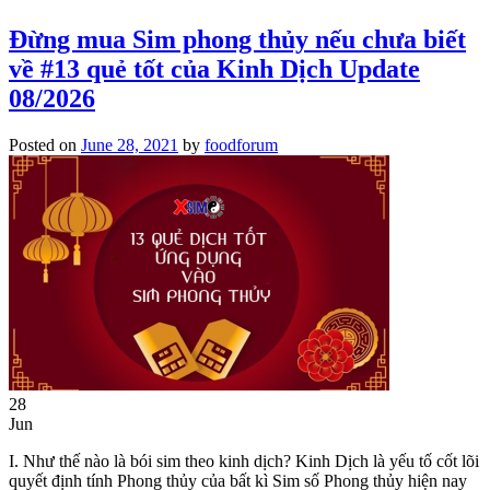
Đừng mua Sim phong thủy nếu chưa biết
về #13 quẻ tốt của Kinh Dịch Update
08/2026
Posted on
June 28, 2021
by
foodforum
28
Jun
I. Như thế nào là bói sim theo kinh dịch? Kinh Dịch là yếu tố cốt lõi
quyết định tính Phong thủy của bất kì Sim số Phong thủy hiện nay