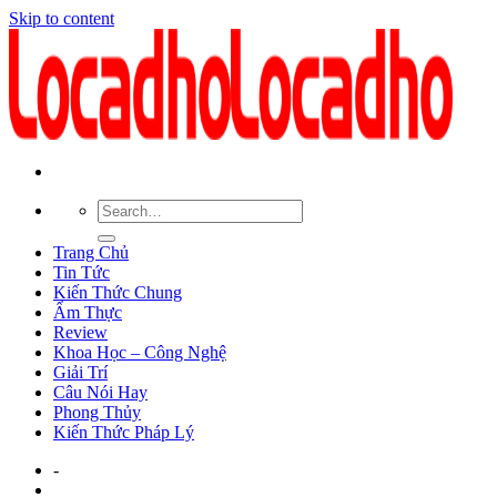
Skip to content
Trang Chủ
Tin Tức
Kiến Thức Chung
Ẩm Thực
Review
Khoa Học – Công Nghệ
Giải Trí
Câu Nói Hay
Phong Thủy
Kiến Thức Pháp Lý
-