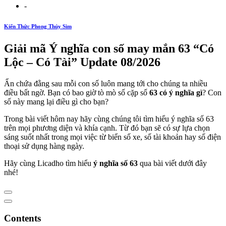
-
Kiến Thức Phong Thủy Sim
Giải mã Ý nghĩa con số may mắn 63 “Có
Lộc – Có Tài” Update 08/2026
Ẩn chứa đằng sau mỗi con số luôn mang tới cho chúng ta nhiều
điều bất ngờ. Bạn có bao giờ tò mò số cặp số
63 có ý nghĩa gì
? Con
số này mang lại điều gì cho bạn?
Trong bài viết hôm nay hãy cùng chúng tôi tìm hiểu ý nghĩa số 63
trên mọi phương diện và khía cạnh. Từ đó bạn sẽ có sự lựa chọn
sáng suốt nhất trong mọi việc từ biển số xe, số tài khoản hay số điện
thoại sử dụng hàng ngày.
Hãy cùng Licadho tìm hiểu
ý nghĩa số 63
qua bài viết dưới đây
nhé!
Contents