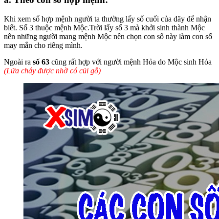
Khi xem số hợp mệnh người ta thường lấy số cuối của dãy để nhận
biết. Số 3 thuộc mệnh Mộc.Trời lấy số 3 mà khởi sinh thành Mộc
nên những người mang mệnh Mộc nên chọn con số này làm con số
may mắn cho riêng mình.
Ngoài ra
số 63
cũng rất hợp với người mệnh Hỏa do Mộc sinh Hỏa
(Lửa cháy được nhờ có củi gỗ)