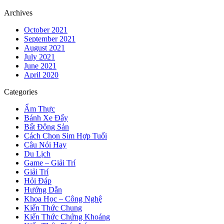
Archives
October 2021
September 2021
August 2021
July 2021
June 2021
April 2020
Categories
Ẩm Thực
Bánh Xe Đẩy
Bất Động Sản
Cách Chọn Sim Hợp Tuổi
Câu Nói Hay
Du Lịch
Game – Giải Trí
Giải Trí
Hỏi Đáp
Hướng Dẫn
Khoa Học – Công Nghệ
Kiến Thức Chung
Kiến Thức Chứng Khoáng