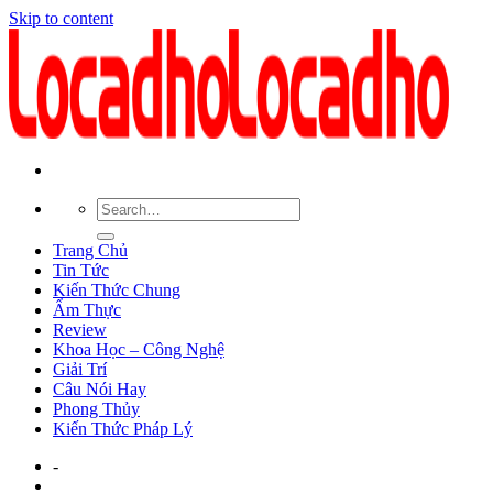
Skip to content
Trang Chủ
Tin Tức
Kiến Thức Chung
Ẩm Thực
Review
Khoa Học – Công Nghệ
Giải Trí
Câu Nói Hay
Phong Thủy
Kiến Thức Pháp Lý
-