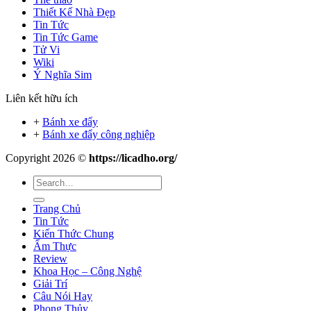
Thiết Kế Nhà Đẹp
Tin Tức
Tin Tức Game
Tử Vi
Wiki
Ý Nghĩa Sim
Liên kết hữu ích
+
Bánh xe đẩy
+
Bánh xe đẩy công nghiệp
Copyright 2026 ©
https://licadho.org/
Trang Chủ
Tin Tức
Kiến Thức Chung
Ẩm Thực
Review
Khoa Học – Công Nghệ
Giải Trí
Câu Nói Hay
Phong Thủy