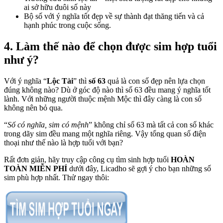
ai sở hữu đuôi số này
Bộ số với
ý nghĩa tốt đẹp về sự thành đạt thăng tiến và cả
hạnh phúc trong cuộc sống.
4. Làm thế nào để chọn được sim hợp tuổi
như ý?
Với ý nghĩa “
Lộc Tài
” thì
số 63
quả là con số đẹp nên lựa chọn
đúng không nào? Dù ở góc độ nào thì số 63 đều mang ý nghĩa tốt
lành. Với những người thuộc mệnh Mộc thì đây càng là con số
không nên bỏ qua.
“
Số có nghĩa, sim có mệnh
” không chỉ số 63 mà tất cả con số khác
trong dãy sim đều mang một nghĩa riêng. Vậy tổng quan số điện
thoại như thế nào là hợp tuổi với bạn?
Rất đơn giản, hãy truy cập công cụ tìm sinh hợp tuổi
HOÀN
TOÀN MIỄN PHÍ
dưới đây, Licadho sẽ gợi ý cho bạn những số
sim phù hợp nhất. Thử ngay thôi: