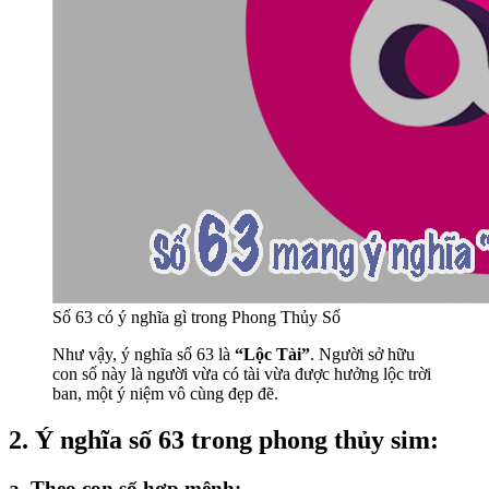
Số 63 có ý nghĩa gì trong Phong Thủy Số
Như vậy, ý nghĩa số 63 là
“Lộc Tài”
. Người sở hữu
con số này là người vừa có tài vừa được hưởng lộc trời
ban, một ý niệm vô cùng đẹp đẽ.
2. Ý nghĩa số 63 trong phong thủy sim:
a. Theo con số hợp mệnh: