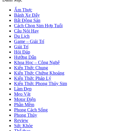
Ẩm Thực
Bánh Xe Đẩy
Bất Động Sản
Cách Chọn Sim Hợp Tuổi
Câu Nói Hay
Du Lịch
Game – Giải Trí
Giải Trí
Hỏi Đáp
Hướng Dẫn
Khoa Học – Công Nghệ
Kiến Thức Chung
Kiến Thức Chứng Khoáng
Kiến Thức Pháp Lý
Kiến Thức Phong Thủy Sim
Làm Đẹp
Mẹo Vặt
Motor Điện
Phần Mềm
Phong Cách Sống
Phong Thủy
Review
Sức Khỏe
Thể thao