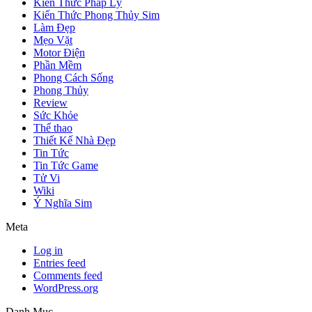
Kiến Thức Pháp Lý
Kiến Thức Phong Thủy Sim
Làm Đẹp
Mẹo Vặt
Motor Điện
Phần Mềm
Phong Cách Sống
Phong Thủy
Review
Sức Khỏe
Thể thao
Thiết Kế Nhà Đẹp
Tin Tức
Tin Tức Game
Tử Vi
Wiki
Ý Nghĩa Sim
Meta
Log in
Entries feed
Comments feed
WordPress.org
Danh Mục