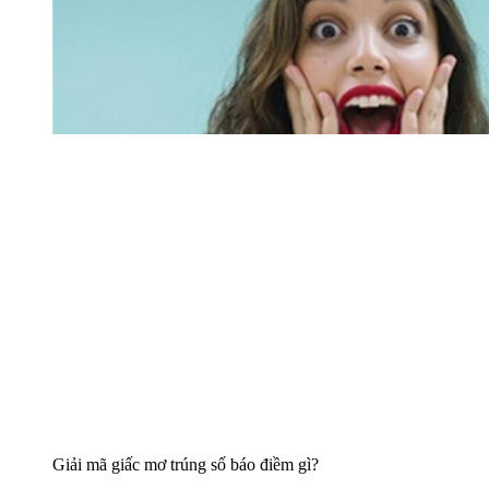
Giải mã giấc mơ trúng số báo điềm gì?