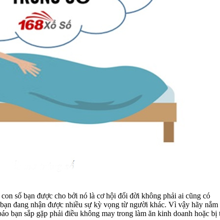
con số bạn được cho bởi nó là cơ hội đổi đời không phải ai cũng có
 bạn đang nhận được nhiều sự kỳ vọng từ người khác. Vì vậy hãy nắm lấ
báo bạn sắp gặp phải điều không may trong làm ăn kinh doanh hoặc bị t