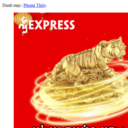
Danh mục:
Phong Thủy
.