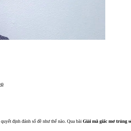
đề
a quyết định đánh số đề như thế nào. Qua bài
Giải mã giấc mơ trúng s