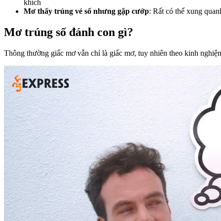
khích
Mơ thấy trúng vé số nhưng gặp cướp
: Rất có thể xung quan
Mơ trúng số đánh con gì?
Thông thường giấc mơ vẫn chỉ là giấc mơ, tuy nhiên theo kinh nghiệ