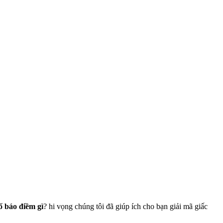
ố báo điềm gì
? hi vọng chúng tôi đã giúp ích cho bạn giải mã giấc