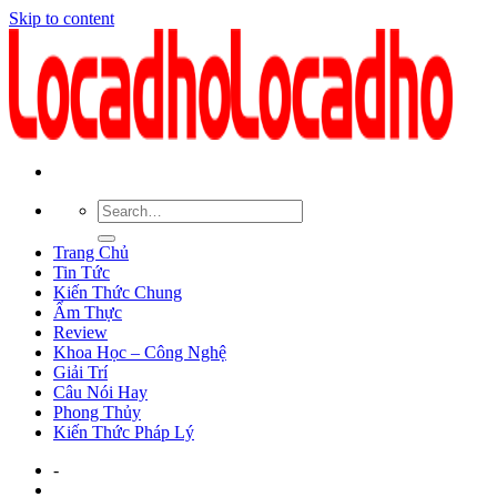
Skip to content
Trang Chủ
Tin Tức
Kiến Thức Chung
Ẩm Thực
Review
Khoa Học – Công Nghệ
Giải Trí
Câu Nói Hay
Phong Thủy
Kiến Thức Pháp Lý
-