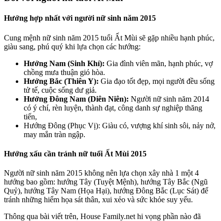
Hướng hợp nhất với người nữ sinh năm 2015
Cung mệnh nữ sinh năm 2015 tuổi Ất Mùi sẽ gặp nhiều hạnh phúc,
giàu sang, phú quý khi lựa chọn các hướng:
Hướng Nam (Sinh Khí):
Gia đình viên mãn, hạnh phúc, vợ
chồng mưa thuận gió hòa.
Hướng Bắc (Thiên Y):
Gia đạo tốt đẹp, mọi người đều sống
tử tế, cuộc sống dư giả.
Hướng Đông Nam (Diên Niên):
Người nữ sinh năm 2014
có ý chí, rèn luyện, thành đạt, công danh sự nghiệp thăng
tiến,
Hướng Đông (Phục Vị): Giàu có, vượng khí sinh sôi, nảy nở,
may mắn tràn ngập.
Hướng xấu cần tránh nữ tuổi Ất Mùi 2015
Người nữ sinh năm 2015 không nên lựa chọn xây nhà 1 một 4
hướng bao gồm: hướng Tây (Tuyệt Mệnh), hướng Tây Bắc (Ngũ
Quỷ), hướng Tây Nam (Họa Hại), hướng Đông Bắc (Lục Sát) để
tránh những hiểm họa sát thân, xui xẻo và sức khỏe suy yếu.
Thông qua bài viết trên, House Family.net hi vọng phần nào đã