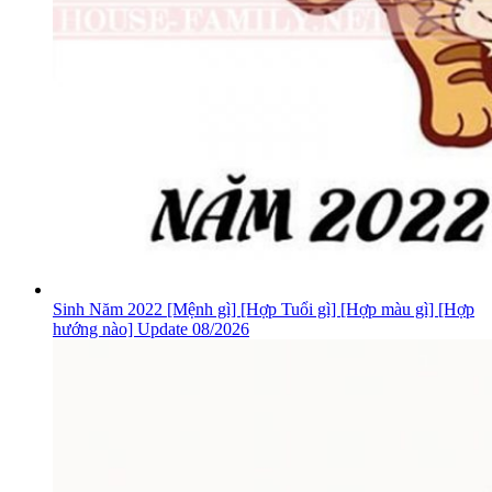
Sinh Năm 2022 [Mệnh gì] [Hợp Tuổi gì] [Hợp màu gì] [Hợp
hướng nào] Update 08/2026