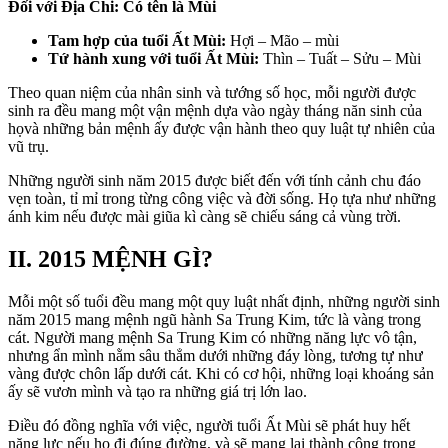
Đối với Địa Chi: Có tên là Mùi
Tam hợp của tuổi Ất Mùi:
Hợi – Mão – mùi
Tứ hành xung với tuổi Ất Mùi:
Thìn – Tuất – Sửu – Mùi
Theo quan niệm của nhân sinh và tướng số học, mỗi người được
sinh ra đều mang một vận mệnh dựa vào ngày tháng năn sinh của
họvà những bản mệnh ấy được vận hành theo quy luật tự nhiên của
vũ trụ.
Những người sinh năm 2015 được biết đến với tính cảnh chu đáo
vẹn toàn, tỉ mỉ trong từng công việc và đời sống. Họ tựa như những
ánh kim nếu được mài giũa kì càng sẽ chiếu sáng cả vùng trời.
II. 2015 MỆNH GÌ?
Mỗi một số tuổi đều mang một quy luật nhất định, những người sinh
năm 2015 mang mệnh ngũ hành Sa Trung Kim, tức là vàng trong
cát. Người mang mệnh Sa Trung Kim có những năng lực vô tận,
nhưng ẩn mình nằm sâu thẳm dưới những đáy lòng, tương tự như
vàng được chôn lấp dưới cát. Khi có cơ hội, những loại khoáng sản
ấy sẽ vươn mình và tạo ra những giá trị lớn lao.
Điều đó đồng nghĩa với việc, người tuổi Ất Mùi sẽ phát huy hết
năng lực nếu họ đi đúng đường, và sẽ mang lại thành công trong