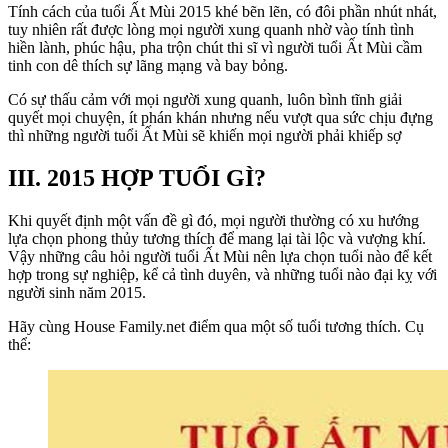
Tính cách của tuổi Ất Mùi 2015 khé bẽn lẽn, có đôi phần nhút nhát,
tuy nhiên rất được lòng mọi người xung quanh nhờ vào tính tình
hiền lành, phúc hậu, pha trộn chút thi sĩ vì người tuổi Ất Mùi cầm
tinh con dê thích sự lãng mạng và bay bỏng.
Có sự thấu cảm với mọi người xung quanh, luôn bình tĩnh giải
quyết mọi chuyện, ít phán khán nhưng nếu vượt qua sức chịu đựng
thì những người tuổi Ất Mùi sẽ khiến mọi người phải khiếp sợ
III. 2015 HỢP TUỔI GÌ?
Khi quyết định một vấn đề gì đó, mọi người thường có xu hướng
lựa chọn phong thủy tương thích để mang lại tài lộc và vượng khí.
Vậy những câu hỏi người tuổi Ất Mùi nên lựa chọn tuổi nào để kết
hợp trong sự nghiệp, kể cả tình duyên, và những tuổi nào đại kỵ với
người sinh năm 2015.
Hãy cùng House Family.net điểm qua một số tuổi tương thích. Cụ
thể: