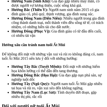
Hướng Nam (Sinh Khí):
Gia đạo gặp nhiều may mắn, có
được người vợ lương thiện, cuộc sống khá giả.
Hướng Bắc (Thiên Y):
Người nam sinh năm 2015 có gia
đình giàu có, phú quý, thịnh vượng, gia đình sung súc.
Hướng Đông Nam (Diên Niên):
Nhiều người trong gia đình
công thành danh toại, mỗi thành viên đều sống tử tế, có trách
nhiệm, có những hiền tài cho đất nước.
Hướng Đông (Phục Vị):
Gia đình giàu có từ đầu đến cuối,
có nhiều tài vận
Hướng xấu cần tránh nam tuổi Ất Mùi
Để không đối mặt với những vận xui và rủi ro không đáng có, nam
tuổi Ất Mùi 2015 nên lưu ý đối với những hướng:
Hướng Tây Bắc (Tuyệt Mệnh):
Đối mặt với những hiểm
họa khôn lường có thể dẫn đến tang thương.
Hướng Đông Bắc (Họa Hại):
Gia đạo gặp nạn phá sản, sự
nghiệp tuột dốc
Hướng Tây (Ngũ Quỷ):
Người nam tuổi Ất Mùi gặp nhiều
tai họa và rủi ro, vận xui xẻo đến không ngừng.
Hướng Tây Nam (Lục Sát):
Tình duyên đứt đoạn, gặp
nhiều thị phi, rắc rối
Đối với người nữ tuổi Ất Mùi