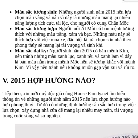
Màu sắc tương sinh:
Những người sinh năm 2015 nên lựa
chọn màu vàng và nâu vì đây là những màu mang lại nhiều
năng lượng tích cực, tài lộc, cho người có cung Chấn Mộc
Màu sắc tương hợp:
Người tuổi Ất Mùi có bản mệnh tương
thích với những màu trắng, xám và bạc. Những màu này sẽ
thích hợp với việc mua xe, đặc biệt là lựa chọn sơn nhà theo
phong thủy sẽ mang lại tài vượng và sinh khí.
Màu sắc đại kỵ:
Người sinh năm 2015 có bản mệnh Kim,
nên tránh những màu xanh lục, xanh rêu và xanh lam vì đây
là bản màu nằm trong mệnh Mộc nên sẽ tương khắc với mệnh
Kim. Vì vậy nên tránh nếu không muốn gặp vận xui và rủi ro.
V. 2015 HỢP HƯỚNG NÀO?
Tiếp theo, xin mời quý độc giả cùng House Family.net tìm hiểu
thông tin về những người sinh năm 2015 nên lựa chọn hướng nào
hợp phong thuỷ. Từ đó có những định hướng sâu sắc hơn trong việc
lựa chọn, xây dựng nhà cửa để mang lại nhiều may mắn, tài vượng
trong cuộc sống và sự nghiệp.