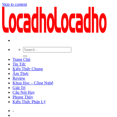
Skip to content
Trang Chủ
Tin Tức
Kiến Thức Chung
Ẩm Thực
Review
Khoa Học – Công Nghệ
Giải Trí
Câu Nói Hay
Phong Thủy
Kiến Thức Pháp Lý
-