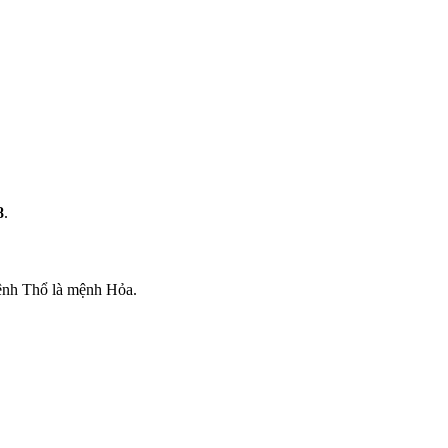
8
.
mệnh Thổ là mệnh Hỏa.