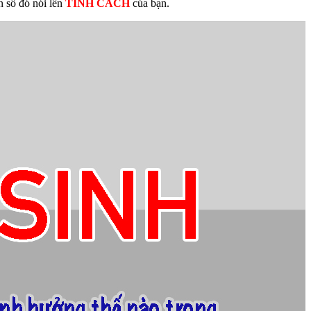
n số đó nói lên
TÍNH CÁCH
của bạn.