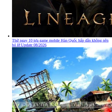
Thử ngay 10 tựa game mobile Hàn Quốc hấp dẫn không nên
bỏ lỡ Update 08/2026