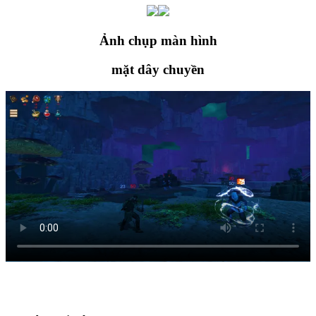
Ảnh chụp màn hình
mặt dây chuyền