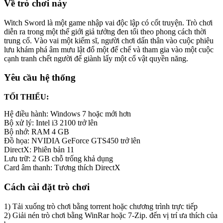
Về trò chơi này
Witch Sword là một game nhập vai độc lập có cốt truyện. Trò chơi
diễn ra trong một thế giới giả tưởng đen tối theo phong cách thời
trung cổ. Vào vai một kiếm sĩ, người chơi dấn thân vào cuộc phiêu
lưu khám phá âm mưu lật đổ một đế chế và tham gia vào một cuộc
cạnh tranh chết người để giành lấy một cổ vật quyền năng.
Yêu cầu hệ thống
TỐI THIỂU:
Hệ điều hành: Windows 7 hoặc mới hơn
Bộ xử lý: Intel i3 2100 trở lên
Bộ nhớ: RAM 4 GB
Đồ họa: NVIDIA GeForce GTS450 trở lên
DirectX: Phiên bản 11
Lưu trữ: 2 GB chỗ trống khả dụng
Card âm thanh: Tương thích DirectX
Cách cài đặt trò chơi
1) Tải xuống trò chơi bằng torrent hoặc chương trình trực tiếp
2) Giải nén trò chơi bằng WinRar hoặc 7-Zip. đến vị trí ưa thích của