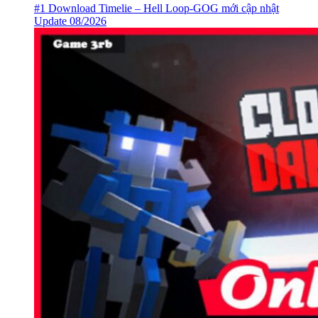
#1 Download Timelie – Hell Loop-GOG mới cập nhật
Update 08/2026