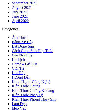
September 2021
August 2021
July 2021
June 2021
April 2020
Categories
Ẩm Thực
Bánh Xe Đẩy
Bất Động Sản
Cách Chọn Sim Hợp Tuổi
Câu Nói Hay
Du Lịch
Game – Giải Trí
Giải Trí
Hỏi Đáp
Hướng Dẫn
Khoa Học – Công Nghệ
Kiến Thức Chung
Kiến Thức Chứng Khoáng
Kiến Thức Pháp Lý
Kiến Thức Phong Thủy Sim
Làm Đẹp
Mẹo Vặt