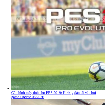
Cấu hình máy tính cho PES 2019: Hướng dẫn tải và chơi
game Update 08/2026