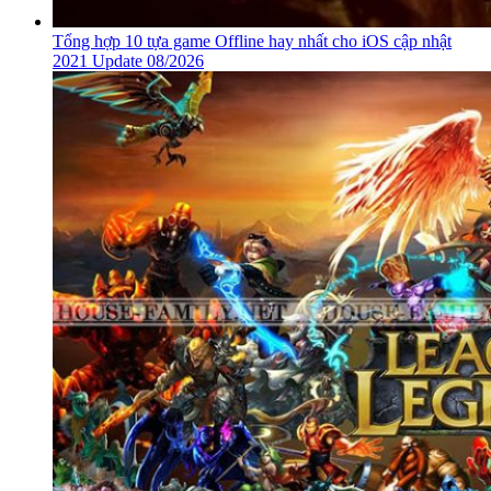
Tổng hợp 10 tựa game Offline hay nhất cho iOS cập nhật
2021 Update 08/2026