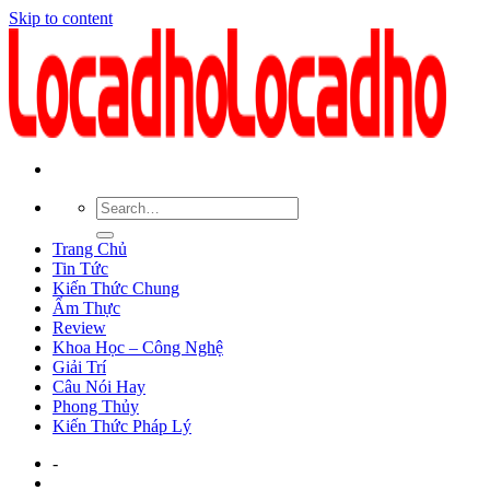
Skip to content
Trang Chủ
Tin Tức
Kiến Thức Chung
Ẩm Thực
Review
Khoa Học – Công Nghệ
Giải Trí
Câu Nói Hay
Phong Thủy
Kiến Thức Pháp Lý
-