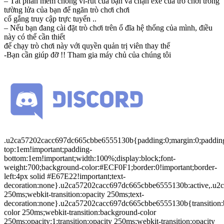
– Tắt phần mềm chống vi-rút của bạn và chặn exe của trò chơi trong
tường lửa của bạn để ngăn trò chơi chơi
cố gắng truy cập trực tuyến ..
– Nếu bạn đang cài đặt trò chơi trên ổ đĩa hệ thống của mình, điều
này có thể cần thiết
để chạy trò chơi này với quyền quản trị viên thay thế
-Bạn cần giúp đỡ !! Tham gia máy chủ của chúng tôi
.u2ca57202cacc697dc665cbbe6555130b{padding:0;margin:0;paddin
top:1em!important;padding-
bottom:1em!important;width:100%;display:block;font-
weight:700;background-color:#ECF0F1;border:0!important;border-
left:4px solid #E67E22!important;text-
decoration:none}.u2ca57202cacc697dc665cbbe6555130b:active,.u2c
250ms;webkit-transition:opacity 250ms;text-
decoration:none}.u2ca57202cacc697dc665cbbe6555130b{transition:
color 250ms;webkit-transition:background-color
250ms;opacity:1;transition:opacity 250ms;webkit-transition:opacity