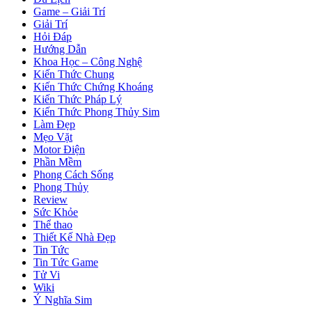
Game – Giải Trí
Giải Trí
Hỏi Đáp
Hướng Dẫn
Khoa Học – Công Nghệ
Kiến Thức Chung
Kiến Thức Chứng Khoáng
Kiến Thức Pháp Lý
Kiến Thức Phong Thủy Sim
Làm Đẹp
Mẹo Vặt
Motor Điện
Phần Mềm
Phong Cách Sống
Phong Thủy
Review
Sức Khỏe
Thể thao
Thiết Kế Nhà Đẹp
Tin Tức
Tin Tức Game
Tử Vi
Wiki
Ý Nghĩa Sim