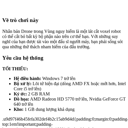
Về trò chơi này
Nhân bản Drone trong Vùng nguy hiểm là một lát cắt voxel robot
có thể cắt bỏ bất kỳ bộ phận nào trên cơ thể bạn. Với những suy
nghĩ của bạn được tải vào một đấu sĩ người máy, bạn phải sống sót
qua những thử thách nham hiểm của đấu trường.
Yêu cầu hệ thống
TỐI THIỂU:
Hệ điều hành:
Windows 7 trở lên
Bộ xử lý:
Lõi tứ hiện đại (dòng AMD FX hoặc mới hơn, Intel
Core i5 trở lên)
Ký ức:
2 GB RAM
Đồ họa:
AMD Radeon HD 5770 trở lên, Nvidia GeForce GT
640 trở lên
Kho:
1 GB dung lượng khả dụng
.u9d97f46b45fefa302def4b2c15ab9d4d{padding:0;margin:0;padding
top:1em!important;padding-