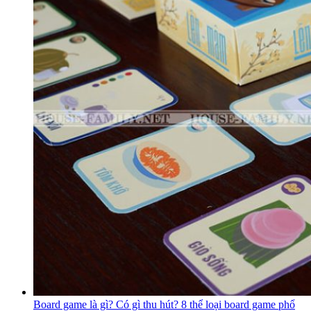
Board game là gì? Có gì thu hút? 8 thể loại board game phổ