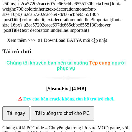
250ms}.u2ca57202cacc697dc665cbbe6555130b .ctaText{font-
weight:700;color:inherit;text-decoration:none;font-
size:16px}.u2ca57202cacc697dc665cbbe6555130b
.postTitle{color:inherit;text-decoration:underline!important;font-
size:16px}.u2ca57202cacc697dc665cbbe6555130b:hover
.postTitle{text-decoration:underline!important}
Xem thêm >>>
#1 DownLoad BATYA mới cập nhật
Tải trò chơi
Chúng tôi khuyên bạn nên tải xuống
Tệp cung
người
phục vụ
[Steam-Fix ] [4 MB]
⚠
Dev của bản crack không còn hỗ trợ trò chơi.
Tải ngay
Tải xuống trò chơi cho PC
Chúng tôi là PCGuide – Chuyên gia trong lực vực MOD game, với