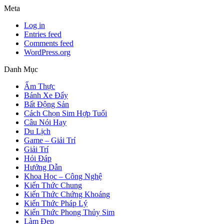
Meta
Log in
Entries feed
Comments feed
WordPress.org
Danh Mục
Ẩm Thực
Bánh Xe Đẩy
Bất Động Sản
Cách Chọn Sim Hợp Tuổi
Câu Nói Hay
Du Lịch
Game – Giải Trí
Giải Trí
Hỏi Đáp
Hướng Dẫn
Khoa Học – Công Nghệ
Kiến Thức Chung
Kiến Thức Chứng Khoáng
Kiến Thức Pháp Lý
Kiến Thức Phong Thủy Sim
Làm Đẹp