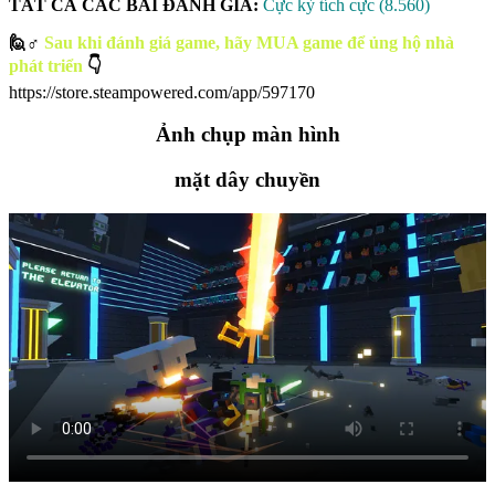
TẤT CẢ CÁC BÀI ĐÁNH GIÁ:
Cực kỳ tích cực
(8.560)
🙋♂
Sau khi đánh giá game, hãy MUA game để ủng hộ nhà
phát triển
👇
https://store.steampowered.com/app/597170
Ảnh chụp màn hình
mặt dây chuyền