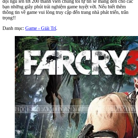
đội ngũ lên tới 200 thành viên chúng tôi tự tin sẽ mang đến cho các
bạn những giây phút trải nghiệm game tuyệt vời. Nếu biết thêm
thông tin về game vui lòng truy cập đến trang nhà phát triển, trân
trọng!!
Danh mục:
Game - Giải Trí
.