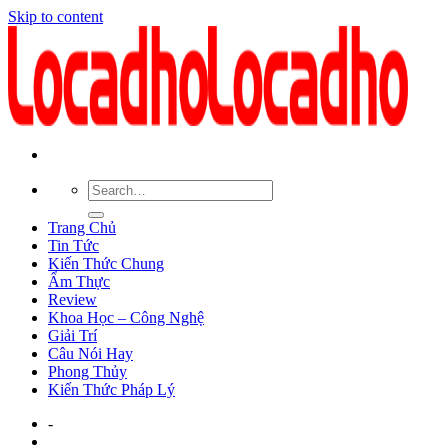
Skip to content
Trang Chủ
Tin Tức
Kiến Thức Chung
Ẩm Thực
Review
Khoa Học – Công Nghệ
Giải Trí
Câu Nói Hay
Phong Thủy
Kiến Thức Pháp Lý
-