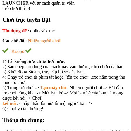
LAUNCHER với tư cách quản trị viên
Trò chơi thứ 5!
Chơi trực tuyến Bật
Tín dụng để
: online-fix.me
Các chế độ
:
Nhiều người chơi
|
Koopo
1) Tải xuống
Sửa chữa hơi nước
2) Sao chép nội dung của crack này vào thư mục trò chơi của bạn
3) Khởi động Steam, truy cập hồ sơ của bạn.
4) Chạy trò chơi từ phím tắt hoặc “tên trò chơi” .exe nằm trong thư
mục trò chơi.
5) Trong trò chơi ->
Tạo máy chủ
: Nhiều người chơi -> Bắt đầu
trò chơi công khai -> Mời bạn bè -> Mời bạn bè của bạn và mong
được kết nối -> Chơi!
kết nối
: Chấp nhận lời mời từ một người bạn ->
6) Chơi và tận hưởng!
Thông tin chung: