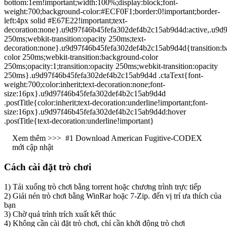
bottom:1em!important;width:100%;display:block;font-
weight:700;background-color:#ECF0F1;border:0!important;border-
left:4px solid #E67E22!important;text-
decoration:none}.u9d97f46b45fefa302def4b2c15ab9d4d:active,.u9d9
250ms;webkit-transition:opacity 250ms;text-
decoration:none}.u9d97f46b45fefa302def4b2c15ab9d4d{transition:
color 250ms;webkit-transition:background-color
250ms;opacity:1;transition:opacity 250ms;webkit-transition:opacity
250ms}.u9d97f46b45fefa302def4b2c15ab9d4d .ctaText{font-
weight:700;color:inherit;text-decoration:none;font-
size:16px}.u9d97f46b45fefa302def4b2c15ab9d4d
.postTitle{color:inherit;text-decoration:underline!important;font-
size:16px}.u9d97f46b45fefa302def4b2c15ab9d4d:hover
.postTitle{text-decoration:underline!important}
Xem thêm >>>
#1 Download American Fugitive-CODEX
mới cập nhật
Cách cài đặt trò chơi
1) Tải xuống trò chơi bằng torrent hoặc chương trình trực tiếp
2) Giải nén trò chơi bằng WinRar hoặc 7-Zip. đến vị trí ưa thích của
bạn
3) Chờ quá trình trích xuất kết thúc
4) Không cần cài đặt trò chơi, chỉ cần khởi động trò chơi