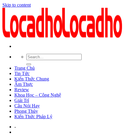
Skip to content
Trang Chủ
Tin Tức
Kiến Thức Chung
Ẩm Thực
Review
Khoa Học – Công Nghệ
Giải Trí
Câu Nói Hay
Phong Thủy
Kiến Thức Pháp Lý
-