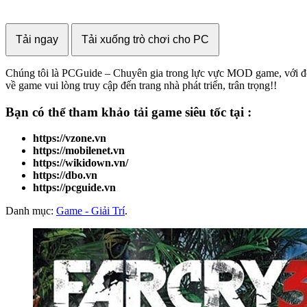
Tải ngay
Tải xuống trò chơi cho PC
Chúng tôi là PCGuide – Chuyên gia trong lực vực MOD game, với đội n
về game vui lòng truy cập đến trang nhà phát triển, trân trọng!!
Bạn có thể tham khảo
tải game
siêu tốc tại :
https://vzone.vn
https://mobilenet.vn
https://wikidown.vn/
https://dbo.vn
https://pcguide.vn
Danh mục:
Game - Giải Trí
.