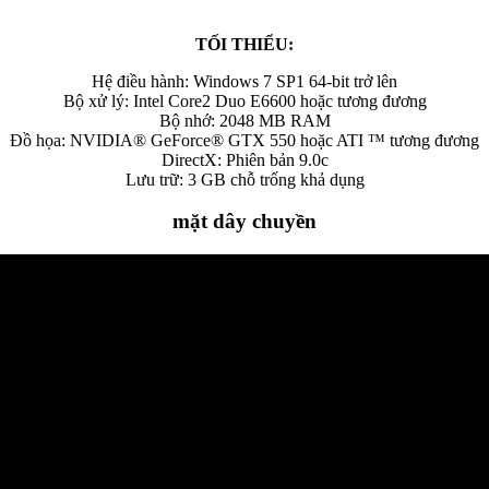
TỐI THIỂU:
Hệ điều hành: Windows 7 SP1 64-bit trở lên
Bộ xử lý: Intel Core2 Duo E6600 hoặc tương đương
Bộ nhớ: 2048 MB RAM
Đồ họa: NVIDIA® GeForce® GTX 550 hoặc ATI ™ tương đương
DirectX: Phiên bản 9.0c
Lưu trữ: 3 GB chỗ trống khả dụng
mặt dây chuyền