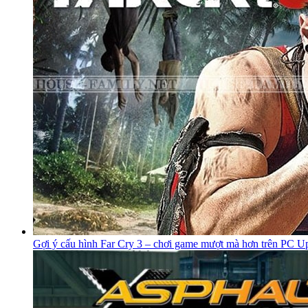
Gợi ý cấu hình Far Cry 3 – chơi game mượt mà hơn trên PC U