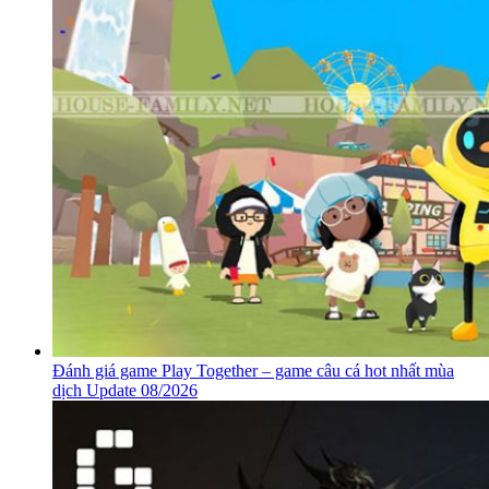
Đánh giá game Play Together – game câu cá hot nhất mùa
dịch Update 08/2026