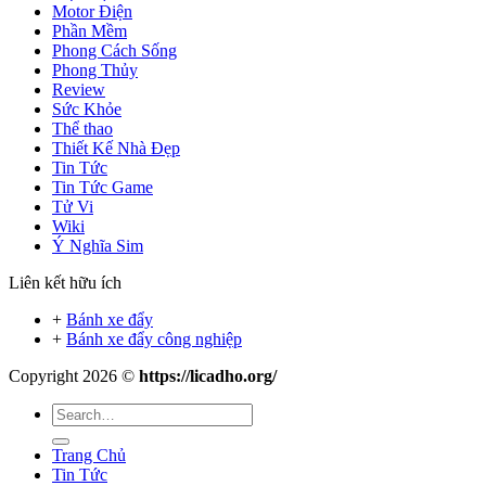
Motor Điện
Phần Mềm
Phong Cách Sống
Phong Thủy
Review
Sức Khỏe
Thể thao
Thiết Kế Nhà Đẹp
Tin Tức
Tin Tức Game
Tử Vi
Wiki
Ý Nghĩa Sim
Liên kết hữu ích
+
Bánh xe đẩy
+
Bánh xe đẩy công nghiệp
Copyright 2026 ©
https://licadho.org/
Trang Chủ
Tin Tức