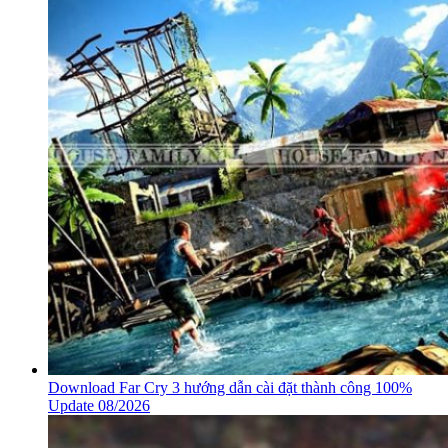
Download Far Cry 3 hướng dẫn cài đặt thành công 100%
Update 08/2026