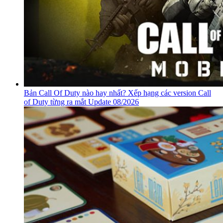
Bản Call Of Duty nào hay nhất? Xếp hạng các version Call
of Duty từng ra mắt Update 08/2026