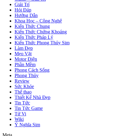
Giải Trí
Hỏi Đáp
Hướng Dẫn
Khoa Học – Công Nghệ
Kiến Thức Chung
Kiến Thức Chứng Khoáng
Kiến Thức Pháp Lý
Kiến Thức Phong Thủy Sim
Làm Đẹp
Mẹo Vặt
Motor Điện
Phần Mềm
Phong Cách Sống
Phong Thủy
Review
Sức Khỏe
Thể thao
Thiết Kế Nhà Đẹp
Tin Tức
Tin Tức Game
Tử Vi
Wiki
Ý Nghĩa Sim
Meta