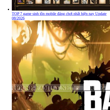
TOP 7 game sinh tồn mobile đáng chơi nhất hiện nay Update
08/2026