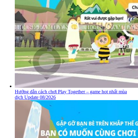
Hướng dẫn cách chơi Play Together – game hot nhất mùa
dịch Update 08/2026