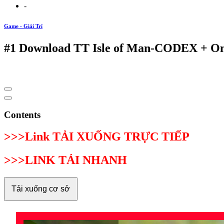
-
Game - Giải Trí
#1 Download TT Isle of Man-CODEX + On
Contents
>>>Link TẢI XUỐNG TRỰC TIẾP
>>>LINK TẢI NHANH
Tải xuống cơ sở