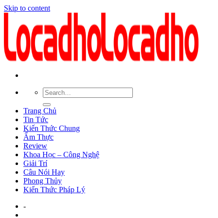
Skip to content
Trang Chủ
Tin Tức
Kiến Thức Chung
Ẩm Thực
Review
Khoa Học – Công Nghệ
Giải Trí
Câu Nói Hay
Phong Thủy
Kiến Thức Pháp Lý
-