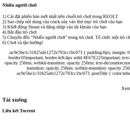
Nhiều người chơi
1) Cài đặt phiên bản mới nhất trên chuỗi trò chơi trong REOLT
2) Sao chép nội dung của crack này vào thư mục trò chơi của bạn
3) Khởi động Steam và đăng nhập vào tài khoản của bạn
4) Bắt đầu trò chơi
5) Chuyển đến “Nhiều người chơi” trong trò chơi. Tổ chức một trò ch
6) Chơi và tận hưởng!
.uc9e5be1c31825afe1272e793cc1bc073 { padding:0px; margin: 0; 
border:0!important; border-left:4px solid #E67E22!important; te
opacity 250ms; webkit-transition: opacity 250ms; text-decoration:
transition: opacity 250ms; webkit-transition: opacity 2
.uc9e5be1c31825afe1272e793cc1bc073 .postTitle { color:inheri
Xem
Tải xuống
Liên kết Torrent