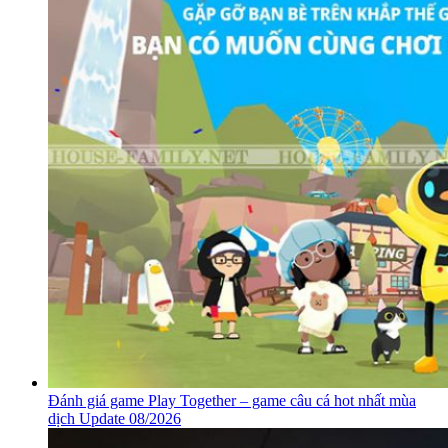
Đánh giá game Play Together – game câu cá hot nhất mùa
dịch Update 08/2026