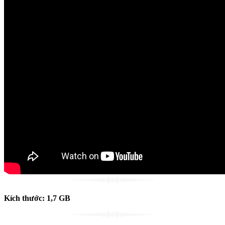
Kích thước: 1,7 GB