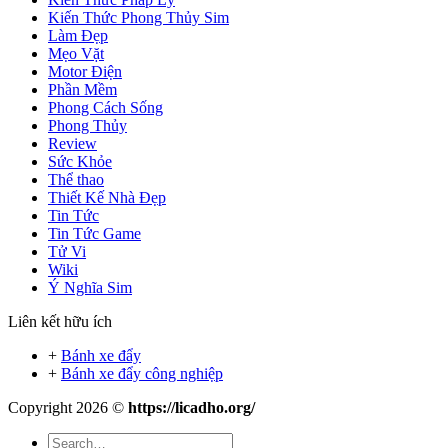
Kiến Thức Phong Thủy Sim
Làm Đẹp
Mẹo Vặt
Motor Điện
Phần Mềm
Phong Cách Sống
Phong Thủy
Review
Sức Khỏe
Thể thao
Thiết Kế Nhà Đẹp
Tin Tức
Tin Tức Game
Tử Vi
Wiki
Ý Nghĩa Sim
Liên kết hữu ích
+
Bánh xe đẩy
+
Bánh xe đẩy công nghiệp
Copyright 2026 ©
https://licadho.org/