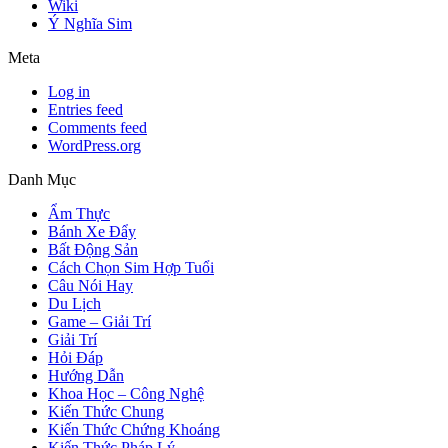
Wiki
Ý Nghĩa Sim
Meta
Log in
Entries feed
Comments feed
WordPress.org
Danh Mục
Ẩm Thực
Bánh Xe Đẩy
Bất Động Sản
Cách Chọn Sim Hợp Tuổi
Câu Nói Hay
Du Lịch
Game – Giải Trí
Giải Trí
Hỏi Đáp
Hướng Dẫn
Khoa Học – Công Nghệ
Kiến Thức Chung
Kiến Thức Chứng Khoáng
Kiến Thức Pháp Lý