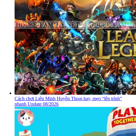
Cách chơi Liên Minh Huyền Thoại hay, mẹo “lên trình”
nhanh Update 08/2026