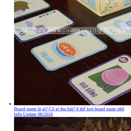
Board game là gì? Có gì thu hút? 8 thể loại board game phổ
biến Update 08/2026