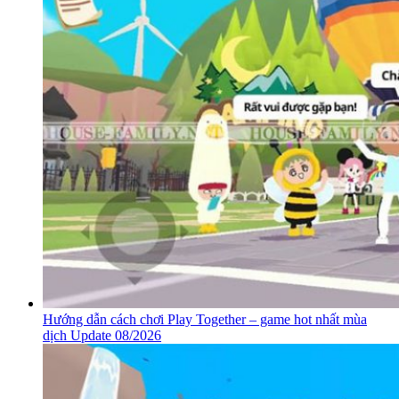
Hướng dẫn cách chơi Play Together – game hot nhất mùa
dịch Update 08/2026