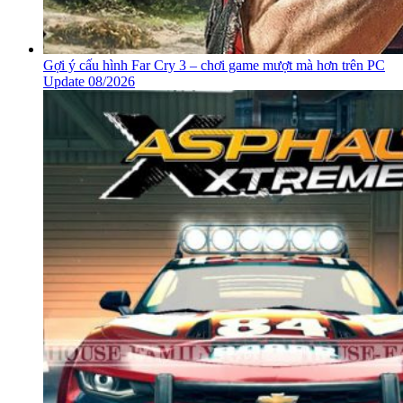
Gợi ý cấu hình Far Cry 3 – chơi game mượt mà hơn trên PC
Update 08/2026