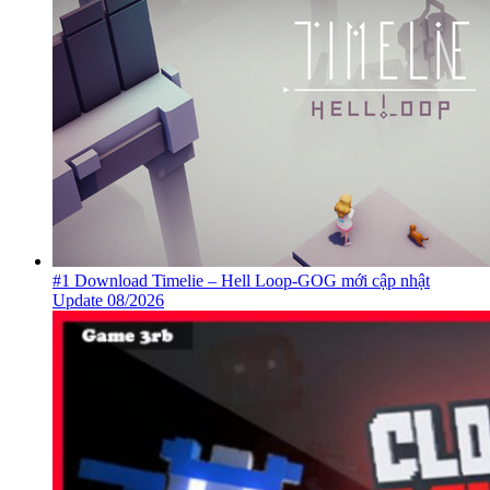
#1 Download Timelie – Hell Loop-GOG mới cập nhật
Update 08/2026