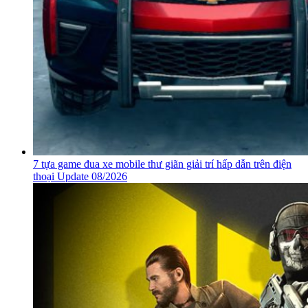
7 tựa game đua xe mobile thư giãn giải trí hấp dẫn trên điện
thoại Update 08/2026