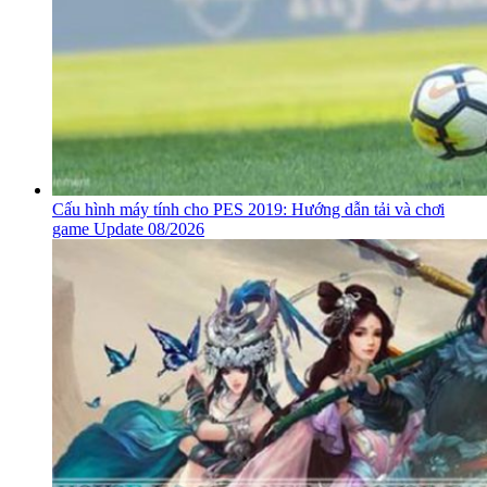
Cấu hình máy tính cho PES 2019: Hướng dẫn tải và chơi
game Update 08/2026