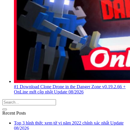
#1 Download Clone Drone in the Danger Zone v0.19.2.66 +
OnLine mới cập nhật Update 08/2026
Recent Posts
Top 3 hình thức xem tử vi năm 2022 chính xác nhất Update
08/2026