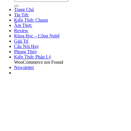
Trang Chủ
Tin Tức
Kiến Thức Chung
Ẩm Thực
Review
Khoa Học – Công Nghệ
Giải Trí
Câu Nói Hay
Phong Thủy
Kiến Thức Pháp Lý
WooCommerce not Found
Newsletter