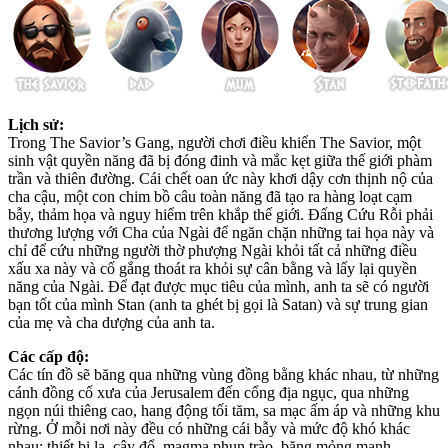
Lịch sử:
Trong The Savior’s Gang, người chơi điều khiển The Savior, một
sinh vật quyền năng đã bị đóng đinh và mắc kẹt giữa thế giới phàm
trần và thiên đường. Cái chết oan ức này khơi dậy cơn thịnh nộ của
cha cậu, một con chim bồ câu toàn năng đã tạo ra hàng loạt cạm
bẫy, thảm họa và nguy hiểm trên khắp thế giới. Đấng Cứu Rỗi phải
thương lượng với Cha của Ngài để ngăn chặn những tai họa này và
chỉ để cứu những người thờ phượng Ngài khỏi tất cả những điều
xấu xa này và cố gắng thoát ra khỏi sự cân bằng và lấy lại quyền
năng của Ngài. Để đạt được mục tiêu của mình, anh ta sẽ có người
bạn tốt của mình Stan (anh ta ghét bị gọi là Satan) và sự trung gian
của mẹ và cha dượng của anh ta.
Các cấp độ:
Các tín đồ sẽ băng qua những vùng đồng bằng khác nhau, từ những
cánh đồng cổ xưa của Jerusalem đến cổng địa ngục, qua những
ngọn núi thiêng cao, hang động tối tăm, sa mạc ấm áp và những khu
rừng. Ở mỗi nơi này đều có những cái bẫy và mức độ khó khác
nhau: thiết bị lạ, cây đổ, magma phun trào, băng mỏng manh …