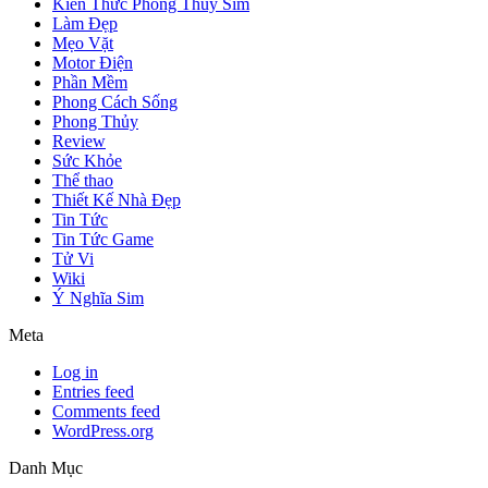
Kiến Thức Phong Thủy Sim
Làm Đẹp
Mẹo Vặt
Motor Điện
Phần Mềm
Phong Cách Sống
Phong Thủy
Review
Sức Khỏe
Thể thao
Thiết Kế Nhà Đẹp
Tin Tức
Tin Tức Game
Tử Vi
Wiki
Ý Nghĩa Sim
Meta
Log in
Entries feed
Comments feed
WordPress.org
Danh Mục