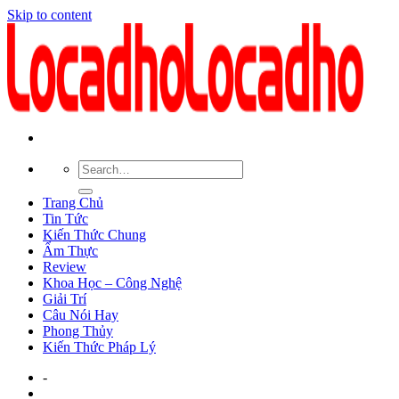
Skip to content
Trang Chủ
Tin Tức
Kiến Thức Chung
Ẩm Thực
Review
Khoa Học – Công Nghệ
Giải Trí
Câu Nói Hay
Phong Thủy
Kiến Thức Pháp Lý
-