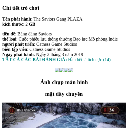
Chi tiết trò chơi
Tên phát hành
: The Saviors Gang PLAZA
kích thước
: 2
GB
tiêu đề
: Băng đảng Saviors
thể loại
: Cuộc phiêu lưu thông thường Bạo lực Mô phỏng Indie
người phát triển
: Catness Game Studios
biên tập viên
: Catness Game Studios
Ngày phát hành
: Ngày 2 tháng 3 năm 2019
TẤT CẢ CÁC BÀI ĐÁNH GIÁ:
Hầu hết là tích cực (14)
Ảnh chụp màn hình
mặt dây chuyền