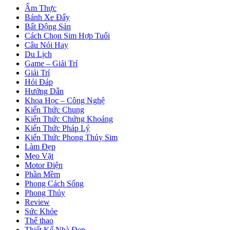
Ẩm Thực
Bánh Xe Đẩy
Bất Động Sản
Cách Chọn Sim Hợp Tuổi
Câu Nói Hay
Du Lịch
Game – Giải Trí
Giải Trí
Hỏi Đáp
Hướng Dẫn
Khoa Học – Công Nghệ
Kiến Thức Chung
Kiến Thức Chứng Khoáng
Kiến Thức Pháp Lý
Kiến Thức Phong Thủy Sim
Làm Đẹp
Mẹo Vặt
Motor Điện
Phần Mềm
Phong Cách Sống
Phong Thủy
Review
Sức Khỏe
Thể thao
Thiết Kế Nhà Đẹp