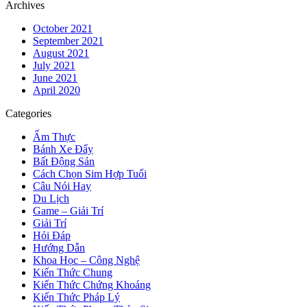
Archives
October 2021
September 2021
August 2021
July 2021
June 2021
April 2020
Categories
Ẩm Thực
Bánh Xe Đẩy
Bất Động Sản
Cách Chọn Sim Hợp Tuổi
Câu Nói Hay
Du Lịch
Game – Giải Trí
Giải Trí
Hỏi Đáp
Hướng Dẫn
Khoa Học – Công Nghệ
Kiến Thức Chung
Kiến Thức Chứng Khoáng
Kiến Thức Pháp Lý