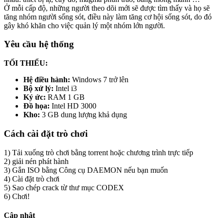
Ở mỗi cấp độ, những người theo dõi mới sẽ được tìm thấy và họ sẽ
tăng nhóm người sống sót, điều này làm tăng cơ hội sống sót, do đó
gây khó khăn cho việc quản lý một nhóm lớn người.
Yêu cầu hệ thống
TỐI THIỂU:
Hệ điều hành:
Windows 7 trở lên
Bộ xử lý:
Intel i3
Ký ức:
RAM 1 GB
Đồ họa:
Intel HD 3000
Kho:
3 GB dung lượng khả dụng
Cách cài đặt trò chơi
1) Tải xuống trò chơi bằng torrent hoặc chương trình trực tiếp
2) giải nén phát hành
3) Gắn ISO bằng Công cụ DAEMON nếu bạn muốn
4) Cài đặt trò chơi
5) Sao chép crack từ thư mục CODEX
6) Chơi!
Cập nhật