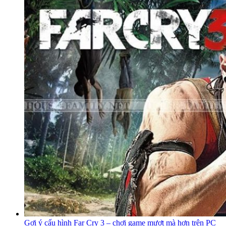
Gợi ý cấu hình Far Cry 3 – chơi game mượt mà hơn trên PC