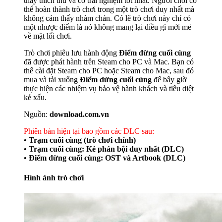
thấy thích thú và có trải nghiệm tốt nhất. Người chơi có
thể hoàn thành trò chơi trong một trò chơi duy nhất mà
không cảm thấy nhàm chán. Có lẽ trò chơi này chỉ có
một nhược điểm là nó không mang lại điều gì mới mẻ
về mặt lối chơi.
Trò chơi phiêu lưu hành động
Điểm dừng cuối cùng
đã được phát hành trên Steam cho PC và Mac. Bạn có
thể cài đặt Steam cho PC hoặc Steam cho Mac, sau đó
mua và tải xuống
Điểm dừng cuối cùng
để bây giờ
thực hiện các nhiệm vụ bảo vệ hành khách và tiêu diệt
kẻ xấu.
Nguồn:
download.com.vn
Phiên bản hiện tại bao gồm các DLC sau:
• Trạm cuối cùng (trò chơi chính)
• Trạm cuối cùng: Kẻ phản bội duy nhất (DLC)
• Điểm dừng cuối cùng: OST và Artbook (DLC)
Hình ảnh trò chơi