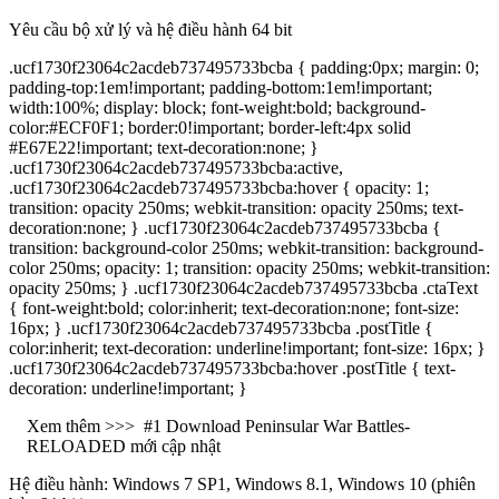
Yêu cầu bộ xử lý và hệ điều hành 64 bit
.ucf1730f23064c2acdeb737495733bcba { padding:0px; margin: 0;
padding-top:1em!important; padding-bottom:1em!important;
width:100%; display: block; font-weight:bold; background-
color:#ECF0F1; border:0!important; border-left:4px solid
#E67E22!important; text-decoration:none; }
.ucf1730f23064c2acdeb737495733bcba:active,
.ucf1730f23064c2acdeb737495733bcba:hover { opacity: 1;
transition: opacity 250ms; webkit-transition: opacity 250ms; text-
decoration:none; } .ucf1730f23064c2acdeb737495733bcba {
transition: background-color 250ms; webkit-transition: background-
color 250ms; opacity: 1; transition: opacity 250ms; webkit-transition:
opacity 250ms; } .ucf1730f23064c2acdeb737495733bcba .ctaText
{ font-weight:bold; color:inherit; text-decoration:none; font-size:
16px; } .ucf1730f23064c2acdeb737495733bcba .postTitle {
color:inherit; text-decoration: underline!important; font-size: 16px; }
.ucf1730f23064c2acdeb737495733bcba:hover .postTitle { text-
decoration: underline!important; }
Xem thêm >>>
#1 Download Peninsular War Battles-
RELOADED mới cập nhật
Hệ điều hành: Windows 7 SP1, Windows 8.1, Windows 10 (phiên