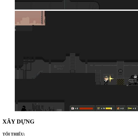
XÂY DỰNG
TỐI THIỂU: