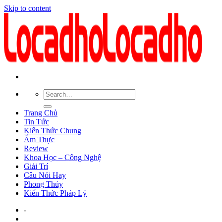
Skip to content
Trang Chủ
Tin Tức
Kiến Thức Chung
Ẩm Thực
Review
Khoa Học – Công Nghệ
Giải Trí
Câu Nói Hay
Phong Thủy
Kiến Thức Pháp Lý
-