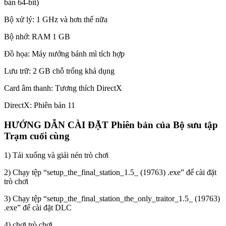
bản 64-bit)
Bộ xử lý: 1 GHz và hơn thế nữa
Bộ nhớ: RAM 1 GB
Đồ họa: Máy nướng bánh mì tích hợp
Lưu trữ: 2 GB chỗ trống khả dụng
Card âm thanh: Tương thích DirectX
DirectX: Phiên bản 11
HƯỚNG DẪN CÀI ĐẶT Phiên bản của Bộ sưu tập
Trạm cuối cùng
1) Tải xuống và giải nén trò chơi
2) Chạy tệp “setup_the_final_station_1.5_ (19763) .exe” để cài đặt
trò chơi
3) Chạy tệp “setup_the_final_station_the_only_traitor_1.5_ (19763)
.exe” để cài đặt DLC
4) chơi trò chơi