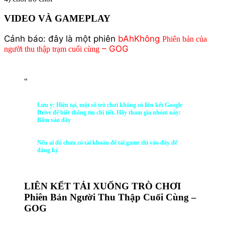
VIDEO VÀ GAMEPLAY
Cảnh báo: đây là một phiên
b
Ah
Không
Phiên bản của
– GOG
người thu thập trạm cuối cùng
“
Lưu ý: Hiện tại, một số trò chơi không có liên kết Google
Drive để biết thông tin chi tiết. Hãy tham gia nhóm này:
Bấm vào đây
Nếu ai đó chưa có tài khoản để tải game thì vào đây để
đăng ký
LIÊN KẾT TẢI XUỐNG TRÒ CHƠI
Phiên Bản Người Thu Thập Cuối Cùng –
GOG