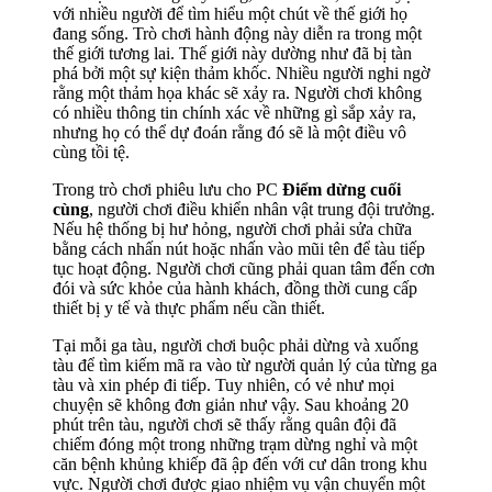
với nhiều người để tìm hiểu một chút về thế giới họ
đang sống. Trò chơi hành động này diễn ra trong một
thế giới tương lai. Thế giới này dường như đã bị tàn
phá bởi một sự kiện thảm khốc. Nhiều người nghi ngờ
rằng một thảm họa khác sẽ xảy ra. Người chơi không
có nhiều thông tin chính xác về những gì sắp xảy ra,
nhưng họ có thể dự đoán rằng đó sẽ là một điều vô
cùng tồi tệ.
Trong trò chơi phiêu lưu cho PC
Điểm dừng cuối
cùng
, người chơi điều khiển nhân vật trung đội trưởng.
Nếu hệ thống bị hư hỏng, người chơi phải sửa chữa
bằng cách nhấn nút hoặc nhấn vào mũi tên để tàu tiếp
tục hoạt động. Người chơi cũng phải quan tâm đến cơn
đói và sức khỏe của hành khách, đồng thời cung cấp
thiết bị y tế và thực phẩm nếu cần thiết.
Tại mỗi ga tàu, người chơi buộc phải dừng và xuống
tàu để tìm kiếm mã ra vào từ người quản lý của từng ga
tàu và xin phép đi tiếp. Tuy nhiên, có vẻ như mọi
chuyện sẽ không đơn giản như vậy. Sau khoảng 20
phút trên tàu, người chơi sẽ thấy rằng quân đội đã
chiếm đóng một trong những trạm dừng nghỉ và một
căn bệnh khủng khiếp đã ập đến với cư dân trong khu
vực. Người chơi được giao nhiệm vụ vận chuyển một