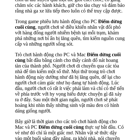
chăm sóc các hành khách, giữ cho tàu chạy và đảm bảo
rằng nhà ga xe lửa tiếp theo luôn có thể truy cập được.
Trong game phiêu lưu hành động cho PC
Điểm dừng
cuối cùng
, người chơi sẽ điều khiển nhân vật đối phó
với hàng đống người nhiễm bệnh tại mỗi trạm, khám
phá những nơi bí ẩn bị lãng quên, tìm kiếm nguồn cung
cấp và những người sống sót.
Trò chơi hành động cho PC và Mac
Điểm dừng cuối
cùng
bắt đầu bằng cảnh cho thấy cảnh đổ nát hoang
tàn của thành phố. Người chơi di chuyển qua các tòa
nhà để tìm kiếm một số thứ. Mọi thứ trong trò chơi
hành động này dường như đã bị lãng quên, để lại cho
người chơi cảm giác như họ đang tự hành động. Lúc
đầu, người chơi có rất ít việc phải làm và chỉ có thể tiến
về phía trước với hy vọng hiểu được chuyện gì đã xảy
ra ở đây. Sau một thời gian ngắn, người chơi sẽ phát
hoảng khi nhìn thấy những sinh vật màu đen có hình
dáng giống người.
Bây giờ là thời gian cho các trò chơi hành động cho
Mac và PC
Điểm dừng cuối cùng
thực sự bắt đầu. Có
vẻ như đó chỉ là một giấc mơ. Nhân vật sẽ thức dậy
vào một buổi sáng đầy nắng, ra khỏi nhà, nói chuyện