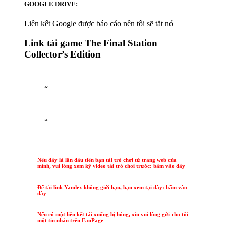
GOOGLE DRIVE:
Liên kết Google được báo cáo nên tôi sẽ tắt nó
Link tải game The Final Station
Collector’s Edition
“
“
Nếu đây là lần đầu tiên bạn tải trò chơi từ trang web của
mình, vui lòng xem kỹ video tải trò chơi trước: bấm vào đây
Để tải link Yandex không giới hạn, bạn xem tại đây: bấm vào
đây
Nếu có một liên kết tải xuống bị hỏng, xin vui lòng gửi cho tôi
một tin nhắn trên FanPage