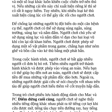
và một số loại khác luôn khiến cuộc chiến trở nên thú
vị. Nếu những cái tên này chỉ xuất hiện riêng lẻ thì sẽ
có rất ít nguy hiểm. Tuy nhiên, khi nhiều loại kẻ thù
xuất hiện cùng lúc có thể gây rắc rối cho người chơi.
Để chống lại những người bị đột biến do một căn bệnh
cụ thể, người chơi có thể sử dụng súng ngắn, súng
trường, súng lục và nắm đấm. Người chơi chủ yếu sẽ
sử dụng súng lục và nắm đấm vì đạn cho hai loại vũ
khí còn lại rất khan hiếm. Người chơi được phép sử
dụng một số vật phẩm trong game, chẳng hạn như ném
ghế và bồn cầu vào kẻ thù bằng một phát bắn.
Trong cuộc hành trình, người chơi sẽ bắt gặp nhiều
người cô đơn bị bỏ rơi. Thêm nhiều người trở thành
hành khách và được phép vào vùng an toàn. Nếu bạn
có thể giúp họ đến nơi an toàn, người chơi sẽ được cấp
tiền để mua những vật phẩm độc đáo hơn. Ngoài ra,
những người được giải cứu sẽ nói chuyện với nhau trên
tàu để giúp người chơi hiểu thêm về cốt truyện hấp dẫn.
Trong trò chơi phiêu lưu hành động dành cho Mac và
PC
Điểm dừng cuối cùng
, người chơi sẽ nghe thấy
nhiều tiếng động khác nhau phát ra từ tiếng cọt kẹt khi
cửa được mở, tiếng tàu chạy trên đường ray, hay tiếng