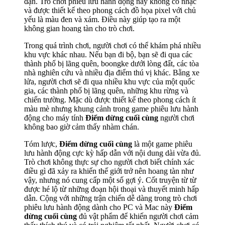
đạn. Trò chơi phiêu lưu hành động này không có nhạc
và được thiết kế theo phong cách đồ họa pixel với chủ
yếu là màu đen và xám. Điều này giúp tạo ra một
không gian hoang tàn cho trò chơi.
Trong quá trình chơi, người chơi có thể khám phá nhiều
khu vực khác nhau. Nếu bạn đi bộ, bạn sẽ đi qua các
thành phố bị lãng quên, boongke dưới lòng đất, các tòa
nhà nghiên cứu và nhiều địa điểm thú vị khác. Bằng xe
lửa, người chơi sẽ đi qua nhiều khu vực của một quốc
gia, các thành phố bị lãng quên, những khu rừng và
chiến trường. Mặc dù được thiết kế theo phong cách ít
màu mè nhưng khung cảnh trong game phiêu lưu hành
động cho máy tính
Điểm dừng cuối cùng
người chơi
không bao giờ cảm thấy nhàm chán.
Tóm lược,
Điểm dừng cuối cùng
là một game phiêu
lưu hành động cực kỳ hấp dẫn với nội dung dài vừa đủ.
Trò chơi không thực sự cho người chơi biết chính xác
điều gì đã xảy ra khiến thế giới trở nên hoang tàn như
vậy, nhưng nó cung cấp một số gợi ý. Cốt truyện từ từ
được hé lộ từ những đoạn hội thoại và thuyết minh hấp
dẫn. Cộng với những trận chiến dễ dàng trong trò chơi
phiêu lưu hành động dành cho PC và Mac này
Điểm
dừng cuối cùng
đủ vật phẩm để khiến người chơi cảm