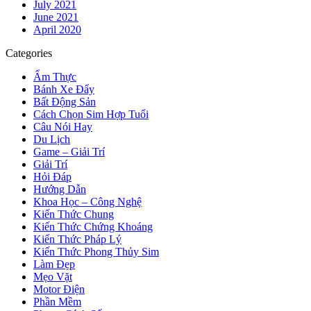
July 2021
June 2021
April 2020
Categories
Ẩm Thực
Bánh Xe Đẩy
Bất Động Sản
Cách Chọn Sim Hợp Tuổi
Câu Nói Hay
Du Lịch
Game – Giải Trí
Giải Trí
Hỏi Đáp
Hướng Dẫn
Khoa Học – Công Nghệ
Kiến Thức Chung
Kiến Thức Chứng Khoáng
Kiến Thức Pháp Lý
Kiến Thức Phong Thủy Sim
Làm Đẹp
Mẹo Vặt
Motor Điện
Phần Mềm