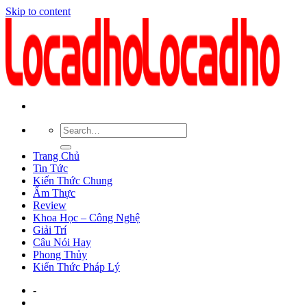
Skip to content
Trang Chủ
Tin Tức
Kiến Thức Chung
Ẩm Thực
Review
Khoa Học – Công Nghệ
Giải Trí
Câu Nói Hay
Phong Thủy
Kiến Thức Pháp Lý
-