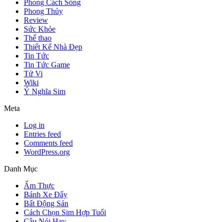
Phong Cách Sống
Phong Thủy
Review
Sức Khỏe
Thể thao
Thiết Kế Nhà Đẹp
Tin Tức
Tin Tức Game
Tử Vi
Wiki
Ý Nghĩa Sim
Meta
Log in
Entries feed
Comments feed
WordPress.org
Danh Mục
Ẩm Thực
Bánh Xe Đẩy
Bất Động Sản
Cách Chọn Sim Hợp Tuổi
Câu Nói Hay