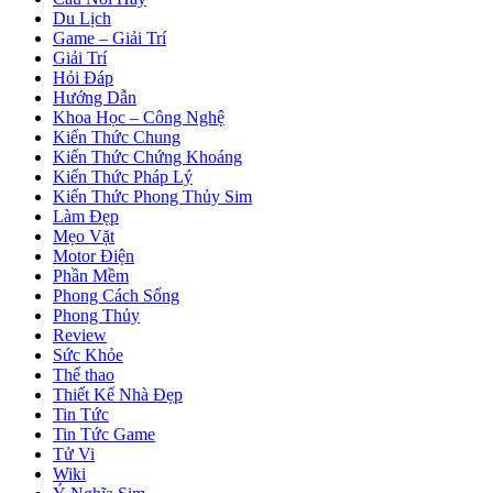
Du Lịch
Game – Giải Trí
Giải Trí
Hỏi Đáp
Hướng Dẫn
Khoa Học – Công Nghệ
Kiến Thức Chung
Kiến Thức Chứng Khoáng
Kiến Thức Pháp Lý
Kiến Thức Phong Thủy Sim
Làm Đẹp
Mẹo Vặt
Motor Điện
Phần Mềm
Phong Cách Sống
Phong Thủy
Review
Sức Khỏe
Thể thao
Thiết Kế Nhà Đẹp
Tin Tức
Tin Tức Game
Tử Vi
Wiki