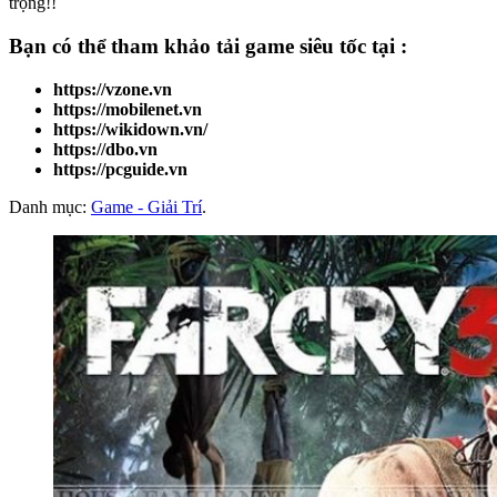
trọng!!
Bạn có thể tham khảo
tải game
siêu tốc tại :
https://vzone.vn
https://mobilenet.vn
https://wikidown.vn/
https://dbo.vn
https://pcguide.vn
Danh mục:
Game - Giải Trí
.