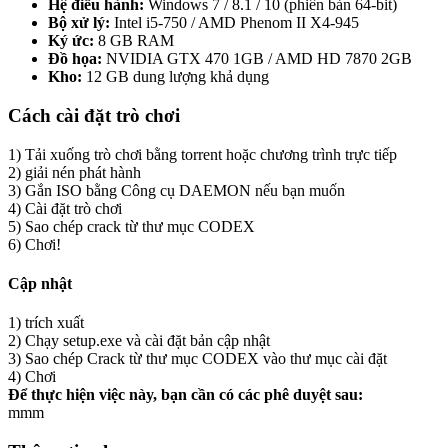
Hệ điều hành:
Windows 7 / 8.1 / 10 (phiên bản 64-bit)
Bộ xử lý:
Intel i5-750 / AMD Phenom II X4-945
Ký ức:
8 GB RAM
Đồ họa:
NVIDIA GTX 470 1GB / AMD HD 7870 2GB
Kho:
12 GB dung lượng khả dụng
Cách cài đặt trò chơi
1) Tải xuống trò chơi bằng torrent hoặc chương trình trực tiếp
2) giải nén phát hành
3) Gắn ISO bằng Công cụ DAEMON nếu bạn muốn
4) Cài đặt trò chơi
5) Sao chép crack từ thư mục CODEX
6) Chơi!
Cập nhật
1) trích xuất
2) Chạy setup.exe và cài đặt bản cập nhật
3) Sao chép Crack từ thư mục CODEX vào thư mục cài đặt
4) Chơi
Để thực hiện việc này, bạn cần có các phê duyệt sau:
mmm