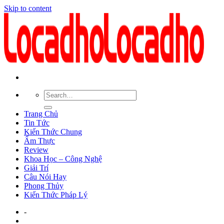
Skip to content
Trang Chủ
Tin Tức
Kiến Thức Chung
Ẩm Thực
Review
Khoa Học – Công Nghệ
Giải Trí
Câu Nói Hay
Phong Thủy
Kiến Thức Pháp Lý
-