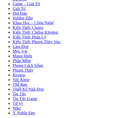
Game – Giải Trí
Giải Trí
Hỏi Đáp
Hướng Dẫn
Khoa Học – Công Nghệ
Kiến Thức Chung
Kiến Thức Chứng Khoáng
Kiến Thức Pháp Lý
Kiến Thức Phong Thủy Sim
Làm Đẹp
Mẹo Vặt
Motor Điện
Phần Mềm
Phong Cách Sống
Phong Thủy
Review
Sức Khỏe
Thể thao
Thiết Kế Nhà Đẹp
Tin Tức
Tin Tức Game
Tử Vi
Wiki
Ý Nghĩa Sim