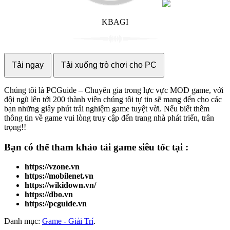
KBAGI
Tải ngay
Tải xuống trò chơi cho PC
Chúng tôi là PCGuide – Chuyên gia trong lực vực MOD game, với
đội ngũ lên tới 200 thành viên chúng tôi tự tin sẽ mang đến cho các
bạn những giây phút trải nghiệm game tuyệt vời. Nếu biết thêm
thông tin về game vui lòng truy cập đến trang nhà phát triển, trân
trọng!!
Bạn có thể tham khảo
tải game
siêu tốc tại :
https://vzone.vn
https://mobilenet.vn
https://wikidown.vn/
https://dbo.vn
https://pcguide.vn
Danh mục:
Game - Giải Trí
.