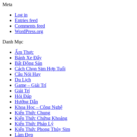
Meta
Log in
Entries feed
Comments feed
WordPress.org
Danh Mục
Ẩm Thực
Bánh Xe Đẩy
Bất Động Sản
Cách Chọn Sim Hợp Tuổi
Câu Nói Hay
Du Lịch
Game – Giải Trí
Giải Trí
Hỏi Đáp
Hướng Dẫn
Khoa Học – Công Nghệ
Kiến Thức Chung
Kiến Thức Chứng Khoáng
Kiến Thức Pháp Lý
Kiến Thức Phong Thủy Sim
Làm Đẹp