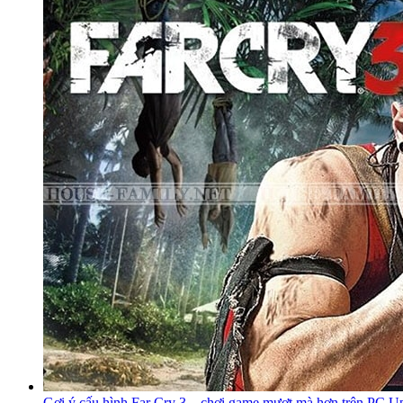
Gợi ý cấu hình Far Cry 3 – chơi game mượt mà hơn trên PC U