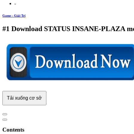
-
Game - Giải Trí
#1 Download STATUS INSANE-PLAZA mới 
Tải xuống cơ sở
Contents