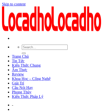
Skip to content
Trang Chủ
Tin Tức
Kiến Thức Chung
Ẩm Thực
Review
Khoa Học – Công Nghệ
Giải Trí
Câu Nói Hay
Phong Thủy
Kiến Thức Pháp Lý
-