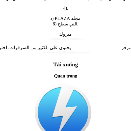
4).
5) PLAZA مجلد.
6) التي سطح.
مبروك
 التحميل… سرفر
Tải xuống
Quan trọng