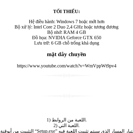
TỐI THIỂU:
Hệ điều hành: Windows 7 hoặc mới hơn
Bộ xử lý: Intel Core 2 Duo 2,4 GHz hoặc tương đương
Bộ nhớ: RAM 4 GB
Đồ họa: NVIDIA Geforce GTX 650
Lưu trữ: 6 GB chỗ trống khả dụng
mặt dây chuyền
https://www.youtube.com/watch?v=WmVppWt9pv4
1) اللعبة من الروابط.
2) اللعبة التي.