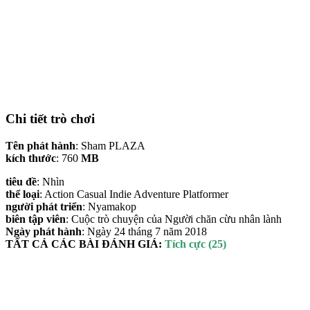
Chi tiết trò chơi
Tên phát hành
: Sham PLAZA
kích thước
: 760
MB
tiêu đề
: Nhìn
thể loại
: Action Casual Indie Adventure Platformer
người phát triển
: Nyamakop
biên tập viên
: Cuộc trò chuyện của Người chăn cừu nhân lành
Ngày phát hành
: Ngày 24 tháng 7 năm 2018
TẤT CẢ CÁC BÀI ĐÁNH GIÁ:
Tích cực (25)