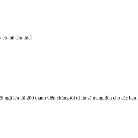
i
 có thể cần thiết
gũ lên tới 200 thành viên chúng tôi tự tin sẽ mang đến cho các bạn n