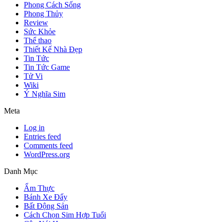
Phong Cách Sống
Phong Thủy
Review
Sức Khỏe
Thể thao
Thiết Kế Nhà Đẹp
Tin Tức
Tin Tức Game
Tử Vi
Wiki
Ý Nghĩa Sim
Meta
Log in
Entries feed
Comments feed
WordPress.org
Danh Mục
Ẩm Thực
Bánh Xe Đẩy
Bất Động Sản
Cách Chọn Sim Hợp Tuổi