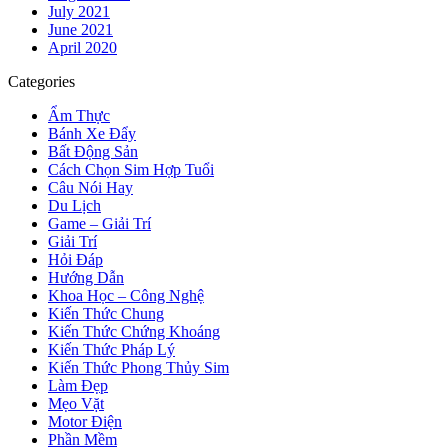
July 2021
June 2021
April 2020
Categories
Ẩm Thực
Bánh Xe Đẩy
Bất Động Sản
Cách Chọn Sim Hợp Tuổi
Câu Nói Hay
Du Lịch
Game – Giải Trí
Giải Trí
Hỏi Đáp
Hướng Dẫn
Khoa Học – Công Nghệ
Kiến Thức Chung
Kiến Thức Chứng Khoáng
Kiến Thức Pháp Lý
Kiến Thức Phong Thủy Sim
Làm Đẹp
Mẹo Vặt
Motor Điện
Phần Mềm