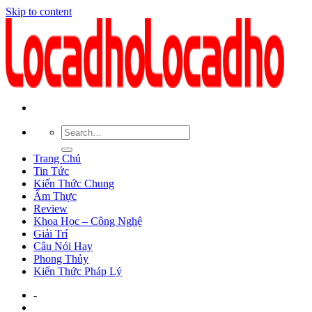
Skip to content
Trang Chủ
Tin Tức
Kiến Thức Chung
Ẩm Thực
Review
Khoa Học – Công Nghệ
Giải Trí
Câu Nói Hay
Phong Thủy
Kiến Thức Pháp Lý
-