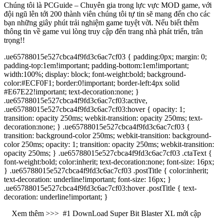
Chúng tôi là PCGuide – Chuyên gia trong lực vực MOD game, với
đội ngũ lên tới 200 thành viên chúng tôi tự tin sẽ mang đến cho các
bạn những giây phút trải nghiệm game tuyệt vời. Nếu biết thêm
thông tin về game vui lòng truy cập đến trang nhà phát triển, trân
trọng!!
.ue65788015e527cbca4f9fd3c6ac7cf03 { padding:0px; margin: 0;
padding-top:1em!important; padding-bottom:1em!important;
width:100%; display: block; font-weight:bold; background-
color:#ECF0F1; border:0!important; border-left:4px solid
#E67E22!important; text-decoration:none; }
.ue65788015e527cbca4f9fd3c6ac7cf03:active,
.ue65788015e527cbca4f9fd3c6ac7cf03:hover { opacity: 1;
transition: opacity 250ms; webkit-transition: opacity 250ms; text-
decoration:none; } .ue65788015e527cbca4f9fd3c6ac7cf03 {
transition: background-color 250ms; webkit-transition: background-
color 250ms; opacity: 1; transition: opacity 250ms; webkit-transition:
opacity 250ms; } .ue65788015e527cbca4f9fd3c6ac7cf03 .ctaText {
font-weight:bold; color:inherit; text-decoration:none; font-size: 16px;
} .ue65788015e527cbca4f9fd3c6ac7cf03 .postTitle { color:inherit;
text-decoration: underline!important; font-size: 16px; }
.ue65788015e527cbca4f9fd3c6ac7cf03:hover .postTitle { text-
decoration: underline!important; }
Xem thêm >>>
#1 DownLoad Super Bit Blaster XL mới cập