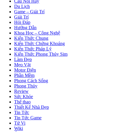
Câu Nói Hay
Du Lịch
Game – Giải Trí
Giải Trí
Hỏi Đáp
Hướng Dẫn
Khoa Học – Công Nghệ
Kiến Thức Chung
Kiến Thức Chứng Khoáng
Kiến Thức Pháp Lý
Kiến Thức Phong Thủy Sim
Làm Đẹp
Mẹo Vặt
Motor Điện
Phần Mềm
Phong Cách Sống
Phong Thủy
Review
Sức Khỏe
Thể thao
Thiết Kế Nhà Đẹp
Tin Tức
Tin Tức Game
Tử Vi
Wiki