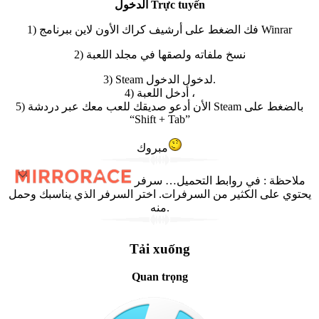
الدخول Trực tuyến
1) فك الضغط على أرشيف كراك الأون لاين ببرنامج Winrar
2) نسخ ملفاته ولصقها في مجلد اللعبة
3) Steam لدخول الدخول.
4) أدخل اللعبة ،
5) الأن أدعو صديقك للعب معك عبر دردشة Steam بالضغط على
“Shift + Tab”
مبروك
في روابط التحميل… سرفر
:
ملاحظة
يحتوي على الكثير من السرفرات. اختر السرفر الذي يناسبك وحمل
منه.
Tải xuống
Quan trọng