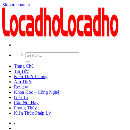
Skip to content
Trang Chủ
Tin Tức
Kiến Thức Chung
Ẩm Thực
Review
Khoa Học – Công Nghệ
Giải Trí
Câu Nói Hay
Phong Thủy
Kiến Thức Pháp Lý
-