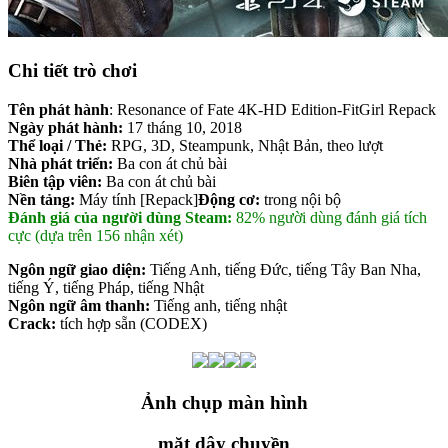
Chi tiết trò chơi
Tên phát hành
: Resonance of Fate 4K-HD Edition-FitGirl Repack
Ngày phát hành:
17 tháng 10, 2018
Thể loại / Thẻ:
RPG, 3D, Steampunk, Nhật Bản, theo lượt
Nhà phát triển:
Ba con át chủ bài
Biên tập viên:
Ba con át chủ bài
Nền tảng:
Máy tính [Repack]
Động cơ:
trong nội bộ
Đánh giá của người dùng Steam:
82% người dùng đánh giá tích
cực (dựa trên 156 nhận xét)
Ngôn ngữ giao diện:
Tiếng Anh, tiếng Đức, tiếng Tây Ban Nha,
tiếng Ý, tiếng Pháp, tiếng Nhật
Ngôn ngữ âm thanh:
Tiếng anh, tiếng nhật
Crack:
tích hợp sẵn (CODEX)
Ảnh chụp màn hình
mặt dây chuyền