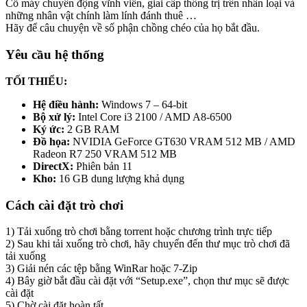
Cỗ máy chuyển động vĩnh viễn, giai cấp thống trị trên nhân loại và
những nhân vật chính làm lính đánh thuê …
Hãy để câu chuyện về số phận chồng chéo của họ bắt đầu.
Yêu cầu hệ thống
TỐI THIỂU:
Hệ điều hành:
Windows 7 – 64-bit
Bộ xử lý:
Intel Core i3 2100 / AMD A8-6500
Ký ức:
2 GB RAM
Đồ họa:
NVIDIA GeForce GT630 VRAM 512 MB / AMD
Radeon R7 250 VRAM 512 MB
DirectX:
Phiên bản 11
Kho:
16 GB dung lượng khả dụng
Cách cài đặt trò chơi
1) Tải xuống trò chơi bằng torrent hoặc chương trình trực tiếp
2) Sau khi tải xuống trò chơi, hãy chuyển đến thư mục trò chơi đã
tải xuống
3) Giải nén các tệp bằng WinRar hoặc 7-Zip
4) Bây giờ bắt đầu cài đặt với “Setup.exe”, chọn thư mục sẽ được
cài đặt
5) Chờ cài đặt hoàn tất