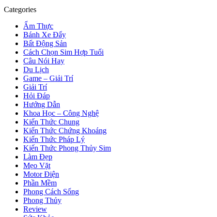
Categories
Ẩm Thực
Bánh Xe Đẩy
Bất Động Sản
Cách Chọn Sim Hợp Tuổi
Câu Nói Hay
Du Lịch
Game – Giải Trí
Giải Trí
Hỏi Đáp
Hướng Dẫn
Khoa Học – Công Nghệ
Kiến Thức Chung
Kiến Thức Chứng Khoáng
Kiến Thức Pháp Lý
Kiến Thức Phong Thủy Sim
Làm Đẹp
Mẹo Vặt
Motor Điện
Phần Mềm
Phong Cách Sống
Phong Thủy
Review