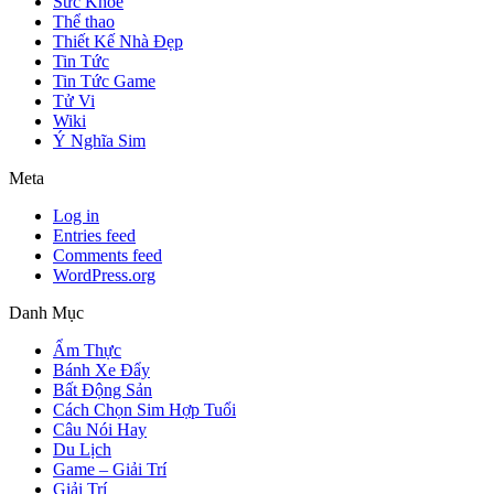
Sức Khỏe
Thể thao
Thiết Kế Nhà Đẹp
Tin Tức
Tin Tức Game
Tử Vi
Wiki
Ý Nghĩa Sim
Meta
Log in
Entries feed
Comments feed
WordPress.org
Danh Mục
Ẩm Thực
Bánh Xe Đẩy
Bất Động Sản
Cách Chọn Sim Hợp Tuổi
Câu Nói Hay
Du Lịch
Game – Giải Trí
Giải Trí