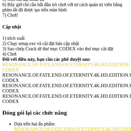
6) Bây giờ chỉ cần bắt đầu trò chơi với tư cách quản trị viên bằng
phím tắt đã được tạo trên màn hình
7) Chơi!
Cập nhật
1) trích xuất
2) Chạy setup.exe và cài đặt bản cập nhật
3) Sao chép Crack từ thư mục CODEX vào thư mục cài đặt
4) Chơi
Đối với điều này, bạn cần các phê duyệt sau:
RESONANCE.OF.FATE.END.OF.ETERNITY.4K.HD.EDITION-
CODEX
RESONANCE.OF.FATE.END.OF.ETERNITY.4K.HD.EDITION.
CODEX
RESONANCE.OF.FATE.END.OF.ETERNITY.4K.HD.EDITION.UP
CODEX
RESONANCE.OF.FATE.END.OF.ETERNITY.4K.HD.EDITION.UP
CODEX
Đóng gói lại các chức năng
Dựa trên hai ấn phẩm:
RESONANCE.OF.FATE.END.OF.ETERNITY.4K.HD.EDIT