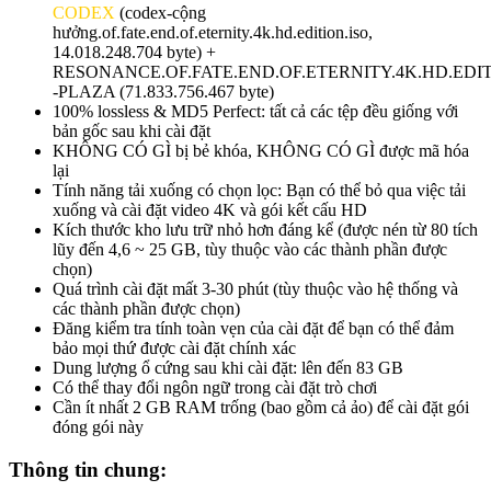
CODEX
(codex-cộng
hưởng.of.fate.end.of.eternity.4k.hd.edition.iso,
14.018.248.704 byte) +
RESONANCE.OF.FATE.END.OF.ETERNITY.4K.HD.EDI
-PLAZA (71.833.756.467 byte)
100% lossless & MD5 Perfect: tất cả các tệp đều giống với
bản gốc sau khi cài đặt
KHÔNG CÓ GÌ bị bẻ khóa, KHÔNG CÓ GÌ được mã hóa
lại
Tính năng tải xuống có chọn lọc: Bạn có thể bỏ qua việc tải
xuống và cài đặt video 4K và gói kết cấu HD
Kích thước kho lưu trữ nhỏ hơn đáng kể (được nén từ 80 tích
lũy đến 4,6 ~ 25 GB, tùy thuộc vào các thành phần được
chọn)
Quá trình cài đặt mất 3-30 phút (tùy thuộc vào hệ thống và
các thành phần được chọn)
Đăng kiểm tra tính toàn vẹn của cài đặt để bạn có thể đảm
bảo mọi thứ được cài đặt chính xác
Dung lượng ổ cứng sau khi cài đặt: lên đến 83 GB
Có thể thay đổi ngôn ngữ trong cài đặt trò chơi
Cần ít nhất 2 GB RAM trống (bao gồm cả ảo) để cài đặt gói
đóng gói này
Thông tin chung: