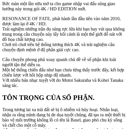
Bức màn một lần nữa mở ra cho game nhập vai đấu súng giao
hưởng này trong gói 4K / HD EDITION mới.
RESONANCE OF FATE, phát hành lần đầu tiên vào năm 2010,
được làm lại ở 4K / HD.
Trải nghiệm những trận đọ súng rực lửa khi bạn bay vút qua không
trung trong câu chuyện này lấy bối cảnh là một thế giới đổ nát với
đồ họa chất lượng cao.
Chơi trò chơi trên hệ thống tương thích 4K và trải nghiệm câu
chuyện định mệnh ở độ phân giải cực cao.
Câu chuyện phong phú xoay quanh chủ đề về số phận khi loài
người tận thế diễn ra.
Một hệ thống chiến đấu như bạn chưa từng thấy trước đây, kết hợp
chiến lược với hồi hộp nhịp độ nhanh.
Với nhiều bản nhạc tuyệt vời do Motoi Sakuraba và Kohei Tanaka
sáng tác.
TÔN TRỌNG CỦA SỐ PHẬN.
Trong tương lai xa trái đất sẽ bị ô nhiễm và hủy hoại. Nhân loại,
nhận ra rằng mình đang bị đe dọa tuyệt chủng, đã tạo ra một thiết bị
bảo vệ môi trường khổng lồ có tên là Basel, giao phó chu kỳ sống
và chết cho một cỗ máy.