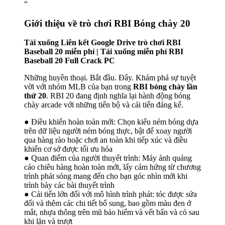
“
Giới thiệu về trò chơi RBI Bóng chày 20
Tải xuống Liên kết Google Drive trò chơi RBI
Baseball 20 miễn phí | Tải xuống miễn phí RBI
Baseball 20 Full Crack PC
Những huyền thoại. Bắt đầu. Đây. Khám phá sự tuyệt
vời với nhóm MLB của bạn trong
RBI bóng chày lần
thứ 20
. RBI 20 đang định nghĩa lại hành động bóng
chày arcade với những tiến bộ và cải tiến đáng kể.
● Điều khiển hoàn toàn mới: Chọn kiểu ném bóng dựa
trên dữ liệu người ném bóng thực, bật để xoay người
qua hàng rào hoặc chơi an toàn khi tiếp xúc và điều
khiển cơ sở được tối ưu hóa
● Quan điểm của người thuyết trình: Máy ảnh quảng
cáo chiêu hàng hoàn toàn mới, lấy cảm hứng từ chương
trình phát sóng mang đến cho bạn góc nhìn mới khi
trình bày các bài thuyết trình
● Cải tiến lớn đối với mô hình trình phát: tóc được sửa
đổi và thêm các chi tiết bổ sung, bao gồm màu đen ở
mắt, nhựa thông trên mũ bảo hiểm và vết bẩn và cỏ sau
khi lặn và trượt