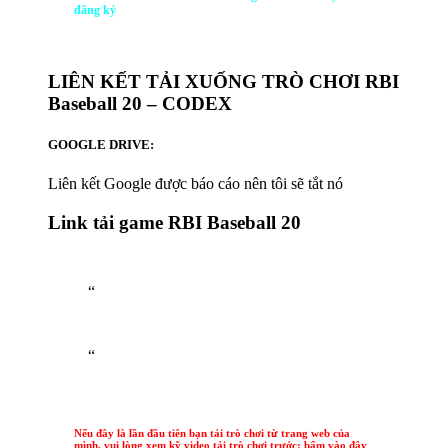
đăng ký
LIÊN KẾT TẢI XUỐNG TRÒ CHƠI RBI
Baseball 20 – CODEX
GOOGLE DRIVE:
Liên kết Google được báo cáo nên tôi sẽ tắt nó
Link tải game RBI Baseball 20
“
“
Nếu đây là lần đầu tiên bạn tải trò chơi từ trang web của
mình, vui lòng xem kỹ video tải trò chơi trước: bấm vào đây