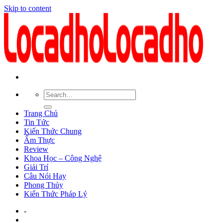
Skip to content
Trang Chủ
Tin Tức
Kiến Thức Chung
Ẩm Thực
Review
Khoa Học – Công Nghệ
Giải Trí
Câu Nói Hay
Phong Thủy
Kiến Thức Pháp Lý
-