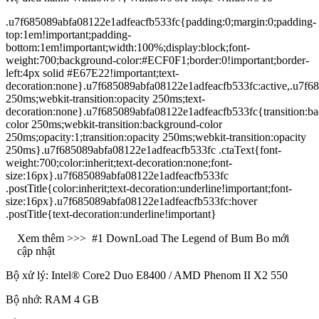
.u7f685089abfa08122e1adfeacfb533fc{padding:0;margin:0;padding-
top:1em!important;padding-
bottom:1em!important;width:100%;display:block;font-
weight:700;background-color:#ECF0F1;border:0!important;border-
left:4px solid #E67E22!important;text-
decoration:none}.u7f685089abfa08122e1adfeacfb533fc:active,.u7f68
250ms;webkit-transition:opacity 250ms;text-
decoration:none}.u7f685089abfa08122e1adfeacfb533fc{transition:b
color 250ms;webkit-transition:background-color
250ms;opacity:1;transition:opacity 250ms;webkit-transition:opacity
250ms}.u7f685089abfa08122e1adfeacfb533fc .ctaText{font-
weight:700;color:inherit;text-decoration:none;font-
size:16px}.u7f685089abfa08122e1adfeacfb533fc
.postTitle{color:inherit;text-decoration:underline!important;font-
size:16px}.u7f685089abfa08122e1adfeacfb533fc:hover
.postTitle{text-decoration:underline!important}
Xem thêm >>>
#1 DownLoad The Legend of Bum Bo mới
cập nhật
Bộ xử lý: Intel® Core2 Duo E8400 / AMD Phenom II X2 550
Bộ nhớ: RAM 4 GB