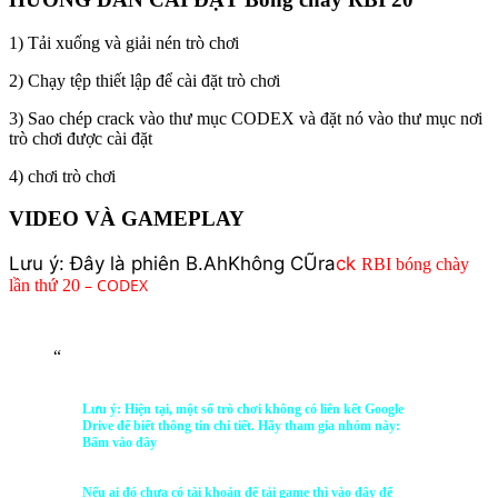
1) Tải xuống và giải nén trò chơi
2) Chạy tệp thiết lập để cài đặt trò chơi
3) Sao chép crack vào thư mục CODEX và đặt nó vào thư mục nơi
trò chơi được cài đặt
4) chơi trò chơi
VIDEO VÀ GAMEPLAY
Lưu ý: Đây là phiên B.
Ah
Không
CŨ
r
a
ck
RBI bóng chày
– CODEX
lần thứ 20
“
Lưu ý: Hiện tại, một số trò chơi không có liên kết Google
Drive để biết thông tin chi tiết. Hãy tham gia nhóm này:
Bấm vào đây
Nếu ai đó chưa có tài khoản để tải game thì vào đây để