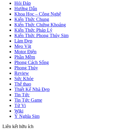
Hỏi Đáp
Hướng Dẫn
Khoa Học – Công Nghệ
Kiến Thức Chung
Kiến Thức Chứng Khoáng
Kiến Thức Pháp Lý
Kiến Thức Phong Thủy Sim
Làm Đẹp
Mẹo Vặt
Motor Điện
Phần Mềm
Phong Cách Sống
Phong Thủy
Review
Sức Khỏe
Thể thao
Thiết Kế Nhà Đẹp
Tin Tức
Tin Tức Game
Tử Vi
Wiki
Ý Nghĩa Sim
Liên kết hữu ích