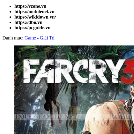
https://vzone.vn
https://mobilenet.vn
https://wikidown.vn/
https://dbo.vn
https://pcguide.vn
Danh mục:
Game - Giải Trí
.