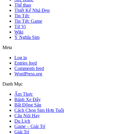
Thể thao
Thiết Kế Nhà Đẹp
Tin Tức
Tin Tức Game
Tử Vi
Wiki
Ý Nghĩa Sim
Meta
Log in
Entries feed
Comments feed
WordPress.org
Danh Mục
Ẩm Thực
Bánh Xe Đẩy
Bất Động Sản
Cách Chọn Sim Hợp Tuổi
Câu Nói Hay
Du Lịch
Game – Giải Trí
Giải Trí