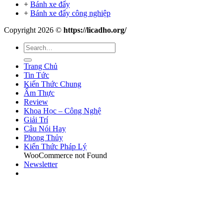
+
Bánh xe đẩy
+
Bánh xe đẩy công nghiệp
Copyright 2026 ©
https://licadho.org/
Trang Chủ
Tin Tức
Kiến Thức Chung
Ẩm Thực
Review
Khoa Học – Công Nghệ
Giải Trí
Câu Nói Hay
Phong Thủy
Kiến Thức Pháp Lý
WooCommerce not Found
Newsletter