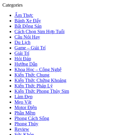
Categories
Ẩm Thực
Bánh Xe Đẩy
Bất Động Sản
Cách Chọn Sim Hợp Tuổi
Câu Nói Hay
Du Lịch
Game – Giải Trí
Giải Trí
Hỏi Đáp
Hướng Dẫn
Khoa Học – Công Nghệ
Kiến Thức Chung
Kiến Thức Chứng Khoáng
Kiến Thức Pháp Lý
Kiến Thức Phong Thủy Sim
Làm Đẹp
Mẹo Vặt
Motor Điện
Phần Mềm
Phong Cách Sống
Phong Thủy
Review
Sức Khỏe