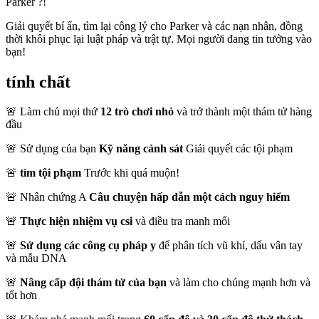
Parker ?!
Giải quyết bí ẩn, tìm lại công lý cho Parker và các nạn nhân, đồng
thời khôi phục lại luật pháp và trật tự. Mọi người đang tin tưởng vào
bạn!
tính chất
🚨 Làm chủ mọi thứ
12 trò chơi nhỏ
và trở thành một thám tử hàng
đầu
🚨 Sử dụng của bạn
Kỹ năng cảnh sát
Giải quyết các tội phạm
🚨
tìm tội phạm
Trước khi quá muộn!
🚨 Nhân chứng A
Câu chuyện hấp dẫn một cách nguy hiểm
🚨
Thực hiện nhiệm vụ csi
và điều tra manh mối
🚨
Sử dụng các công cụ pháp y
để phân tích vũ khí, dấu vân tay
và mẫu DNA
🚨
Nâng cấp đội thám tử của bạn
và làm cho chúng mạnh hơn và
tốt hơn