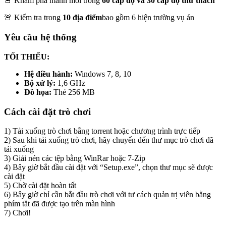
🚨 Khám phá manh mối trong
60 cấp độ và 30 cấp độ thử thách
🚨 Kiểm tra trong
10 địa điểm
bao gồm 6 hiện trường vụ án
Yêu cầu hệ thống
TỐI THIỂU:
Hệ điều hành:
Windows 7, 8, 10
Bộ xử lý:
1,6 GHz
Đồ họa:
Thẻ 256 MB
Cách cài đặt trò chơi
1) Tải xuống trò chơi bằng torrent hoặc chương trình trực tiếp
2) Sau khi tải xuống trò chơi, hãy chuyển đến thư mục trò chơi đã
tải xuống
3) Giải nén các tệp bằng WinRar hoặc 7-Zip
4) Bây giờ bắt đầu cài đặt với “Setup.exe”, chọn thư mục sẽ được
cài đặt
5) Chờ cài đặt hoàn tất
6) Bây giờ chỉ cần bắt đầu trò chơi với tư cách quản trị viên bằng
phím tắt đã được tạo trên màn hình
7) Chơi!