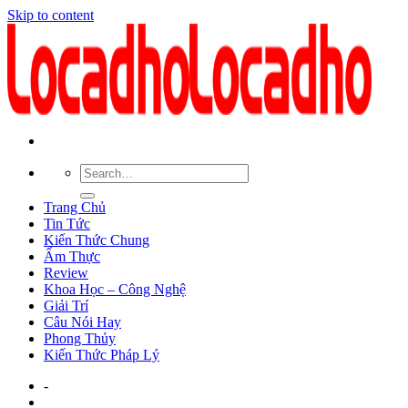
Skip to content
Trang Chủ
Tin Tức
Kiến Thức Chung
Ẩm Thực
Review
Khoa Học – Công Nghệ
Giải Trí
Câu Nói Hay
Phong Thủy
Kiến Thức Pháp Lý
-