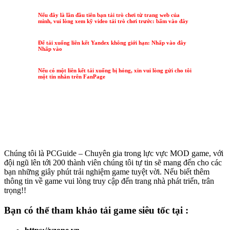
1) Tải xuống và giải nén trò chơi
2) Chạy tệp Nyanfu Girl.exe để chơi trò chơi
VIDEO VÀ GAMEPLAY
“
Lưu ý: Hiện tại, một số trò chơi không có liên kết Google
Drive để biết thông tin chi tiết. Hãy tham gia nhóm này:
Bấm vào đây
Nếu ai đó chưa có tài khoản để tải game, hãy bấm vào đây
để đăng ký
LIÊN KẾT TẢI XUỐNG TRÒ CHƠI
NyanfuGirl
Mega.nz: