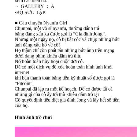
xem các biểu đồ.
・ GALLERY ： A
·BỘ SƯU TẬP:
■ Câu chuyện Nyanfu Girl
Chunpai, một võ sĩ nyanfu, thường đánh trả
băng đảng xấu xa được gọi là “Gia đình Jong”.
Nhưng một ngày nọ, cô bị bắt cóc và chụp những bức
ảnh đáng xấu hổ về cô!
Họ thậm chí còn phát tán những bức ảnh trên mạng
dưới dạng phim khiêu dâm trả thù.
Nó hoàn toàn hủy hoại cuộc đời cô.
Đã có một dịch vụ để xóa hoàn toàn hình ảnh khỏi
internet
khi bạn thanh toán bằng tiền kỹ thuật số được gọi là
“Pitcoin”.
Chunpai đã lập ra một kế hoạch. Để có được tất cả
những gì của cô ấy trả thù khiêu dâm trở lại
Cô quyết định tiêu diệt gia đình Jong và lấy hết số tiền
của họ.
Hình ảnh trò chơi