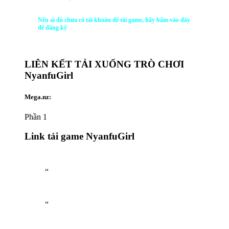
Lưu trữ: 300 MB chỗ trống khả dụng
Card âm thanh: Tương thích DirectX
DirectX: Phiên bản 11
KHUYẾN NGHỊ:
Yêu cầu bộ xử lý và hệ điều hành 64 bit
Hệ điều hành: Windows 7 SP1, Windows 8.1, Windows 10 (phiên
bản 64-bit)
Bộ xử lý: Intel RPentium R4 2,4 GHz
Bộ nhớ: RAM 512 MB
Đồ họa: 1024 × 768
Lưu trữ: 300 MB chỗ trống khả dụng
Card âm thanh: Tương thích DirectX
DirectX: Phiên bản 11
HƯỚNG DẪN CÀI ĐẶT NyanfuGirl