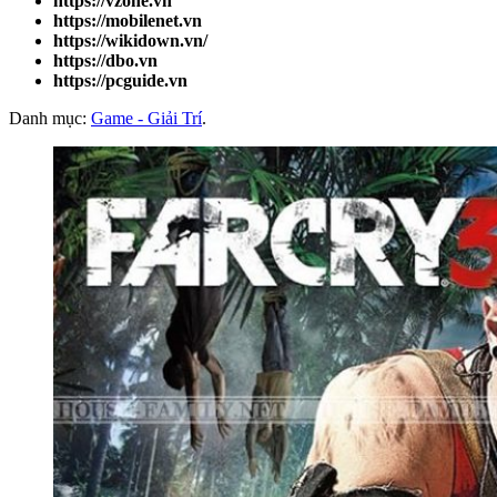
Phần 1
Link tải game NyanfuGirl
“
“
Nếu đây là lần đầu tiên bạn tải trò chơi từ trang web của
mình, vui lòng xem kỹ video tải trò chơi trước: bấm vào đây
Để tải xuống liên kết Yandex không giới hạn: Nhấp vào đây
Nhấp vào
Nếu có một liên kết tải xuống bị hỏng, xin vui lòng gửi cho tôi
một tin nhắn trên FanPage