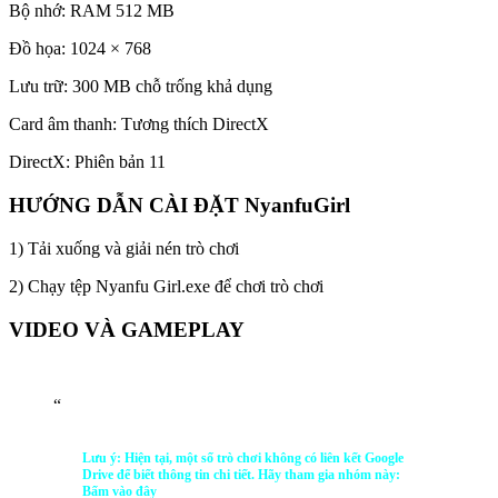
.ub2cc307362422251a268d81260538db5:active,
.ub2cc307362422251a268d81260538db5:hover { opacity: 1;
transition: opacity 250ms; webkit-transition: opacity 250ms; text-
decoration:none; } .ub2cc307362422251a268d81260538db5 {
transition: background-color 250ms; webkit-transition: background-
color 250ms; opacity: 1; transition: opacity 250ms; webkit-transition:
opacity 250ms; } .ub2cc307362422251a268d81260538db5 .ctaText
{ font-weight:bold; color:inherit; text-decoration:none; font-size:
16px; } .ub2cc307362422251a268d81260538db5 .postTitle {
color:inherit; text-decoration: underline!important; font-size: 16px; }
.ub2cc307362422251a268d81260538db5:hover .postTitle { text-
decoration: underline!important; }
Xem thêm >>>
#1 DownLoad Necronator Dead Wrong mới
cập nhật
Hệ điều hành: Windows 7 SP1, Windows 8.1, Windows 10 (phiên
bản 64-bit)
Bộ xử lý: Intel RPentium R4 2,4 GHz
Bộ nhớ: RAM 512 MB
Đồ họa: 1024 × 768