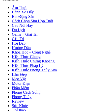
#1 Download Clone Drone in the Danger Zone v0.19.2.66 +
OnLine mới cập nhật Update 08/2026
Recent Posts
Top 3 hình thức xem tử vi năm 2022 chính xác nhất Update
08/2026
Sinh Năm 2017 [Mệnh gì] [Hợp Tuổi gì] [Hợp màu gì] [Hợp
hướng nào] Update 08/2026
Sinh Năm 2018 [Mệnh gì] [Hợp Tuổi gì] [Hợp màu gì] [Hợp
hướng nào] Update 08/2026
Sinh Năm 2019 [Mệnh gì] [Hợp Tuổi gì] [Hợp màu gì] [Hợp
hướng nào] Update 08/2026