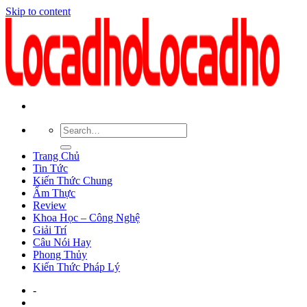
Skip to content
Trang Chủ
Tin Tức
Kiến Thức Chung
Ẩm Thực
Review
Khoa Học – Công Nghệ
Giải Trí
Câu Nói Hay
Phong Thủy
Kiến Thức Pháp Lý
-