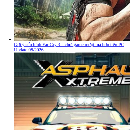
Chúng tôi là PCGuide – Chuyên gia trong lực vực MOD game, với
đội ngũ lên tới 200 thành viên chúng tôi tự tin sẽ mang đến cho các
bạn những giây phút trải nghiệm game tuyệt vời. Nếu biết thêm
thông tin về game vui lòng truy cập đến trang nhà phát triển, trân
trọng!!
Bạn có thể tham khảo
tải game
siêu tốc tại :
https://vzone.vn
https://mobilenet.vn
https://wikidown.vn/
https://dbo.vn
https://pcguide.vn
Danh mục:
Game - Giải Trí
.