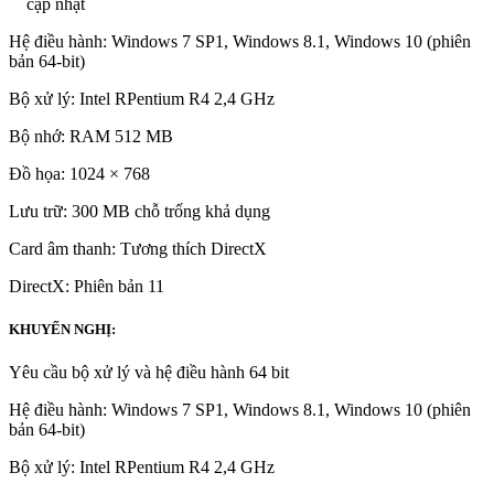
XÂY DỰNG
TỐI THIỂU:
Yêu cầu bộ xử lý và hệ điều hành 64 bit
.ub2cc307362422251a268d81260538db5 { padding:0px; margin: 0;
padding-top:1em!important; padding-bottom:1em!important;
width:100%; display: block; font-weight:bold; background-
color:#ECF0F1; border:0!important; border-left:4px solid
#E67E22!important; text-decoration:none; }