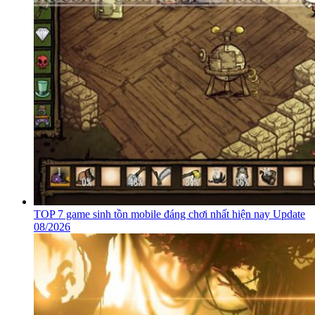
TOP 7 game sinh tồn mobile đáng chơi nhất hiện nay Update
08/2026