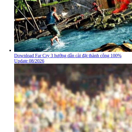
Download Far Cry 3 hướng dẫn cài đặt thành công 100%
Update 08/2026