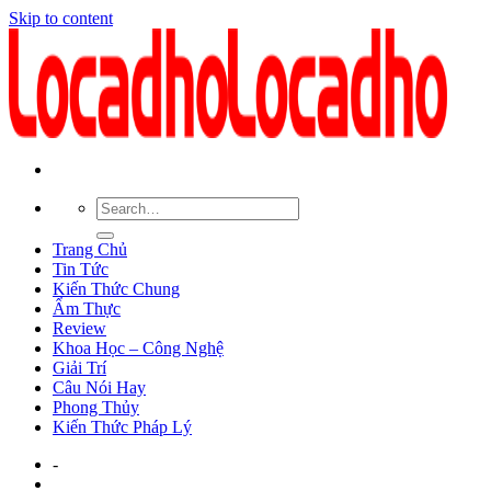
Skip to content
Trang Chủ
Tin Tức
Kiến Thức Chung
Ẩm Thực
Review
Khoa Học – Công Nghệ
Giải Trí
Câu Nói Hay
Phong Thủy
Kiến Thức Pháp Lý
-