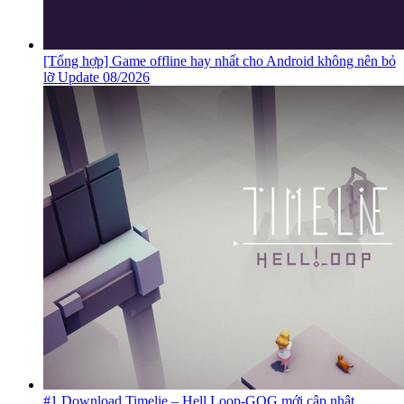
[Tổng hợp] Game offline hay nhất cho Android không nên bỏ
lỡ Update 08/2026
#1 Download Timelie – Hell Loop-GOG mới cập nhật