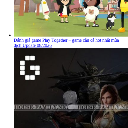
Đánh giá game Play Together – game câu cá hot nhất mùa
dịch Update 08/2026