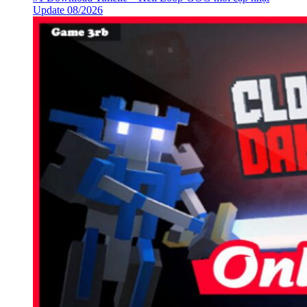
Update 08/2026