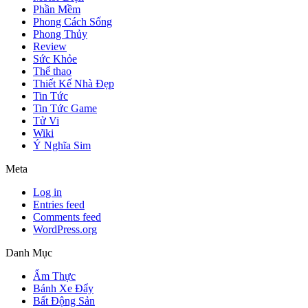
Phần Mềm
Phong Cách Sống
Phong Thủy
Review
Sức Khỏe
Thể thao
Thiết Kế Nhà Đẹp
Tin Tức
Tin Tức Game
Tử Vi
Wiki
Ý Nghĩa Sim
Meta
Log in
Entries feed
Comments feed
WordPress.org
Danh Mục
Ẩm Thực
Bánh Xe Đẩy
Bất Động Sản