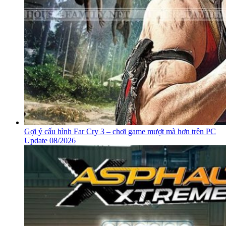
Gợi ý cấu hình Far Cry 3 – chơi game mượt mà hơn trên PC
Update 08/2026