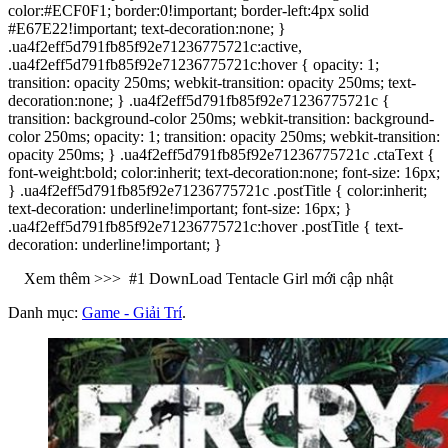
color:#ECF0F1; border:0!important; border-left:4px solid
#E67E22!important; text-decoration:none; }
.ua4f2eff5d791fb85f92e71236775721c:active,
.ua4f2eff5d791fb85f92e71236775721c:hover { opacity: 1;
transition: opacity 250ms; webkit-transition: opacity 250ms; text-
decoration:none; } .ua4f2eff5d791fb85f92e71236775721c {
transition: background-color 250ms; webkit-transition: background-
color 250ms; opacity: 1; transition: opacity 250ms; webkit-transition:
opacity 250ms; } .ua4f2eff5d791fb85f92e71236775721c .ctaText {
font-weight:bold; color:inherit; text-decoration:none; font-size: 16px;
} .ua4f2eff5d791fb85f92e71236775721c .postTitle { color:inherit;
text-decoration: underline!important; font-size: 16px; }
.ua4f2eff5d791fb85f92e71236775721c:hover .postTitle { text-
decoration: underline!important; }
Xem thêm >>>
#1 DownLoad Tentacle Girl mới cập nhật
Danh mục:
Game - Giải Trí
.