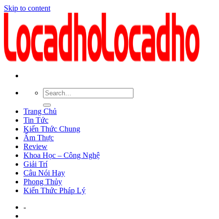
Skip to content
Trang Chủ
Tin Tức
Kiến Thức Chung
Ẩm Thực
Review
Khoa Học – Công Nghệ
Giải Trí
Câu Nói Hay
Phong Thủy
Kiến Thức Pháp Lý
-