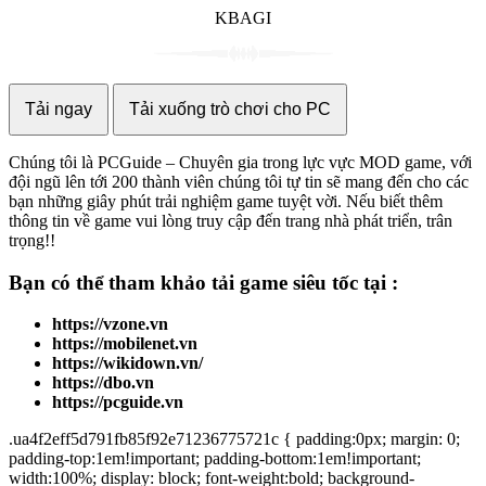
KBAGI
Tải ngay
Tải xuống trò chơi cho PC
Chúng tôi là PCGuide – Chuyên gia trong lực vực MOD game, với
đội ngũ lên tới 200 thành viên chúng tôi tự tin sẽ mang đến cho các
bạn những giây phút trải nghiệm game tuyệt vời. Nếu biết thêm
thông tin về game vui lòng truy cập đến trang nhà phát triển, trân
trọng!!
Bạn có thể tham khảo
tải game
siêu tốc tại :
https://vzone.vn
https://mobilenet.vn
https://wikidown.vn/
https://dbo.vn
https://pcguide.vn
.ua4f2eff5d791fb85f92e71236775721c { padding:0px; margin: 0;
padding-top:1em!important; padding-bottom:1em!important;
width:100%; display: block; font-weight:bold; background-