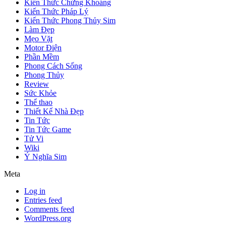
Kiến Thức Chứng Khoáng
Kiến Thức Pháp Lý
Kiến Thức Phong Thủy Sim
Làm Đẹp
Mẹo Vặt
Motor Điện
Phần Mềm
Phong Cách Sống
Phong Thủy
Review
Sức Khỏe
Thể thao
Thiết Kế Nhà Đẹp
Tin Tức
Tin Tức Game
Tử Vi
Wiki
Ý Nghĩa Sim
Meta
Log in
Entries feed
Comments feed
WordPress.org