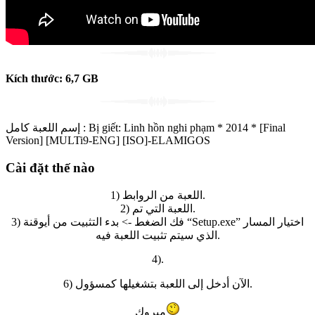
Kích thước:
6,7
GB
إسم اللعبة كامل
:
Bị giết: Linh hồn nghi phạm * 2014 * [Final
Version] [MULTi9-ENG] [ISO]-ELAMIGOS
Cài đặt thế nào
1) اللعبة من الروابط.
2) اللعبة التي تم.
3) فك الضغط -> بدء التثبيت من أيوقنة “Setup.exe” اختيار المسار
الذي سيتم تثبيت اللعبة فيه.
4).
6) الآن أدخل إلى اللعبة بتشغيلها كمسؤول.
مبروك