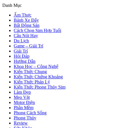
Danh Mục
Ẩm Thực
Bánh Xe Đẩy
Bất Động Sản
Cách Chọn Sim Hợp Tuổi
Câu Nói Hay
Du Lịch
Game – Giải Trí
Giải Trí
Hỏi Đáp
Hướng Dẫn
Khoa Học – Công Nghệ
Kiến Thức Chung
Kiến Thức Chứng Khoáng
Kiến Thức Pháp Lý
Kiến Thức Phong Thủy Sim
Làm Đẹp
Mẹo Vặt
Motor Điện
Phần Mềm
Phong Cách Sống
Phong Thủy
Review