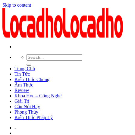
Skip to content
Trang Chủ
Tin Tức
Kiến Thức Chung
Ẩm Thực
Review
Khoa Học – Công Nghệ
Giải Trí
Câu Nói Hay
Phong Thủy
Kiến Thức Pháp Lý
-