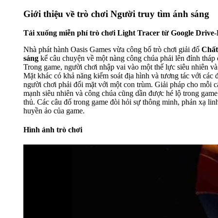
Giới thiệu về trò chơi Người truy tìm ánh sáng
Tải xuống miễn phí trò chơi Light Tracer từ Google Drive
Nhà phát hành Oasis Games vừa công bố trò chơi giải đố
Chất
sáng
kể câu chuyện về một nàng công chúa phải lên đỉnh tháp
Trong game, người chơi nhập vai vào một thế lực siêu nhiên 
Mặt khác có khả năng kiểm soát địa hình và tương tác với các 
người chơi phải đối mặt với một con trùm. Giải pháp cho mỗi c
mạnh siêu nhiên và công chúa cũng dần được hé lộ trong game
thủ. Các câu đố trong game đòi hỏi sự thông minh, phản xạ lin
huyền ảo của game.
Hình ảnh trò chơi