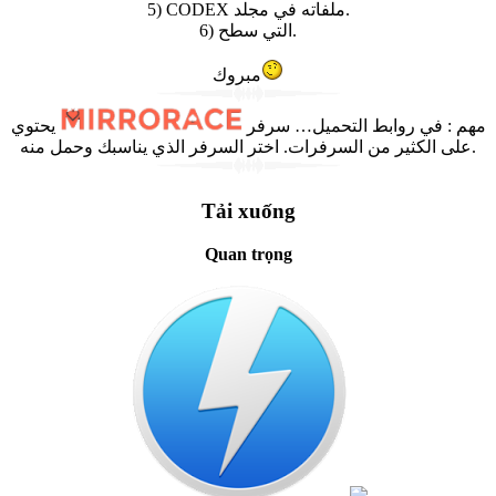
5) CODEX ملفاته في مجلد.
6) التي سطح.
مبروك
يحتوي
في روابط التحميل… سرفر
:
مهم
على الكثير من السرفرات. اختر السرفر الذي يناسبك وحمل منه.
Tải xuống
Quan trọng