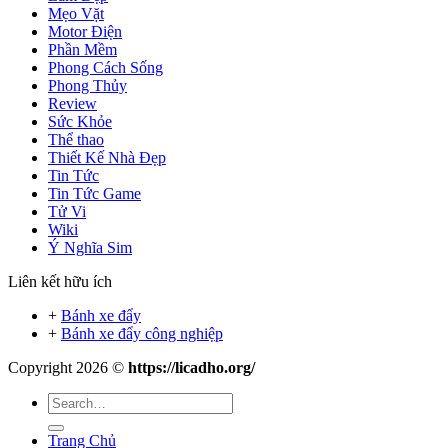
Mẹo Vặt
Motor Điện
Phần Mềm
Phong Cách Sống
Phong Thủy
Review
Sức Khỏe
Thể thao
Thiết Kế Nhà Đẹp
Tin Tức
Tin Tức Game
Tử Vi
Wiki
Ý Nghĩa Sim
Liên kết hữu ích
+
Bánh xe đẩy
+
Bánh xe đẩy công nghiệp
Copyright 2026 ©
https://licadho.org/
Trang Chủ