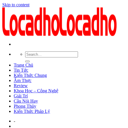
Skip to content
Trang Chủ
Tin Tức
Kiến Thức Chung
Ẩm Thực
Review
Khoa Học – Công Nghệ
Giải Trí
Câu Nói Hay
Phong Thủy
Kiến Thức Pháp Lý
-