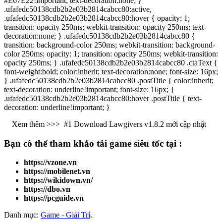
#E67E22!important; text-decoration:none; }
.ufafedc50138cdb2b2e03b2814cabcc80:active,
.ufafedc50138cdb2b2e03b2814cabcc80:hover { opacity: 1;
transition: opacity 250ms; webkit-transition: opacity 250ms; text-
decoration:none; } .ufafedc50138cdb2b2e03b2814cabcc80 {
transition: background-color 250ms; webkit-transition: background-
color 250ms; opacity: 1; transition: opacity 250ms; webkit-transition:
opacity 250ms; } .ufafedc50138cdb2b2e03b2814cabcc80 .ctaText {
font-weight:bold; color:inherit; text-decoration:none; font-size: 16px;
} .ufafedc50138cdb2b2e03b2814cabcc80 .postTitle { color:inherit;
text-decoration: underline!important; font-size: 16px; }
.ufafedc50138cdb2b2e03b2814cabcc80:hover .postTitle { text-
decoration: underline!important; }
Xem thêm >>>
#1 Download Lawgivers v1.8.2 mới cập nhật
Bạn có thể tham khảo
tải game
siêu tốc tại :
https://vzone.vn
https://mobilenet.vn
https://wikidown.vn/
https://dbo.vn
https://pcguide.vn
Danh mục:
Game - Giải Trí
.