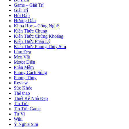
Game – Giải Trí
Giải Trí
Hỏi Đáp
Hướng Dẫn
Khoa Học – Công Nghệ
Kiến Thức Chung
Kiến Thức Chứng Khoáng
Kiến Thức Pháp Lý
Kiến Thức Phong Thủy Sim
Làm Đẹp
Mẹo Vặt
Motor Điện
Phần Mềm
Phong Cách Sống
Phong Thủy
Review
Sức Khỏe
Thể thao
Thiết Kế Nhà Đẹp
Tin Tức
Tin Tức Game
Tử Vi
Wiki
Ý Nghĩa Sim