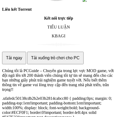
Liên kết Torrent
Kết nối trực tiếp
TIỂU LUẬN
KBAGI
Tải ngay
Tải xuống trò chơi cho PC
Chúng tôi là PCGuide – Chuyên gia trong lực vực MOD game, với
đội ngũ lên tới 200 thành viên chúng tôi tự tin sẽ mang đến cho các
bạn những giây phút trải nghiệm game tuyệt vời. Nếu biết thêm
thông tin về game vui lòng truy cập đến trang nhà phát triển, trân
trọng!!
.ufafedc50138cdb2b2e03b2814cabcc80 { padding:0px; margin: 0;
padding-top:1em!important; padding-bottom:1em!important;
width:100%; display: block; font-weight:bold; background-
color:#ECF0F1; border:0!important; border-left:4px solid