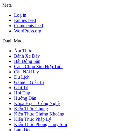
Meta
Log in
Entries feed
Comments feed
WordPress.org
Danh Mục
Ẩm Thực
Bánh Xe Đẩy
Bất Động Sản
Cách Chọn Sim Hợp Tuổi
Câu Nói Hay
Du Lịch
Game – Giải Trí
Giải Trí
Hỏi Đáp
Hướng Dẫn
Khoa Học – Công Nghệ
Kiến Thức Chung
Kiến Thức Chứng Khoáng
Kiến Thức Pháp Lý
Kiến Thức Phong Thủy Sim
Làm Đẹp