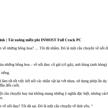
Link | Tải xuống miễn phí INMOST Full Crack PC
về những bông hoa? … Tôi đã nhầm. Đó là một câu chuyện về nỗi đa
a những bông hoa – về nỗi đau: cô gái (cô gái), anh hùng (anh hùng) và
 riêng.
làm rất tốt việc kết nối các nhân vật lại với nhau, sử dụng phép ẩn dụ 
đầu đến cuối.
một câu chuyện hay mà không mang những ý nghĩa đặc biệt, nhưng các
ân.
 nỗi đau? Tôi đã sai. Đó là một câu chuyện về tình yêu. “