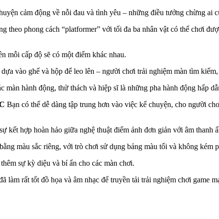
 chuyện cảm động về nỗi đau và tình yêu – những điều tưởng chừng ai c
ng theo phong cách “platformer” với tối đa ba nhân vật có thể chơi đượ
ên mỗi cấp độ sẽ có một điểm khác nhau.
ể dựa vào ghế và hộp để leo lên – người chơi trải nghiệm màn tìm kiếm
c màn hành động, thử thách và hiệp sĩ là những pha hành động hấp dẫn
ÁC
Bạn có thể dễ dàng tập trung hơn vào việc kể chuyện, cho người chơi
sự kết hợp hoàn hảo giữa nghệ thuật điểm ảnh đơn giản với âm thanh ấn
 bằng màu sắc riêng, với trò chơi sử dụng bảng màu tối và không kém
thêm sự kỳ diệu và bí ẩn cho các màn chơi.
đã làm rất tốt đồ họa và âm nhạc để truyền tải trải nghiệm chơi game mạ