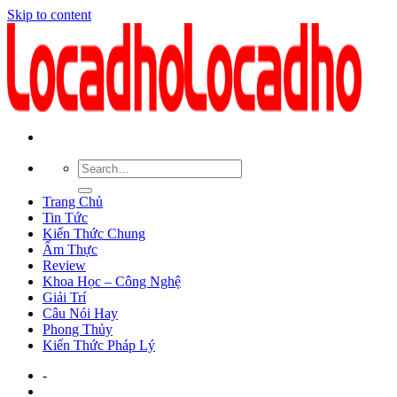
Skip to content
Trang Chủ
Tin Tức
Kiến Thức Chung
Ẩm Thực
Review
Khoa Học – Công Nghệ
Giải Trí
Câu Nói Hay
Phong Thủy
Kiến Thức Pháp Lý
-