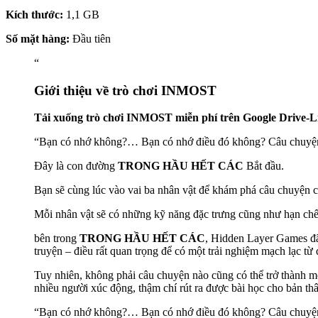
Kích thước:
1,1 GB
Số mặt hàng:
Đầu tiên
“
Giới thiệu về trò chơi INMOST
Tải xuống trò chơi INMOST miễn phí trên Google Drive-
“Bạn có nhớ không?… Bạn có nhớ điều đó không? Câu chuyện 
Đây là con đường
TRONG HẦU HẾT CÁC
Bắt đầu.
Bạn sẽ cùng lúc vào vai ba nhân vật để khám phá câu chuyện củ
Mỗi nhân vật sẽ có những kỹ năng đặc trưng cũng như hạn chế
bên trong
TRONG HẦU HẾT CÁC
, Hidden Layer Games đã 
truyện – điều rất quan trọng để có một trải nghiệm mạch lạc từ 
Tuy nhiên, không phải câu chuyện nào cũng có thể trở thành 
nhiều người xúc động, thậm chí rút ra được bài học cho bản th
“Bạn có nhớ không?… Bạn có nhớ điều đó không? Câu chuyện về