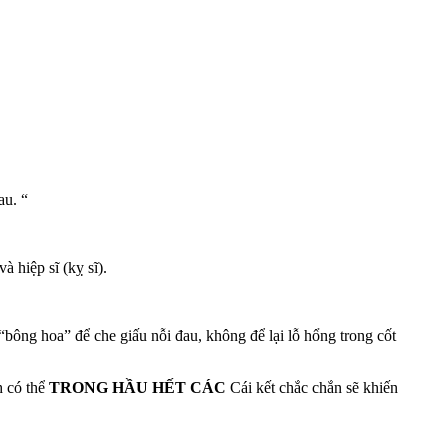
u. “
 hiệp sĩ (kỵ sĩ).
“bông hoa” để che giấu nỗi đau, không để lại lỗ hổng trong cốt
h có thể
TRONG HẦU HẾT CÁC
Cái kết chắc chắn sẽ khiến