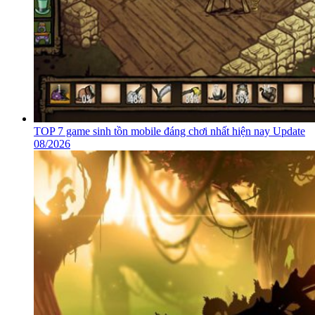
TOP 7 game sinh tồn mobile đáng chơi nhất hiện nay Update
08/2026