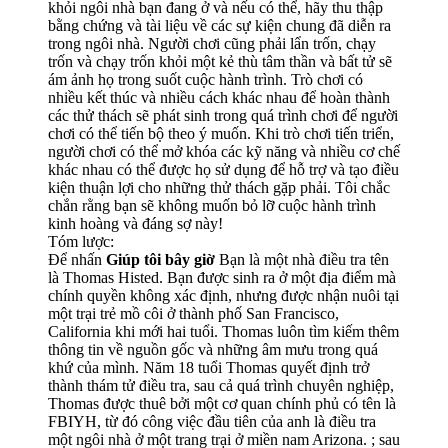
khỏi ngôi nhà bạn đang ở và nếu có thể, hãy thu thập
bằng chứng và tài liệu về các sự kiện chung đã diễn ra
trong ngôi nhà. Người chơi cũng phải lẩn trốn, chạy
trốn và chạy trốn khỏi một kẻ thù tâm thần và bất tử sẽ
ám ảnh họ trong suốt cuộc hành trình. Trò chơi có
nhiều kết thúc và nhiều cách khác nhau để hoàn thành
các thử thách sẽ phát sinh trong quá trình chơi để người
chơi có thể tiến bộ theo ý muốn. Khi trò chơi tiến triển,
người chơi có thể mở khóa các kỹ năng và nhiều cơ chế
khác nhau có thể được họ sử dụng để hỗ trợ và tạo điều
kiện thuận lợi cho những thử thách gặp phải. Tôi chắc
chắn rằng bạn sẽ không muốn bỏ lỡ cuộc hành trình
kinh hoàng và đáng sợ này!
Tóm lược:
Để nhấn
Giúp tôi bây giờ
Bạn là một nhà điều tra tên
là Thomas Histed. Bạn được sinh ra ở một địa điểm mà
chính quyền không xác định, nhưng được nhận nuôi tại
một trại trẻ mồ côi ở thành phố San Francisco,
California khi mới hai tuổi. Thomas luôn tìm kiếm thêm
thông tin về nguồn gốc và những âm mưu trong quá
khứ của mình. Năm 18 tuổi Thomas quyết định trở
thành thám tử điều tra, sau cả quá trình chuyên nghiệp,
Thomas được thuê bởi một cơ quan chính phủ có tên là
FBIYH, từ đó công việc đầu tiên của anh là điều tra
một ngôi nhà ở một trang trại ở miền nam Arizona. ; sau