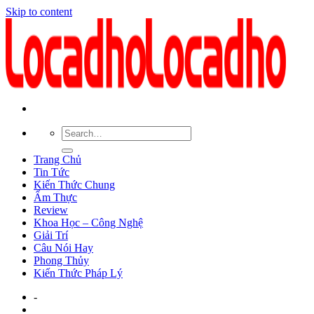
Skip to content
Trang Chủ
Tin Tức
Kiến Thức Chung
Ẩm Thực
Review
Khoa Học – Công Nghệ
Giải Trí
Câu Nói Hay
Phong Thủy
Kiến Thức Pháp Lý
-