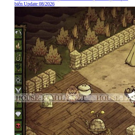
biến Update 08/2026