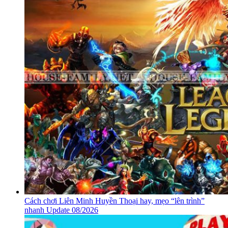
Cách chơi Liên Minh Huyền Thoại hay, mẹo “lên trình”
nhanh Update 08/2026