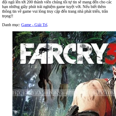
đội ngũ lên tới 200 thành viên chúng tôi tự tin sẽ mang đến cho các
bạn những giây phút trải nghiệm game tuyệt vời. Nếu biết thêm
thông tin về game vui lòng truy cập đến trang nhà phát triển, trân
trọng!!
Danh mục:
Game - Giải Trí
.