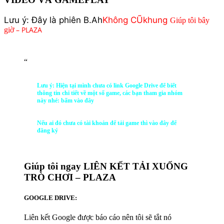
Lưu ý: Đây là phiên B.
Ah
Không
CŨ
khung
Giúp tôi bây
– PLAZA
giờ
“
Lưu ý: Hiện tại mình chưa có link Google Drive để biết
thông tin chi tiết về một số game, các bạn tham gia nhóm
này nhé: bấm vào đây
Nếu ai đó chưa có tài khoản để tải game thì vào đây để
đăng ký
Giúp tôi ngay LIÊN KẾT TẢI XUỐNG
TRÒ CHƠI – PLAZA
GOOGLE DRIVE:
Liên kết Google được báo cáo nên tôi sẽ tắt nó