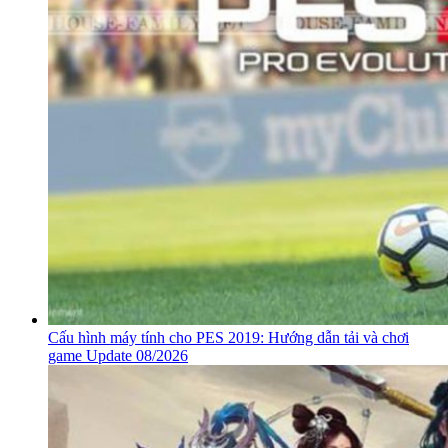
Cấu hình máy tính cho PES 2019: Hướng dẫn tải và chơi
game Update 08/2026