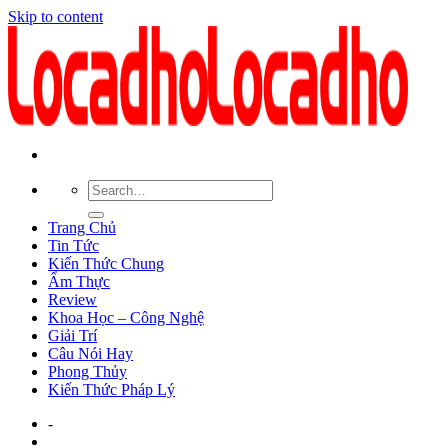
Skip to content
Trang Chủ
Tin Tức
Kiến Thức Chung
Ẩm Thực
Review
Khoa Học – Công Nghệ
Giải Trí
Câu Nói Hay
Phong Thủy
Kiến Thức Pháp Lý
-