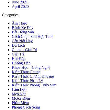
June 2021
April 2020
Categories
Ẩm Thực
Bánh Xe Đẩy
Bất Động Sản
Cách Chọn Sim Hợp Tuổi
Câu Nói Hay
Du Lịch
Game – Giải Trí
Giải Trí
Hỏi Đáp
Hướng Dẫn
Khoa Học – Công Nghệ
Kiến Thức Chung
Kiến Thức Chứng Khoáng
Kiến Thức Pháp Lý
Kiến Thức Phong Thủy Sim
Làm Đẹp
Mẹo Vặt
Motor Điện
Phần Mềm
Phong Cách Sống