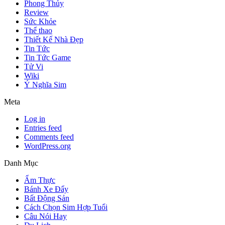
Phong Thủy
Review
Sức Khỏe
Thể thao
Thiết Kế Nhà Đẹp
Tin Tức
Tin Tức Game
Tử Vi
Wiki
Ý Nghĩa Sim
Meta
Log in
Entries feed
Comments feed
WordPress.org
Danh Mục
Ẩm Thực
Bánh Xe Đẩy
Bất Động Sản
Cách Chọn Sim Hợp Tuổi
Câu Nói Hay