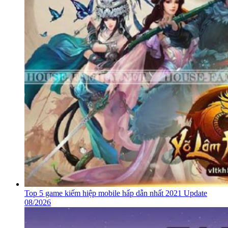
Top 5 game kiếm hiệp mobile hấp dẫn nhất 2021 Update
08/2026