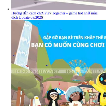
Hướng dẫn cách chơi Play Together – game hot nhất mùa
dịch Update 08/2026