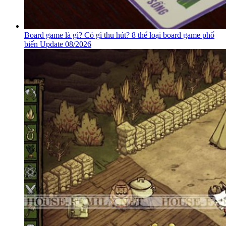
Board game là gì? Có gì thu hút? 8 thể loại board game phổ
biến Update 08/2026