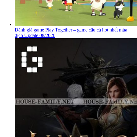
Đánh giá game Play Together – game câu cá hot nhất mùa
dịch Update 08/2026