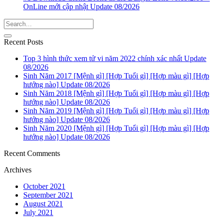
OnLine mới cập nhật Update 08/2026
Recent Posts
Top 3 hình thức xem tử vi năm 2022 chính xác nhất Update
08/2026
Sinh Năm 2017 [Mệnh gì] [Hợp Tuổi gì] [Hợp màu gì] [Hợp
hướng nào] Update 08/2026
Sinh Năm 2018 [Mệnh gì] [Hợp Tuổi gì] [Hợp màu gì] [Hợp
hướng nào] Update 08/2026
Sinh Năm 2019 [Mệnh gì] [Hợp Tuổi gì] [Hợp màu gì] [Hợp
hướng nào] Update 08/2026
Sinh Năm 2020 [Mệnh gì] [Hợp Tuổi gì] [Hợp màu gì] [Hợp
hướng nào] Update 08/2026
Recent Comments
Archives
October 2021
September 2021
August 2021
July 2021