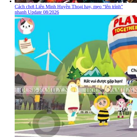
Cách chơi Liên Minh Huyền Thoại hay, mẹo “lên trình”
nhanh Update 08/2026