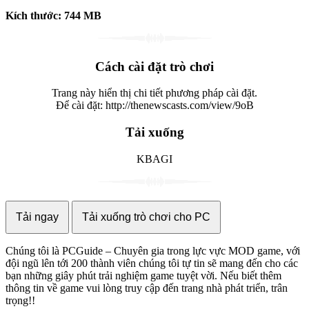
Kích thước: 744 MB
Cách cài đặt trò chơi
Trang này hiển thị chi tiết phương pháp cài đặt.
Để cài đặt: http://thenewscasts.com/view/9oB
Tải xuống
KBAGI
Tải ngay
Tải xuống trò chơi cho PC
Chúng tôi là PCGuide – Chuyên gia trong lực vực MOD game, với
đội ngũ lên tới 200 thành viên chúng tôi tự tin sẽ mang đến cho các
bạn những giây phút trải nghiệm game tuyệt vời. Nếu biết thêm
thông tin về game vui lòng truy cập đến trang nhà phát triển, trân
trọng!!