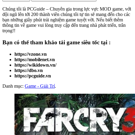
Chúng tôi là PCGuide – Chuyên gia trong lực vực MOD game, với
đội ngũ lên tới 200 thành viên chúng tôi tự tin sẽ mang đến cho các
bạn những giây phút trải nghiệm game tuyệt vời. Nếu biết thêm
thông tin về game vui lòng truy cập đến trang nhà phát triển, trân
trọng!!
Bạn có thể tham khảo
tải game
siêu tốc tại :
https://vzone.vn
https://mobilenet.vn
https://wikidown.vn/
https://dbo.vn
https://pcguide.vn
Danh mục:
Game - Giải Trí
.