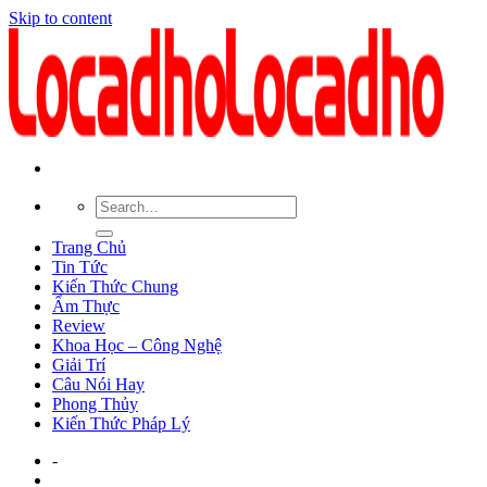
Skip to content
Trang Chủ
Tin Tức
Kiến Thức Chung
Ẩm Thực
Review
Khoa Học – Công Nghệ
Giải Trí
Câu Nói Hay
Phong Thủy
Kiến Thức Pháp Lý
-