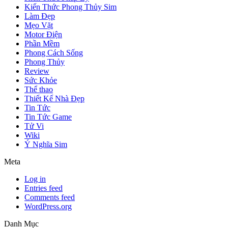
Kiến Thức Phong Thủy Sim
Làm Đẹp
Mẹo Vặt
Motor Điện
Phần Mềm
Phong Cách Sống
Phong Thủy
Review
Sức Khỏe
Thể thao
Thiết Kế Nhà Đẹp
Tin Tức
Tin Tức Game
Tử Vi
Wiki
Ý Nghĩa Sim
Meta
Log in
Entries feed
Comments feed
WordPress.org
Danh Mục