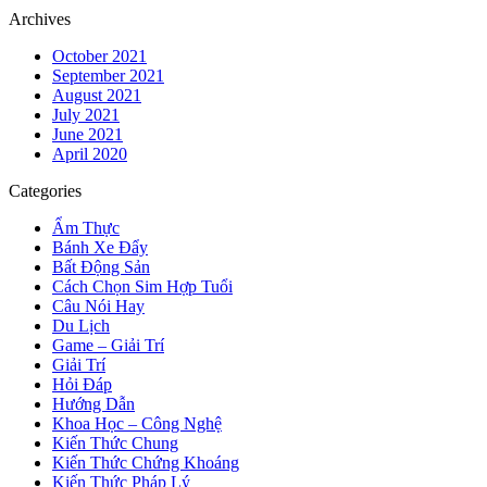
Archives
October 2021
September 2021
August 2021
July 2021
June 2021
April 2020
Categories
Ẩm Thực
Bánh Xe Đẩy
Bất Động Sản
Cách Chọn Sim Hợp Tuổi
Câu Nói Hay
Du Lịch
Game – Giải Trí
Giải Trí
Hỏi Đáp
Hướng Dẫn
Khoa Học – Công Nghệ
Kiến Thức Chung
Kiến Thức Chứng Khoáng
Kiến Thức Pháp Lý