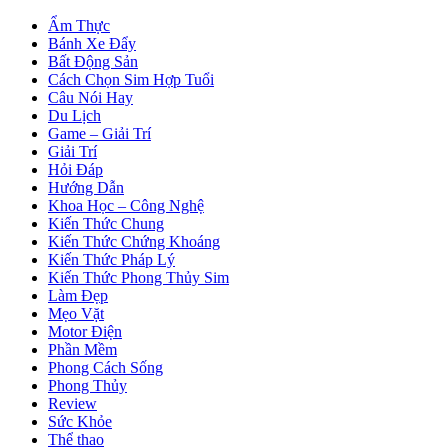
Ẩm Thực
Bánh Xe Đẩy
Bất Động Sản
Cách Chọn Sim Hợp Tuổi
Câu Nói Hay
Du Lịch
Game – Giải Trí
Giải Trí
Hỏi Đáp
Hướng Dẫn
Khoa Học – Công Nghệ
Kiến Thức Chung
Kiến Thức Chứng Khoáng
Kiến Thức Pháp Lý
Kiến Thức Phong Thủy Sim
Làm Đẹp
Mẹo Vặt
Motor Điện
Phần Mềm
Phong Cách Sống
Phong Thủy
Review
Sức Khỏe
Thể thao