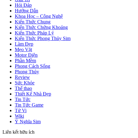
Hỏi Đáp
Hướng Dẫn
Khoa Học – Công Nghệ
Kiến Thức Chung
Kiến Thức Chứng Khoáng
Kiến Thức Pháp Lý
Kiến Thức Phong Thủy Sim
Làm Đẹp
Mẹo Vặt
Motor Điện
Phần Mềm
Phong Cách Sống
Phong Thủy
Review
Sức Khỏe
Thể thao
Thiết Kế Nhà Đẹp
Tin Tức
Tin Tức Game
Tử Vi
Wiki
Ý Nghĩa Sim
Liên kết hữu ích