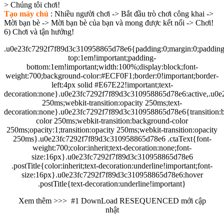
> Chúng tôi chơi!
Tạo máy chủ
: Nhiều người chơi -> Bắt đầu trò chơi công khai ->
Mời bạn bè -> Mời bạn bè của bạn và mong được kết nối -> Chơi!
6) Chơi và tận hưởng!
.u0e23fc7292f7f89d3c310958865d78e6{padding:0;margin:0;padding
top:1em!important;padding-
bottom:1em!important;width:100%;display:block;font-
weight:700;background-color:#ECF0F1;border:0!important;border-
left:4px solid #E67E22!important;text-
decoration:none}.u0e23fc7292f7f89d3c310958865d78e6:active,.u0e2
250ms;webkit-transition:opacity 250ms;text-
decoration:none}.u0e23fc7292f7f89d3c310958865d78e6{transition:
color 250ms;webkit-transition:background-color
250ms;opacity:1;transition:opacity 250ms;webkit-transition:opacity
250ms}.u0e23fc7292f7f89d3c310958865d78e6 .ctaText{font-
weight:700;color:inherit;text-decoration:none;font-
size:16px}.u0e23fc7292f7f89d3c310958865d78e6
.postTitle{color:inherit;text-decoration:underline!important;font-
size:16px}.u0e23fc7292f7f89d3c310958865d78e6:hover
.postTitle{text-decoration:underline!important}
Xem thêm >>>
#1 DownLoad RESEQUENCED mới cập
nhật