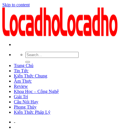
Skip to content
Trang Chủ
Tin Tức
Kiến Thức Chung
Ẩm Thực
Review
Khoa Học – Công Nghệ
Giải Trí
Câu Nói Hay
Phong Thủy
Kiến Thức Pháp Lý
-