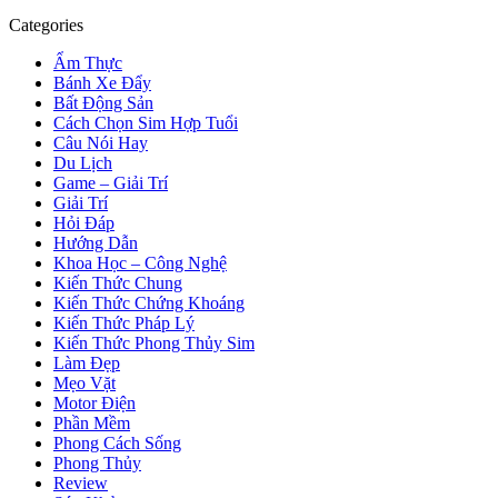
Categories
Ẩm Thực
Bánh Xe Đẩy
Bất Động Sản
Cách Chọn Sim Hợp Tuổi
Câu Nói Hay
Du Lịch
Game – Giải Trí
Giải Trí
Hỏi Đáp
Hướng Dẫn
Khoa Học – Công Nghệ
Kiến Thức Chung
Kiến Thức Chứng Khoáng
Kiến Thức Pháp Lý
Kiến Thức Phong Thủy Sim
Làm Đẹp
Mẹo Vặt
Motor Điện
Phần Mềm
Phong Cách Sống
Phong Thủy
Review