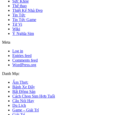
Sức Khỏe
Thể thao
Thiết Kế Nhà Đẹp
Tin Tức
Tin Tức Game
Tử Vi
Wiki
Ý Nghĩa Sim
Meta
Log in
Entries feed
Comments feed
WordPress.org
Danh Mục
Ẩm Thực
Bánh Xe Đẩy
Bất Động Sản
Cách Chọn Sim Hợp Tuổi
Câu Nói Hay
Du Lịch
Game – Giải Trí
Giải Trí