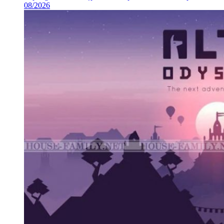
08/2026