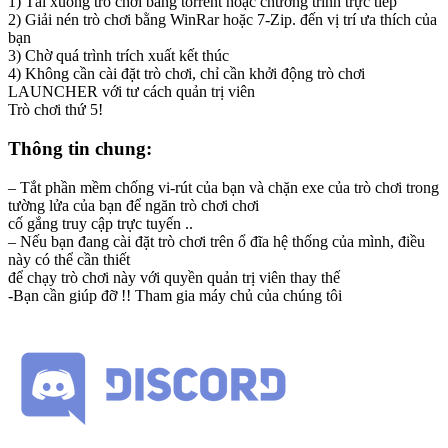
1) Tải xuống trò chơi bằng torrent hoặc chương trình trực tiếp
2) Giải nén trò chơi bằng WinRar hoặc 7-Zip. đến vị trí ưa thích của
bạn
3) Chờ quá trình trích xuất kết thúc
4) Không cần cài đặt trò chơi, chỉ cần khởi động trò chơi
LAUNCHER với tư cách quản trị viên
Trò chơi thứ 5!
Thông tin chung:
– Tắt phần mềm chống vi-rút của bạn và chặn exe của trò chơi trong
tường lửa của bạn để ngăn trò chơi chơi
cố gắng truy cập trực tuyến ..
– Nếu bạn đang cài đặt trò chơi trên ổ đĩa hệ thống của mình, điều
này có thể cần thiết
để chạy trò chơi này với quyền quản trị viên thay thế
-Bạn cần giúp đỡ !! Tham gia máy chủ của chúng tôi