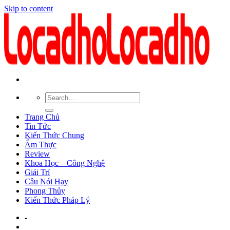
Skip to content
Trang Chủ
Tin Tức
Kiến Thức Chung
Ẩm Thực
Review
Khoa Học – Công Nghệ
Giải Trí
Câu Nói Hay
Phong Thủy
Kiến Thức Pháp Lý
-