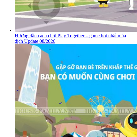
Hướng dẫn cách chơi Play Together – game hot nhất mùa
dịch Update 08/2026