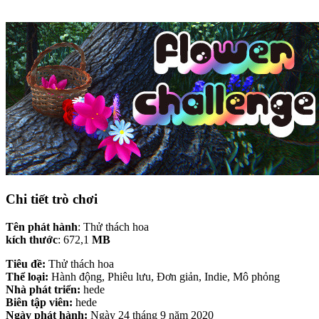
Chi tiết trò chơi
Tên phát hành
: Thử thách hoa
kích thước
: 672,1
MB
Tiêu đề:
Thử thách hoa
Thể loại:
Hành động, Phiêu lưu, Đơn giản, Indie, Mô phỏng
Nhà phát triển:
hede
Biên tập viên:
hede
Ngày phát hành:
Ngày 24 tháng 9 năm 2020