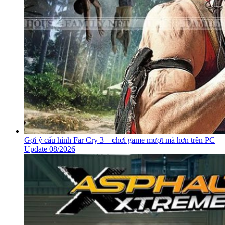
Gợi ý cấu hình Far Cry 3 – chơi game mượt mà hơn trên PC
Update 08/2026