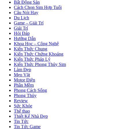
Bất Động Sản
Cách Chọn Sim Hợp Tuổi
Câu Nói Hay
Du Lịch
Game – Giải Trí
Giải Trí
Hỏi Đáp
Hướng Dẫn
Khoa Học – Công Nghệ
Kiến Thức Chung
Kiến Thức Chứng Khoáng
Kiến Thức Pháp Lý
Kiến Thức Phong Thủy Sim
Làm Đẹp
Mẹo Vặt
Motor Điện
Phần Mềm
Phong Cách Sống
Phong Thủy
Review
Sức Khỏe
Thể thao
Thiết Kế Nhà Đẹp
Tin Tức
Tin Tức Game