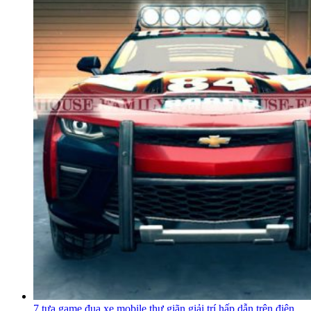
7 tựa game đua xe mobile thư giãn giải trí hấp dẫn trên điện