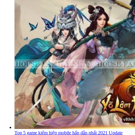
Top 5 game kiếm hiệp mobile hấp dẫn nhất 2021 Update