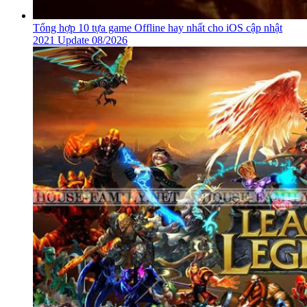
Tổng hợp 10 tựa game Offline hay nhất cho iOS cập nhật
2021 Update 08/2026