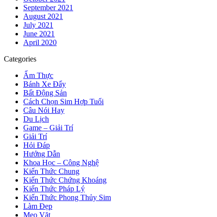
September 2021
August 2021
July 2021
June 2021
April 2020
Categories
Ẩm Thực
Bánh Xe Đẩy
Bất Động Sản
Cách Chọn Sim Hợp Tuổi
Câu Nói Hay
Du Lịch
Game – Giải Trí
Giải Trí
Hỏi Đáp
Hướng Dẫn
Khoa Học – Công Nghệ
Kiến Thức Chung
Kiến Thức Chứng Khoáng
Kiến Thức Pháp Lý
Kiến Thức Phong Thủy Sim
Làm Đẹp
Mẹo Vặt