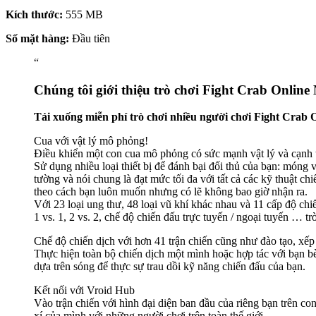
Kích thước:
555 MB
Số mặt hàng:
Đầu tiên
“
Chúng tôi giới thiệu trò chơi Fight Crab Online
Tải xuống miễn phí trò chơi nhiều người chơi Fight Crab O
Cua với vật lý mô phỏng!
Điều khiển một con cua mô phỏng có sức mạnh vật lý và cạnh t
Sử dụng nhiều loại thiết bị để đánh bại đối thủ của bạn: móng
tường và nói chung là đạt mức tối đa với tất cả các kỹ thuật c
theo cách bạn luôn muốn nhưng có lẽ không bao giờ nhận ra.
Với 23 loại ung thư, 48 loại vũ khí khác nhau và 11 cấp độ chi
1 vs. 1, 2 vs. 2, chế độ chiến đấu trực tuyến / ngoại tuyến … t
Chế độ chiến dịch với hơn 41 trận chiến cũng như đào tạo, xếp
Thực hiện toàn bộ chiến dịch một mình hoặc hợp tác với bạn bè
dựa trên sóng để thực sự trau dồi kỹ năng chiến đấu của bạn.
Kết nối với Vroid Hub
Vào trận chiến với hình đại diện ban đầu của riêng bạn trên c
xí của mình với những người chơi trên toàn thế giới.