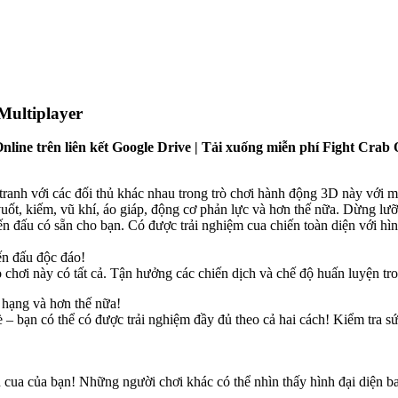
 Multiplayer
nline trên liên kết Google Drive | Tải xuống miễn phí Fight Crab
ranh với các đối thủ khác nhau trong trò chơi hành động 3D này với m
 vuốt, kiếm, vũ khí, áo giáp, động cơ phản lực và hơn thế nữa. Dừng lư
hiến đấu có sẵn cho bạn. Có được trải nghiệm cua chiến toàn diện với hì
ến đấu độc đáo!
rò chơi này có tất cả. Tận hưởng các chiến dịch và chế độ huấn luyện tro
 hạng và hơn thế nữa!
 – bạn có thể có được trải nghiệm đầy đủ theo cả hai cách! Kiểm tra 
on cua của bạn! Những người chơi khác có thể nhìn thấy hình đại diện b