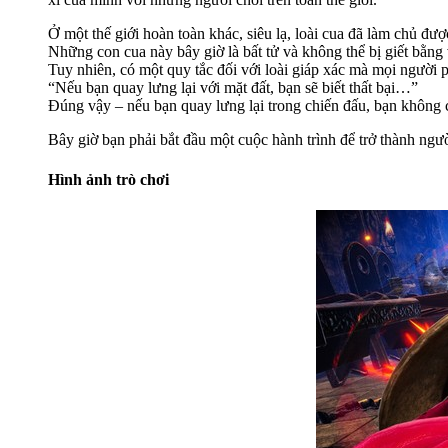
Ở một thế giới hoàn toàn khác, siêu lạ, loài cua đã làm chủ đư
Những con cua này bây giờ là bất tử và không thể bị giết bằng 
Tuy nhiên, có một quy tắc đối với loài giáp xác mà mọi người p
“Nếu bạn quay lưng lại với mặt đất, bạn sẽ biết thất bại…”
Đúng vậy – nếu bạn quay lưng lại trong chiến đấu, bạn không 
Bây giờ bạn phải bắt đầu một cuộc hành trình để trở thành ngườ
Hình ảnh trò chơi