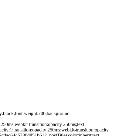
:block;font-weight:700;background-
50ms;webkit-transition:opacity 250ms;text-
y:1;transition:opacity 250ms;webkit-transition:opacity
cdac6446380d851b612 .postTitle{color:inherit;text-