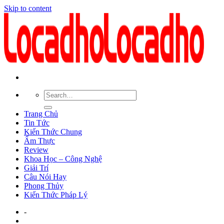
Skip to content
Trang Chủ
Tin Tức
Kiến Thức Chung
Ẩm Thực
Review
Khoa Học – Công Nghệ
Giải Trí
Câu Nói Hay
Phong Thủy
Kiến Thức Pháp Lý
-