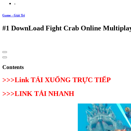
-
Game - Giải Trí
#1 DownLoad Fight Crab Online Multiplay
Contents
>>>Link TẢI XUỐNG TRỰC TIẾP
>>>LINK TẢI NHANH