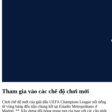
Tham gia vào các chế độ chơi mới
Chơi chế độ mới của giải đấu UEFA Champions League nổi tiếng
từ vòng bảng đến trận chung kết tại Estadio Metropolitano ở
Madrid. ** Xây dựng đội bóng trong mơ của bạn với các cập nhật