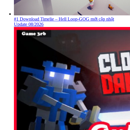
#1 Download Timelie – Hell Loop-GOG mới cập nhật
Update 08/2026