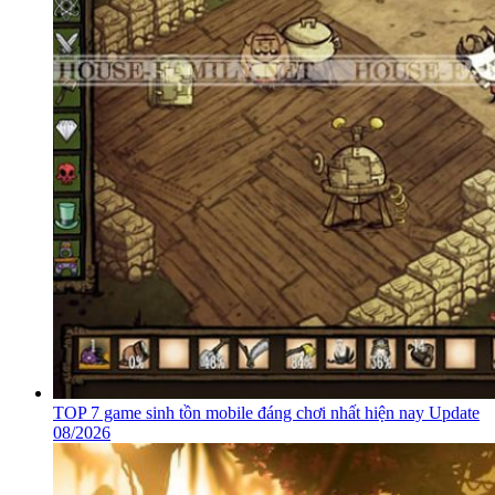
TOP 7 game sinh tồn mobile đáng chơi nhất hiện nay Update
08/2026