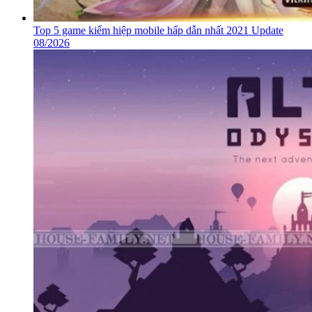
Top 5 game kiếm hiệp mobile hấp dẫn nhất 2021 Update
08/2026