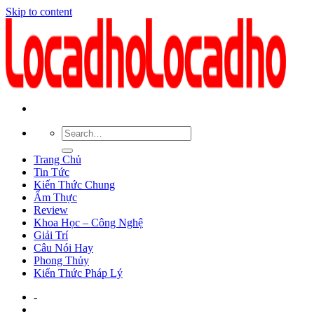
Skip to content
Trang Chủ
Tin Tức
Kiến Thức Chung
Ẩm Thực
Review
Khoa Học – Công Nghệ
Giải Trí
Câu Nói Hay
Phong Thủy
Kiến Thức Pháp Lý
-