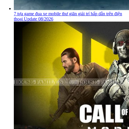
7 tựa game đua xe mobile thư giãn giải trí hấp dẫn trên điện
thoại Update 08/2026