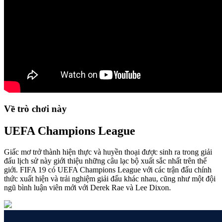
Về trò chơi này
UEFA Champions League
Giấc mơ trở thành hiện thực và huyền thoại được sinh ra trong giải
đấu lịch sử này giới thiệu những câu lạc bộ xuất sắc nhất trên thế
giới. FIFA 19 có UEFA Champions League với các trận đấu chính
thức xuất hiện và trải nghiệm giải đấu khác nhau, cũng như một đội
ngũ bình luận viên mới với Derek Rae và Lee Dixon.