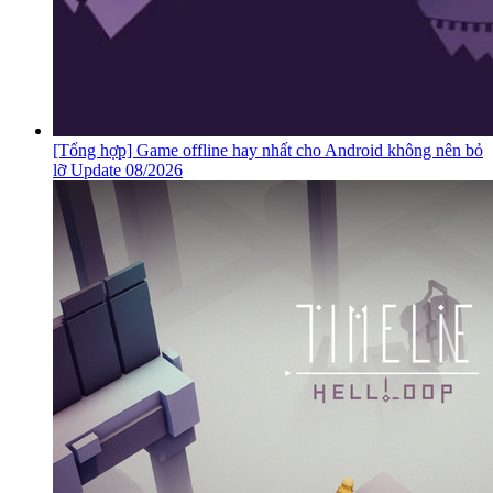
[Tổng hợp] Game offline hay nhất cho Android không nên bỏ
lỡ Update 08/2026