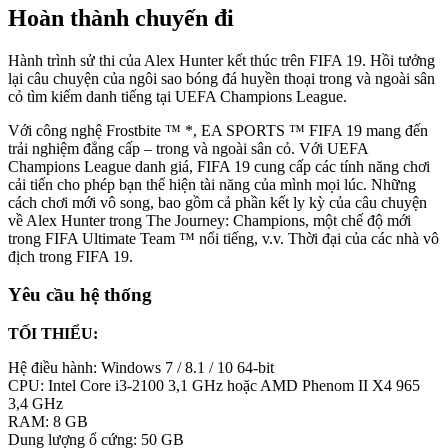
Hoàn thành chuyến đi
Hành trình sử thi của Alex Hunter kết thúc trên FIFA 19. Hồi tưởng
lại câu chuyện của ngôi sao bóng đá huyền thoại trong và ngoài sân
cỏ tìm kiếm danh tiếng tại UEFA Champions League.
Với công nghệ Frostbite ™ *, EA SPORTS ™ FIFA 19 mang đến
trải nghiệm đẳng cấp – trong và ngoài sân cỏ. Với UEFA
Champions League danh giá, FIFA 19 cung cấp các tính năng chơi
cải tiến cho phép bạn thể hiện tài năng của mình mọi lúc. Những
cách chơi mới vô song, bao gồm cả phần kết ly kỳ của câu chuyện
về Alex Hunter trong The Journey: Champions, một chế độ mới
trong FIFA Ultimate Team ™ nổi tiếng, v.v. Thời đại của các nhà vô
địch trong FIFA 19.
Yêu cầu hệ thống
TỐI THIỂU:
Hệ điều hành: Windows 7 / 8.1 / 10 64-bit
CPU: Intel Core i3-2100 3,1 GHz hoặc AMD Phenom II X4 965
3,4 GHz
RAM: 8 GB
Dung lượng ổ cứng: 50 GB