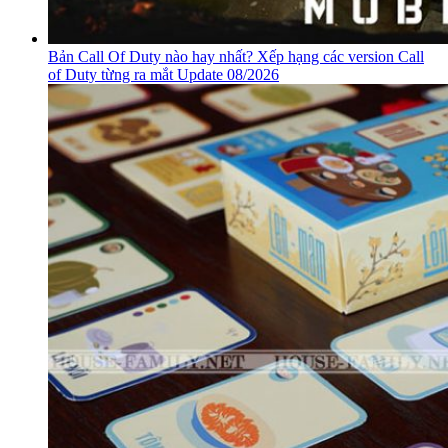
Bản Call Of Duty nào hay nhất? Xếp hạng các version Call
of Duty từng ra mắt Update 08/2026