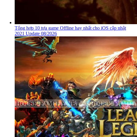
Tổng hợp 10 tựa game Offline hay nhất cho iOS cập nhật
2021 Update 08/2026