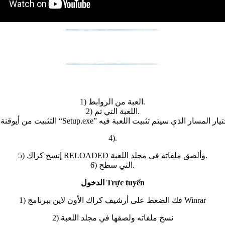
1) العبة من الروابط.
2) اللعبة التي تم.
4).
5) إنسخ كراك RELOADED وألصق ملفاته في مجلد اللعبة.
6) التي سطح.
الدخول Trực tuyến
1) فك الضغط على أرشيف كراك الأون لاين ببرنامج Winrar
2) نسخ ملفاته ولصقها في مجلد اللعبة