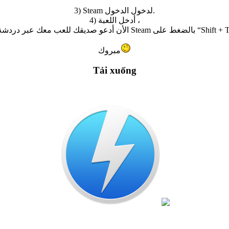
3) Steam لدخول الدخول.
4) أدخل اللعبة ،
5) الأن أدعو صديقك للعب معك عبر دردشة Steam غط على
مبروك
Tải xuống