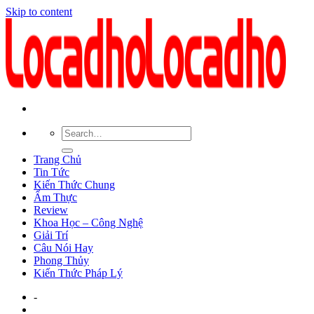
Skip to content
Trang Chủ
Tin Tức
Kiến Thức Chung
Ẩm Thực
Review
Khoa Học – Công Nghệ
Giải Trí
Câu Nói Hay
Phong Thủy
Kiến Thức Pháp Lý
-