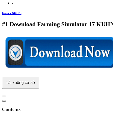
-
Game - Giải Trí
#1 Download Farming Simulator 17 KUHN
Tải xuống cơ sở
Contents