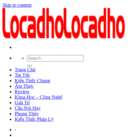
Skip to content
Trang Chủ
Tin Tức
Kiến Thức Chung
Ẩm Thực
Review
Khoa Học – Công Nghệ
Giải Trí
Câu Nói Hay
Phong Thủy
Kiến Thức Pháp Lý
-