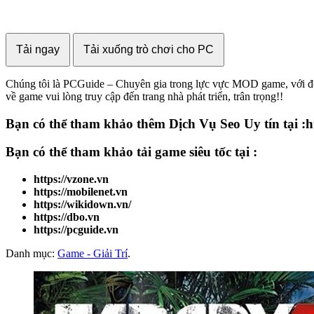
Tải ngay
Tải xuống trò chơi cho PC
Chúng tôi là PCGuide – Chuyên gia trong lực vực MOD game, với đội n
về game vui lòng truy cập đến trang nhà phát triển, trân trọng!!
Bạn có thể tham khảo thêm Dịch Vụ Seo Uy tín tại :ht
Bạn có thể tham khảo
tải game
siêu tốc tại :
https://vzone.vn
https://mobilenet.vn
https://wikidown.vn/
https://dbo.vn
https://pcguide.vn
Danh mục:
Game - Giải Trí
.