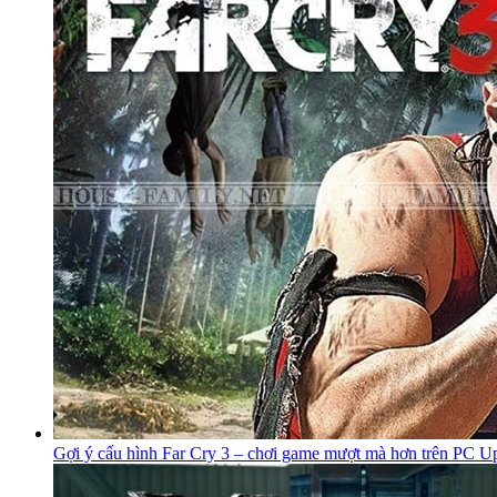
Gợi ý cấu hình Far Cry 3 – chơi game mượt mà hơn trên PC U