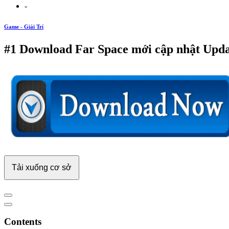
-
Game - Giải Trí
#1 Download Far Space mới cập nhật Upda
Tải xuống cơ sở
Contents