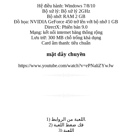
Hệ điều hành: Windows 7/8/10
Bộ xử lý: Bộ xử lý 2GHz
Bộ nhớ: RAM 2 GB
Đồ họa: NVIDIA GeForce 450 trở lên với bộ nhớ 1 GB
DirectX: Phiên bản 9.0
Mạng: kết nối internet băng thông rộng
Lưu trữ: 300 MB chỗ trống khả dụng
Card âm thanh: tiêu chuẩn
mặt dây chuyền
https://www.youtube.com/watch?v=ePNaliZYwJw
1) اللعبة من الروابط.
2) فك ضغط اللعبة
3) اللعبة