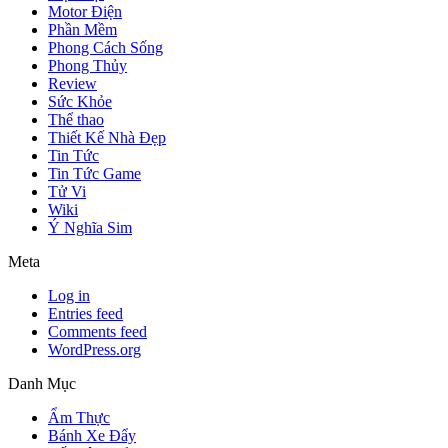
Motor Điện
Phần Mềm
Phong Cách Sống
Phong Thủy
Review
Sức Khỏe
Thể thao
Thiết Kế Nhà Đẹp
Tin Tức
Tin Tức Game
Tử Vi
Wiki
Ý Nghĩa Sim
Meta
Log in
Entries feed
Comments feed
WordPress.org
Danh Mục
Ẩm Thực
Bánh Xe Đẩy