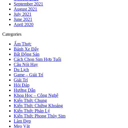
September 2021
August 2021
July 2021
June 2021
April 2020
Categories
Ẩm Thực
Bánh Xe Đẩy
Bất Động Sản
Cách Chọn Sim Hợp Tuổi
Câu Nói Hay
Du Lịch
Game – Giải Trí
Giải Trí
Hỏi Đáp
Hướng Dẫn
Khoa Học – Công Nghệ
Kiến Thức Chung
Kiến Thức Chứng Khoáng
Kiến Thức Pháp Lý
Kiến Thức Phong Thủy Sim
Làm Đẹp
Mẹo Vặt