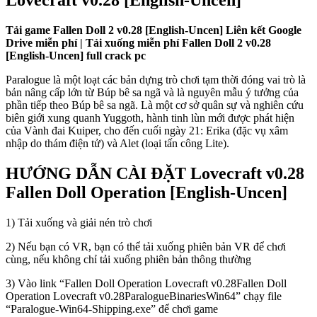
Lovecraft v0.28 [English-Uncen]
Tải game Fallen Doll 2 v0.28 [English-Uncen] Liên kết Google
Drive miễn phí | Tải xuống miễn phí Fallen Doll 2 v0.28
[English-Uncen] full crack pc
Paralogue là một loạt các bản dựng trò chơi tạm thời đóng vai trò là
bản nâng cấp lớn từ Búp bê sa ngã và là nguyên mẫu ý tưởng của
phần tiếp theo Búp bê sa ngã. Là một cơ sở quân sự và nghiên cứu
biên giới xung quanh Yuggoth, hành tinh lùn mới được phát hiện
của Vành đai Kuiper, cho đến cuối ngày 21: Erika (đặc vụ xâm
nhập do thám điện tử) và Alet (loại tấn công Lite).
HƯỚNG DẪN CÀI ĐẶT Lovecraft v0.28
Fallen Doll Operation [English-Uncen]
1) Tải xuống và giải nén trò chơi
2) Nếu bạn có VR, bạn có thể tải xuống phiên bản VR để chơi
cùng, nếu không chỉ tải xuống phiên bản thông thường
3) Vào link “Fallen Doll Operation Lovecraft v0.28Fallen Doll
Operation Lovecraft v0.28ParalogueBinariesWin64” chạy file
“Paralogue-Win64-Shipping.exe” để chơi game