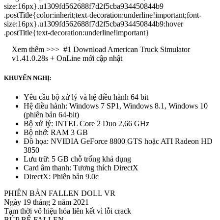
size:16px}.u1309fd562688f7d2f5cba934450844b9
.postTitle{color:inherit;text-decoration:underline!important;font-
size:16px}.u1309fd562688f7d2f5cba934450844b9:hover
.postTitle{text-decoration:underline!important}
Xem thêm >>>
#1 Download American Truck Simulator
v1.41.0.28s + OnLine mới cập nhật
KHUYẾN NGHỊ:
Yêu cầu bộ xử lý và hệ điều hành 64 bit
Hệ điều hành: Windows 7 SP1, Windows 8.1, Windows 10
(phiên bản 64-bit)
Bộ xử lý: INTEL Core 2 Duo 2,66 GHz
Bộ nhớ: RAM 3 GB
Đồ họa: NVIDIA GeForce 8800 GTS hoặc ATI Radeon HD
3850
Lưu trữ: 5 GB chỗ trống khả dụng
Card âm thanh: Tương thích DirectX
DirectX: Phiên bản 9.0c
PHIÊN BẢN FALLEN DOLL VR
Ngày 19 tháng 2 năm 2021
Tạm thời vô hiệu hóa liên kết vì lỗi crack
BÚP BÊ FALLEN