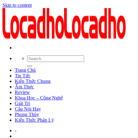
Skip to content
Trang Chủ
Tin Tức
Kiến Thức Chung
Ẩm Thực
Review
Khoa Học – Công Nghệ
Giải Trí
Câu Nói Hay
Phong Thủy
Kiến Thức Pháp Lý
-