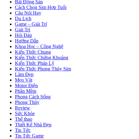
Bất Động Sản
Cách Chọn Sim Hợp Tuổi
Câu Nói Hay
Du Lịch
Game – Giải Trí
Giải Trí
Hỏi Đáp
Hướng Dẫn
Khoa Học – Công Nghệ
Kiến Thức Chung
Kiến Thức Chứng Khoáng
Kiến Thức Pháp Lý
Kiến Thức Phong Thủy Sim
Làm Đẹp
Mẹo Vặt
Motor Điện
Phần Mềm
Phong Cách Sống
Phong Thủy
Review
Sức Khỏe
Thể thao
Thiết Kế Nhà Đẹp
Tin Tức
Tin Tức Game