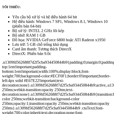
TỐI THIỂU:
Yêu cầu bộ xử lý và hệ điều hành 64 bit
Hệ điều hành: Windows 7 SP1, Windows 8.1, Windows 10
(phiên bản 64-bit)
Bộ xử lý: INTEL 2 GHz lõi kép
Bộ nhớ: RAM 1 GB
Đồ họa: NVIDIA GeForce 6800 hoặc ATI Radeon x1950
Lưu trữ: 5 GB chỗ trống khả dụng
Card âm thanh: Tương thích DirectX
DirectX: Phiên bản 9.0c
.u1309fd562688f7d2f5cba934450844b9{padding:0;margin:0;paddin
top:1em!important;padding-
bottom:1em!important;width:100%;display:block;font-
weight:700;background-color:#ECF0F1;border:0!important;border-
left:4px solid #E67E22!important;text-
decoration:none}.u1309fd562688f7d2f5cba934450844b9:active,.u130
250ms;webkit-transition:opacity 250ms;text-
decoration:none}.u1309fd562688f7d2f5cba934450844b9{transition:
color 250ms;webkit-transition:background-color
250ms;opacity:1;transition:opacity 250ms;webkit-transition:opacity
250ms}.u1309fd562688f7d2f5cba934450844b9 .ctaText{font-
weight:700;color:inherit;text-decoration:none;font-