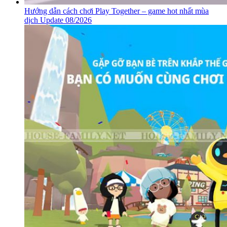
Hướng dẫn cách chơi Play Together – game hot nhất mùa
dịch Update 08/2026