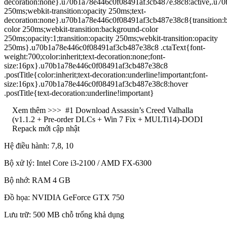
decoration:none}.u70b1a78e446c0f08491af3cb487e38c8:active,.u70b
250ms;webkit-transition:opacity 250ms;text-
decoration:none}.u70b1a78e446c0f08491af3cb487e38c8{transition:
color 250ms;webkit-transition:background-color
250ms;opacity:1;transition:opacity 250ms;webkit-transition:opacity
250ms}.u70b1a78e446c0f08491af3cb487e38c8 .ctaText{font-
weight:700;color:inherit;text-decoration:none;font-
size:16px}.u70b1a78e446c0f08491af3cb487e38c8
.postTitle{color:inherit;text-decoration:underline!important;font-
size:16px}.u70b1a78e446c0f08491af3cb487e38c8:hover
.postTitle{text-decoration:underline!important}
Xem thêm >>>
#1 Download Assassin’s Creed Valhalla
(v1.1.2 + Pre-order DLCs + Win 7 Fix + MULTi14)-DODI
Repack mới cập nhật
Hệ điều hành: 7,8, 10
Bộ xử lý: Intel Core i3-2100 / AMD FX-6300
Bộ nhớ: RAM 4 GB
Đồ họa: NVIDIA GeForce GTX 750
Lưu trữ: 500 MB chỗ trống khả dụng