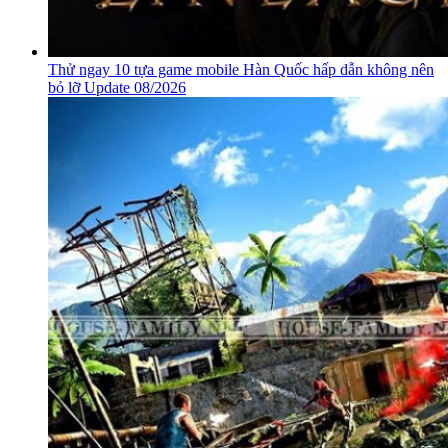
Thử ngay 10 tựa game mobile Hàn Quốc hấp dẫn không nên
bỏ lỡ Update 08/2026