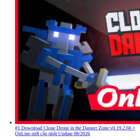
#1 Download Clone Drone in the Danger Zone v0.19.2.66 +
OnLine mới cập nhật Update 08/2026