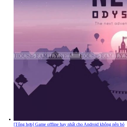
[Tổng hợp] Game offline hay nhất cho Android không nên bỏ