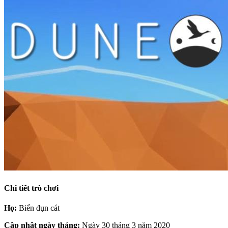
Chi tiết trò chơi
Họ:
Biển đụn cát
Cập nhật ngày tháng:
Ngày 30 tháng 3 năm 2020