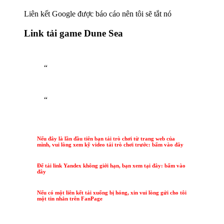
Liên kết Google được báo cáo nên tôi sẽ tắt nó
Link tải game Dune Sea
“
“
Nếu đây là lần đầu tiên bạn tải trò chơi từ trang web của
mình, vui lòng xem kỹ video tải trò chơi trước: bấm vào đây
Để tải link Yandex không giới hạn, bạn xem tại đây: bấm vào
đây
Nếu có một liên kết tải xuống bị hỏng, xin vui lòng gửi cho tôi
một tin nhắn trên FanPage