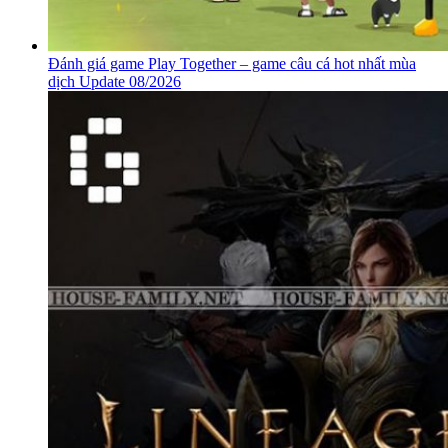
Đánh giá game Play Together – game câu cá hot nhất mùa
dịch Update 08/2026