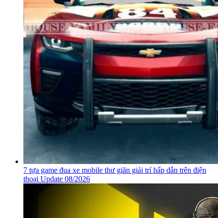
7 tựa game đua xe mobile thư giãn giải trí hấp dẫn trên điện
thoại Update 08/2026