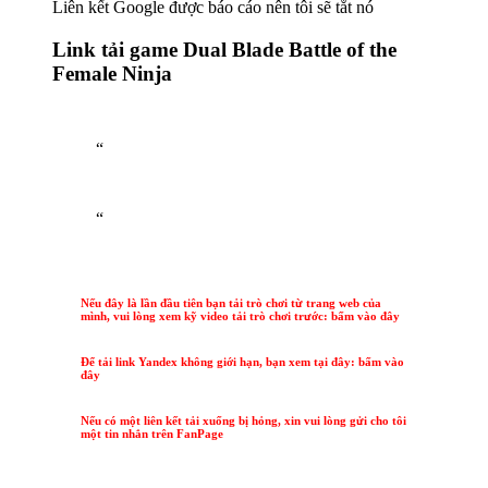
Liên kết Google được báo cáo nên tôi sẽ tắt nó
Link tải game Dual Blade Battle of the
Female Ninja
“
“
Nếu đây là lần đầu tiên bạn tải trò chơi từ trang web của
mình, vui lòng xem kỹ video tải trò chơi trước: bấm vào đây
Để tải link Yandex không giới hạn, bạn xem tại đây: bấm vào
đây
Nếu có một liên kết tải xuống bị hỏng, xin vui lòng gửi cho tôi
một tin nhắn trên FanPage