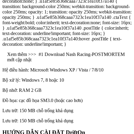
decoration:none; } .u1af5e85b368caaa7323c1ea10f37a140 {
transition: background-color 250ms; webkit-transition: background-
color 250ms; opacity: 1; transition: opacity 250ms; webkit-transition:
opacity 250ms; } .u1af5e85b368caaa7323c1ea10f37a140 .ctaText {
font-weight:bold; color:inherit; text-decoration:none; font-size: 16px;
} .u1af5e85b368caaa7323c1ea10f37a140 .postTitle { color:inherit;
text-decoration: underline!important; font-size: 16px; }
.u1af5e85b368caaa7323c1ea10f37a140:hover .postTitle { text-
decoration: underline!important; }
Xem thêm >>>
#1 Download Nash Racing-POSTMORTEM
mới cập nhật
Hệ điều hành: Microsoft Windows XP / Vista / 7/8/10
Bộ xử lý: Windows 7, 8 hoặc 10
Bộ nhớ: RAM 2 GB
Đồ họa: cạc đồ họa SM3.0 (hoặc cao hơn)
Lưu trữ: 150 MB chỗ trống khả dụng
Lưu trữ: 150 MB chỗ trống khả dụng
HƯỚNG DẪN CÀI ĐẶT DriftOn