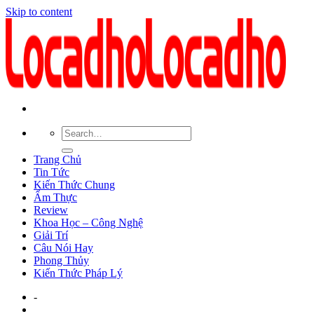
Skip to content
Trang Chủ
Tin Tức
Kiến Thức Chung
Ẩm Thực
Review
Khoa Học – Công Nghệ
Giải Trí
Câu Nói Hay
Phong Thủy
Kiến Thức Pháp Lý
-