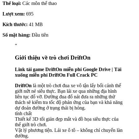
Thể loại:
Các môn thể thao
Lượt xem:
695
Kích thước:
41 MB
Số mặt hàng:
Đầu tiên
“
Giới thiệu về trò chơi DriftOn
Link tải game DriftOn miễn phí Google Drive | Tải
xuống miễn phí DriftOn Full Crack PC
DriftOn
là một trò chơi đua xe vô tận lấy bối cảnh thế
giới nứt nẻ siêu thực. Bạn lái xe qua những địa hình
liên tục đổ vỡ. Đường đua đổ nát đưa ra những thử
thách sẽ kiểm tra tốc độ phản ứng của bạn và khả năng
dự đoán đường ở trạng thái bị hỏng.
tính chất
Thiết kế 3D tối giản đẹp mắt và đồ họa siêu thực của
thế giới trò chơi.
Vật lý phương tiện. Lái xe ô tô – không chỉ chuyển làn
đường.