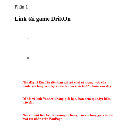
Phần 1
Link tải game DriftOn
“
“
Nếu đây là lần đầu tiên bạn tải trò chơi từ trang web của
mình, vui lòng xem kỹ video tải trò chơi trước: bấm vào đây
Để tải về link Yandex không giới hạn, bạn xem tại đây: bấm
vào đây
Nếu có một liên kết tải xuống bị hỏng, xin vui lòng gửi cho tôi
một tin nhắn trên FanPage