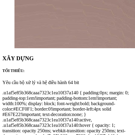
XÂY DỰNG
TỐI THIỂU:
Yêu cầu bộ xử lý và hệ điều hành 64 bit
.u1af5e85b368caaa7323c1ea10f37a140 { padding:0px; margin: 0;
padding-top:1em!important; padding-bottom:1em!important;
width:100%; display: block; font-weight:bold; background-
color:#ECF0F1; border:0!important; border-left:4px solid
#E67E22!important; text-decoration:none; }
.u1af5e85b368caaa7323c1ea10f37a140:active,
.u1af5e85b368caaa7323c1ea10f37a140:hover { opacity: 1;
transition: opacity 250ms; webkit-transition: opacity 250ms; text-