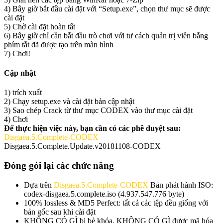
4) Bây giờ bắt đầu cài đặt với “Setup.exe”, chọn thư mục sẽ được
cài đặt
5) Chờ cài đặt hoàn tất
6) Bây giờ chỉ cần bắt đầu trò chơi với tư cách quản trị viên bằng
phím tắt đã được tạo trên màn hình
7) Chơi!
Cập nhật
1) trích xuất
2) Chạy setup.exe và cài đặt bản cập nhật
3) Sao chép Crack từ thư mục CODEX vào thư mục cài đặt
4) Chơi
Để thực hiện việc này, bạn cần có các phê duyệt sau:
Disgaea.5.Complete-CODEX
Disgaea.5.Complete.Update.v20181108-CODEX
Đóng gói lại các chức năng
Dựa trên
Disgaea.5.Complete-CODEX
Bản phát hành ISO:
codex-disgaea.5.complete.iso (4.937.547.776 byte)
100% lossless & MD5 Perfect: tất cả các tệp đều giống với
bản gốc sau khi cài đặt
KHÔNG CÓ GÌ bị bẻ khóa, KHÔNG CÓ GÌ được mã hóa