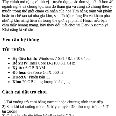
Tùy chỉnh mở rộng và thú vị – tuyển dụng các đơn vị mới từ hơn 40
ngành nghề và chủng tộc, sau đó tham gia và củng cố chúng theo ý
muốn trong thế giới chara cá nhân của họ! Tìm hàng trăm vật phẩm
hoặc tự chế tạo tại nhà giả kim, sau đó bật chúng lên và khám phá
những khả năng tiềm ẩn trong thế giới vật phẩm! Hoặc, nếu bạn
cảm thấy hoang mang, hãy thay đổi luật chơi tại Dark Assembly!
Khả năng là vô tận!
Yêu cầu hệ thống
TỐI THIỂU:
Hệ điều hành:
Windows 7 SP1 / 8.1 / 10 64bit
Bộ xử lý:
Intel Core i3-2100 3,1 GHz
Ký ức:
6 GB RAM
Đồ họa:
GeForce GTX 560 Ti
DirectX:
Phiên bản 11
Kho:
20 GB dung lượng khả dụng
Cách cài đặt trò chơi
1) Tải xuống trò chơi bằng torrent hoặc chương trình trực tiếp
2) Sau khi tải xuống trò chơi, hãy chuyển đến thư mục trò chơi đã
tải xuống
3) Giải nén các tệp bằng WinRar hoặc 7-Zip