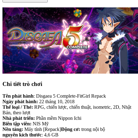
Chi tiết trò chơi
Tên phát hành
: Disgaea 5 Complete-FitGirl Repack
Ngày phát hành:
22 tháng 10, 2018
Thể loại / Thẻ:
RPG, chiến lược, chiến thuật, isometric, 2D, Nhật
Bản, theo lượt
Nhà phát triển:
Phần mềm Nippon Ichi
Biên tập viên:
NIS Mỹ
Nền tảng:
Máy tính [Repack]
Động cơ:
trong nội bộ
nguyên
kích thước
: 4,6 GB