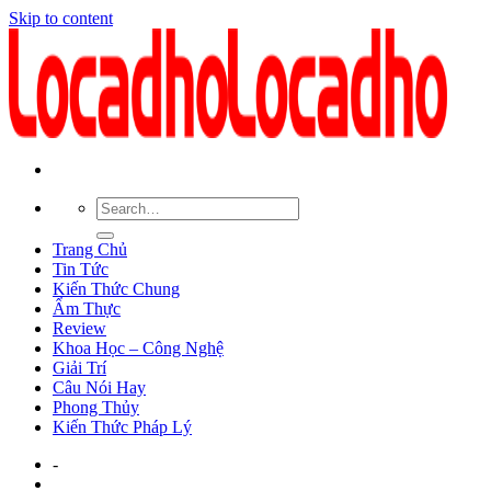
Skip to content
Trang Chủ
Tin Tức
Kiến Thức Chung
Ẩm Thực
Review
Khoa Học – Công Nghệ
Giải Trí
Câu Nói Hay
Phong Thủy
Kiến Thức Pháp Lý
-