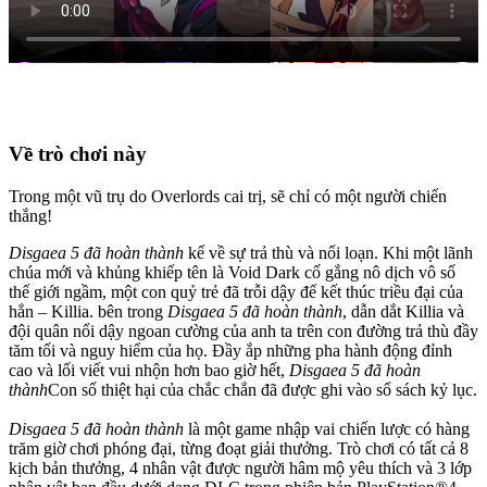
Về trò chơi này
Trong một vũ trụ do Overlords cai trị, sẽ chỉ có một người chiến
thắng!
Disgaea 5 đã hoàn thành
kể về sự trả thù và nổi loạn. Khi một lãnh
chúa mới và khủng khiếp tên là Void Dark cố gắng nô dịch vô số
thế giới ngầm, một con quỷ trẻ đã trỗi dậy để kết thúc triều đại của
hắn – Killia. bên trong
Disgaea 5 đã hoàn thành
, dẫn dắt Killia và
đội quân nổi dậy ngoan cường của anh ta trên con đường trả thù đầy
tăm tối và nguy hiểm của họ. Đầy ắp những pha hành động đỉnh
cao và lối viết vui nhộn hơn bao giờ hết,
Disgaea 5 đã hoàn
thành
Con số thiệt hại của chắc chắn đã được ghi vào sổ sách kỷ lục.
Disgaea 5 đã hoàn thành
là một game nhập vai chiến lược có hàng
trăm giờ chơi phóng đại, từng đoạt giải thưởng. Trò chơi có tất cả 8
kịch bản thưởng, 4 nhân vật được người hâm mộ yêu thích và 3 lớp