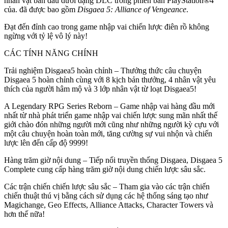
nhân vật ban đầu dưới dạng DLC ​​trong phiên bản PlayStation®4
của. đã được bao gồm
Disgaea 5: Alliance of Vengeance
.
Đạt đến đỉnh cao trong game nhập vai chiến lược điên rồ không
ngừng với tỷ lệ vô lý này!
CÁC TÍNH NĂNG CHÍNH
Trải nghiệm Disgaea5 hoàn chỉnh – Thưởng thức câu chuyện
Disgaea 5 hoàn chỉnh cùng với 8 kịch bản thưởng, 4 nhân vật yêu
thích của người hâm mộ và 3 lớp nhân vật từ loạt Disgaea5!
A Legendary RPG Series Reborn – Game nhập vai hàng đầu mới
nhất từ ​​nhà phát triển game nhập vai chiến lược sung mãn nhất thế
giới chào đón những người mới cũng như những người kỳ cựu với
một câu chuyện hoàn toàn mới, tăng cường sự vui nhộn và chiến
lược lên đến cấp độ 9999!
Hàng trăm giờ nội dung – Tiếp nối truyền thống Disgaea, Disgaea 5
Complete cung cấp hàng trăm giờ nội dung chiến lược sâu sắc.
Các trận chiến chiến lược sâu sắc – Tham gia vào các trận chiến
chiến thuật thú vị bằng cách sử dụng các hệ thống sáng tạo như
Magichange, Geo Effects, Alliance Attacks, Character Towers và
hơn thế nữa!