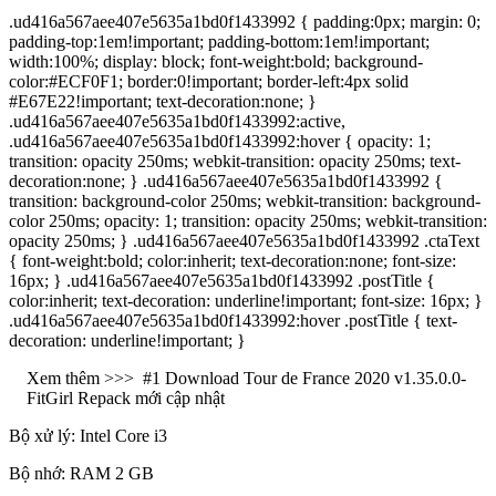
.ud416a567aee407e5635a1bd0f1433992 { padding:0px; margin: 0;
padding-top:1em!important; padding-bottom:1em!important;
width:100%; display: block; font-weight:bold; background-
color:#ECF0F1; border:0!important; border-left:4px solid
#E67E22!important; text-decoration:none; }
.ud416a567aee407e5635a1bd0f1433992:active,
.ud416a567aee407e5635a1bd0f1433992:hover { opacity: 1;
transition: opacity 250ms; webkit-transition: opacity 250ms; text-
decoration:none; } .ud416a567aee407e5635a1bd0f1433992 {
transition: background-color 250ms; webkit-transition: background-
color 250ms; opacity: 1; transition: opacity 250ms; webkit-transition:
opacity 250ms; } .ud416a567aee407e5635a1bd0f1433992 .ctaText
{ font-weight:bold; color:inherit; text-decoration:none; font-size:
16px; } .ud416a567aee407e5635a1bd0f1433992 .postTitle {
color:inherit; text-decoration: underline!important; font-size: 16px; }
.ud416a567aee407e5635a1bd0f1433992:hover .postTitle { text-
decoration: underline!important; }
Xem thêm >>>
#1 Download Tour de France 2020 v1.35.0.0-
FitGirl Repack mới cập nhật
Bộ xử lý: Intel Core i3
Bộ nhớ: RAM 2 GB