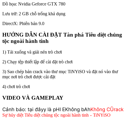
Đồ họa: Nvidia Geforce GTX 780
Lưu trữ: 2 GB chỗ trống khả dụng
DirectX: Phiên bản 9.0
HƯỚNG DẪN CÀI ĐẶT Tàn phá Tiêu diệt chủng
tộc ngoài hành tinh
1) Tải xuống và giải nén trò chơi
2) Chạy tệp thiết lập để cài đặt trò chơi
3) Sao chép bản crack vào thư mục TiNYiSO và đặt nó vào thư
mục nơi trò chơi được cài đặt
4) chơi trò chơi
VIDEO VÀ GAMEPLAY
Cảnh báo: tại đây
y là p
H
I E
Không
b
Ah
Không
CŨ
r
ack
–
Sự hủy diệt Tiêu diệt chủng tộc ngoài hành tinh
TiNYiSO