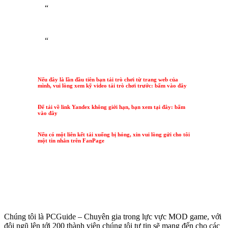
“
“
Nếu đây là lần đầu tiên bạn tải trò chơi từ trang web của
mình, vui lòng xem kỹ video tải trò chơi trước: bấm vào đây
Để tải về link Yandex không giới hạn, bạn xem tại đây: bấm
vào đây
Nếu có một liên kết tải xuống bị hỏng, xin vui lòng gửi cho tôi
một tin nhắn trên FanPage
Chúng tôi là PCGuide – Chuyên gia trong lực vực MOD game, với
đội ngũ lên tới 200 thành viên chúng tôi tự tin sẽ mang đến cho các