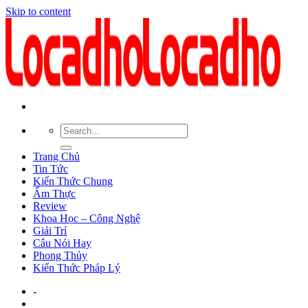
Skip to content
Trang Chủ
Tin Tức
Kiến Thức Chung
Ẩm Thực
Review
Khoa Học – Công Nghệ
Giải Trí
Câu Nói Hay
Phong Thủy
Kiến Thức Pháp Lý
-