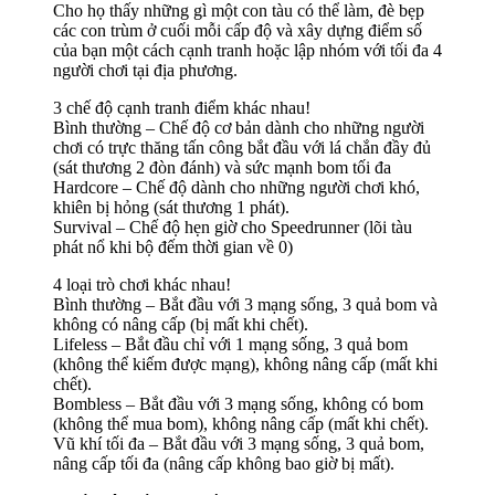
Cho họ thấy những gì một con tàu có thể làm, đè bẹp
các con trùm ở cuối mỗi cấp độ và xây dựng điểm số
của bạn một cách cạnh tranh hoặc lập nhóm với tối đa 4
người chơi tại địa phương.
3 chế độ cạnh tranh điểm khác nhau!
Bình thường – Chế độ cơ bản dành cho những người
chơi có trực thăng tấn công bắt đầu với lá chắn đầy đủ
(sát thương 2 đòn đánh) và sức mạnh bom tối đa
Hardcore – Chế độ dành cho những người chơi khó,
khiên bị hỏng (sát thương 1 phát).
Survival – Chế độ hẹn giờ cho Speedrunner (lõi tàu
phát nổ khi bộ đếm thời gian về 0)
4 loại trò chơi khác nhau!
Bình thường – Bắt đầu với 3 mạng sống, 3 quả bom và
không có nâng cấp (bị mất khi chết).
Lifeless – Bắt đầu chỉ với 1 mạng sống, 3 quả bom
(không thể kiếm được mạng), không nâng cấp (mất khi
chết).
Bombless – Bắt đầu với 3 mạng sống, không có bom
(không thể mua bom), không nâng cấp (mất khi chết).
Vũ khí tối đa – Bắt đầu với 3 mạng sống, 3 quả bom,
nâng cấp tối đa (nâng cấp không bao giờ bị mất).